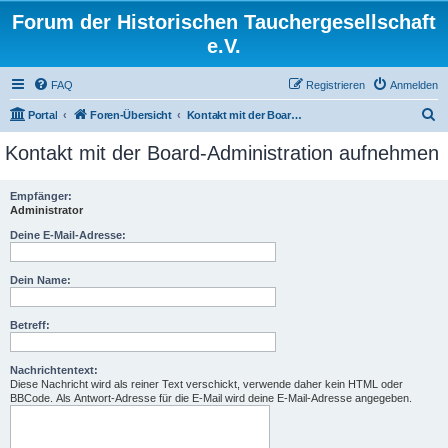
Forum der Historischen Tauchergesellschaft
e.V.
FAQ
Registrieren
Anmelden
S
Portal
Foren-Übersicht
Kontakt mit der Board-Administration aufnehmen
u
Kontakt mit der Board-Administration aufnehmen
c
h
Empfänger:
Administrator
e
Deine E-Mail-Adresse:
Dein Name:
Betreff:
Nachrichtentext:
Diese Nachricht wird als reiner Text verschickt, verwende daher kein HTML oder
BBCode. Als Antwort-Adresse für die E-Mail wird deine E-Mail-Adresse angegeben.