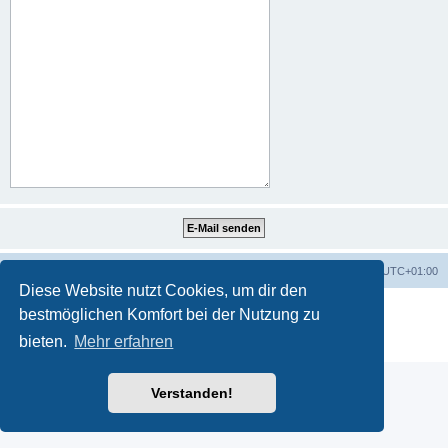
Portal
Foren-Übersicht
Alle Zeiten sind
UTC+01:00
Diese Website nutzt Cookies, um dir den
Powered by
phpBB
® Forum Software © phpBB Limited
bestmöglichen Komfort bei der Nutzung zu
Deutsche Übersetzung durch
phpBB.de
bieten.
Mehr erfahren
Datenschutz
|
Nutzungsbedingungen
Verstanden!