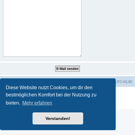
Portal
Foren-Übersicht
Alle Zeiten sind
UTC+01:00
Diese Website nutzt Cookies, um dir den
Powered by
phpBB
® Forum Software © phpBB Limited
bestmöglichen Komfort bei der Nutzung zu
Deutsche Übersetzung durch
phpBB.de
bieten.
Mehr erfahren
Datenschutz
|
Nutzungsbedingungen
Verstanden!