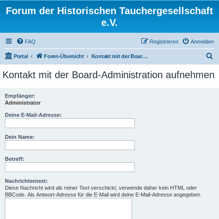
Forum der Historischen Tauchergesellschaft
e.V.
FAQ
Registrieren
Anmelden
S
Portal
Foren-Übersicht
Kontakt mit der Board-Administration aufnehmen
u
Kontakt mit der Board-Administration aufnehmen
c
h
Empfänger:
Administrator
e
Deine E-Mail-Adresse:
Dein Name:
Betreff:
Nachrichtentext:
Diese Nachricht wird als reiner Text verschickt, verwende daher kein HTML oder
BBCode. Als Antwort-Adresse für die E-Mail wird deine E-Mail-Adresse angegeben.