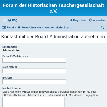
Forum der Historischen Tauchergesellschaft
e.V.
FAQ
Registrieren
Anmelden
S
Portal
Foren-Übersicht
Kontakt mit der Board-Administration aufnehmen
u
Kontakt mit der Board-Administration aufnehmen
c
h
Empfänger:
Administrator
e
Deine E-Mail-Adresse:
Dein Name:
Betreff:
Nachrichtentext:
Diese Nachricht wird als reiner Text verschickt, verwende daher kein HTML oder
BBCode. Als Antwort-Adresse für die E-Mail wird deine E-Mail-Adresse angegeben.