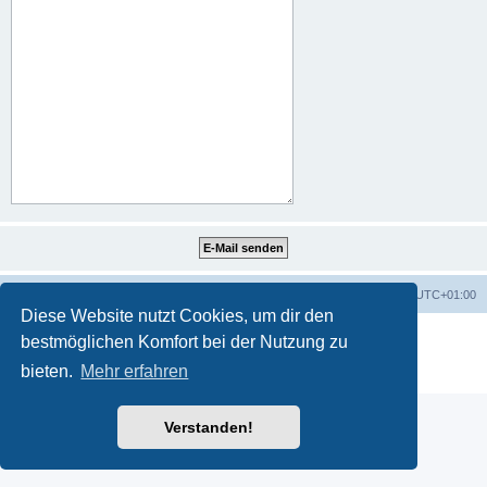
Portal
Foren-Übersicht
Alle Zeiten sind
UTC+01:00
Diese Website nutzt Cookies, um dir den
Powered by
phpBB
® Forum Software © phpBB Limited
bestmöglichen Komfort bei der Nutzung zu
Deutsche Übersetzung durch
phpBB.de
bieten.
Mehr erfahren
Datenschutz
|
Nutzungsbedingungen
Verstanden!