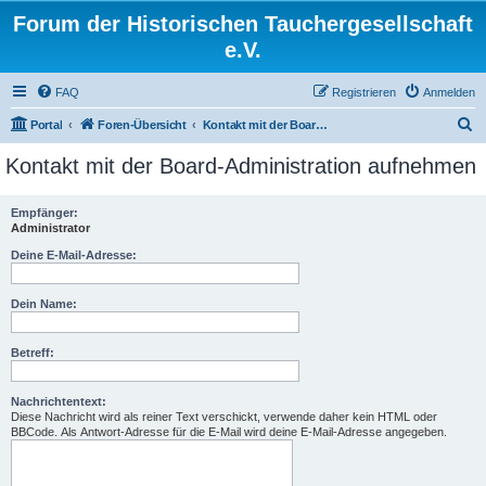
Forum der Historischen Tauchergesellschaft
e.V.
FAQ
Registrieren
Anmelden
S
Portal
Foren-Übersicht
Kontakt mit der Board-Administration aufnehmen
u
Kontakt mit der Board-Administration aufnehmen
c
h
Empfänger:
Administrator
e
Deine E-Mail-Adresse:
Dein Name:
Betreff:
Nachrichtentext:
Diese Nachricht wird als reiner Text verschickt, verwende daher kein HTML oder
BBCode. Als Antwort-Adresse für die E-Mail wird deine E-Mail-Adresse angegeben.