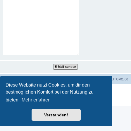
Portal
Foren-Übersicht
Alle Zeiten sind
UTC+01:00
Diese Website nutzt Cookies, um dir den
Powered by
phpBB
® Forum Software © phpBB Limited
bestmöglichen Komfort bei der Nutzung zu
Deutsche Übersetzung durch
phpBB.de
bieten.
Mehr erfahren
Datenschutz
|
Nutzungsbedingungen
Verstanden!