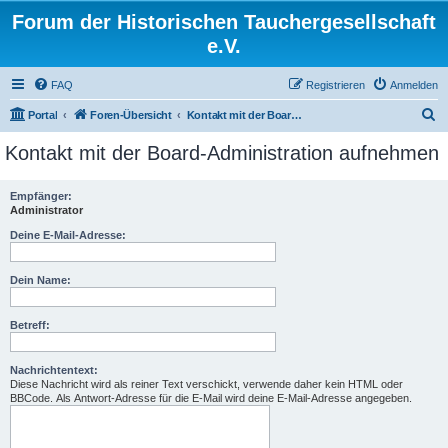
Forum der Historischen Tauchergesellschaft
e.V.
FAQ
Registrieren
Anmelden
S
Portal
Foren-Übersicht
Kontakt mit der Board-Administration aufnehmen
u
Kontakt mit der Board-Administration aufnehmen
c
h
Empfänger:
Administrator
e
Deine E-Mail-Adresse:
Dein Name:
Betreff:
Nachrichtentext:
Diese Nachricht wird als reiner Text verschickt, verwende daher kein HTML oder
BBCode. Als Antwort-Adresse für die E-Mail wird deine E-Mail-Adresse angegeben.