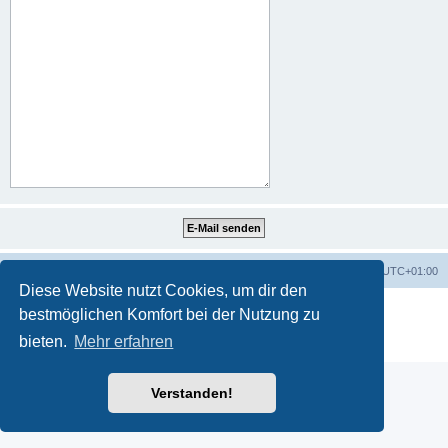
Portal
Foren-Übersicht
Alle Zeiten sind
UTC+01:00
Diese Website nutzt Cookies, um dir den
Powered by
phpBB
® Forum Software © phpBB Limited
bestmöglichen Komfort bei der Nutzung zu
Deutsche Übersetzung durch
phpBB.de
bieten.
Mehr erfahren
Datenschutz
|
Nutzungsbedingungen
Verstanden!