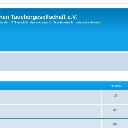
hen Tauchergesellschaft e.V.
ieder der HTG möglich! Gäste können im Gästebereich moderiert schreiben.
THEMEN
12
42
88