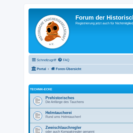
Forum der Historisc
Registrierung jetzt auch für Nichtmitgl
Schnellzugriff
FAQ
Portal
Foren-Übersicht
TECHNIK-ECKE
Prehistorisches
Die Anfänge des Tauchens
Helmtaucherei
Rund ums Helmtauchen!
Zweischlauchregler
oder auch Kompaktregler genannt