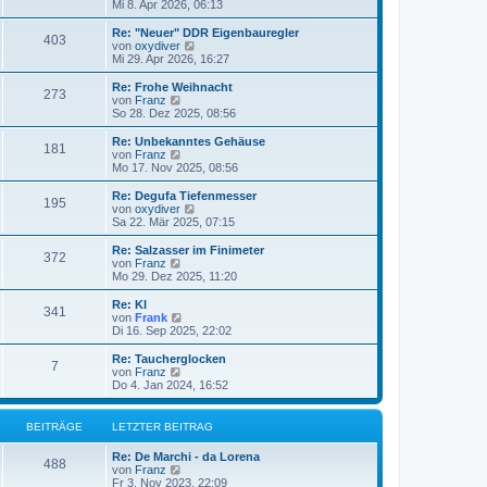
t
e
Mi 8. Apr 2026, 06:13
i
e
u
t
r
e
Re: "Neuer" DDR Eigenbauregler
r
403
B
s
N
von
oxydiver
a
e
t
e
Mi 29. Apr 2026, 16:27
g
i
e
u
t
r
e
Re: Frohe Weihnacht
r
273
B
s
N
von
Franz
a
e
t
e
So 28. Dez 2025, 08:56
g
i
e
u
t
r
e
Re: Unbekanntes Gehäuse
r
181
B
s
N
von
Franz
a
e
t
e
Mo 17. Nov 2025, 08:56
g
i
e
u
t
r
e
Re: Degufa Tiefenmesser
r
195
B
s
N
von
oxydiver
a
e
t
e
Sa 22. Mär 2025, 07:15
g
i
e
u
t
r
e
Re: Salzasser im Finimeter
r
372
B
s
N
von
Franz
a
e
t
e
Mo 29. Dez 2025, 11:20
g
i
e
u
t
r
e
Re: KI
r
341
B
s
N
von
Frank
a
e
t
e
Di 16. Sep 2025, 22:02
g
i
e
u
t
r
e
Re: Taucherglocken
r
7
B
s
N
von
Franz
a
e
t
e
Do 4. Jan 2024, 16:52
g
i
e
u
t
r
e
r
B
s
BEITRÄGE
LETZTER BEITRAG
a
e
t
g
i
e
Re: De Marchi - da Lorena
t
r
488
N
von
Franz
r
B
e
Fr 3. Nov 2023, 22:09
a