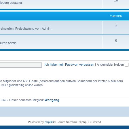
18
iedern gestattet
THEMEN
2
nstellen, Freischaltung vom Admin.
6
durch Admin.
Ich habe mein Passwort vergessen
|
Angemeldet bleiben
are Mitglieder und 638 Gäste (basierend auf den aktiven Besuchern der letzten 5 Minuten)
9:47 gleichzeitig online waren.
t
166
• Unser neuestes Mitglied:
Wolfgang
Powered by
phpBB
® Forum Software © phpBB Limited
Deutsche Übersetzung durch
phpBB.de