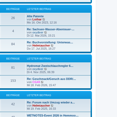
e
u
g
i
e
t
s
BEITRÄGE
LETZTER BEITRAG
r
t
a
e
g
Alte Patente
r
26
N
von
Lothar
B
e
Mo 16. Okt 2023, 12:16
e
u
i
e
Re: Sachsen-Wasser-Abenteuer-…
t
4
s
N
von
oxydiver
r
t
e
Di 12. Mai 2026, 15:21
a
e
u
g
r
e
Re: Buchvorstellung: Unterwas…
84
B
s
N
von
Helmtaucher
e
t
e
Do 17. Jul 2025, 16:27
i
e
u
t
r
e
r
B
s
BEITRÄGE
LETZTER BEITRAG
a
e
t
g
i
e
Hydromat Zweischlauchregler 6…
t
r
81
N
von
oxydiver
r
B
e
Di 4. Nov 2025, 06:39
a
e
u
g
i
e
Re: Geschmack/Geruch aus DDR/…
t
153
s
N
von
CG43
r
t
e
Mi 18. Feb 2026, 15:47
a
e
u
g
r
e
B
s
BEITRÄGE
LETZTER BEITRAG
e
t
i
e
Re: Forum nach Umzug wieder a…
t
r
42
N
von
Helmtaucher
r
B
e
Mi 19. Feb 2025, 16:33
a
e
u
g
i
e
WETNOTES-Event 2026 in Hemmoo…
t