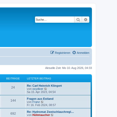
Suche
Erweiterte Suche
Registrieren
Anmelden
Aktuelle Zeit: Mo 10. Aug 2026, 04:33
BEITRÄGE
LETZTER BEITRAG
Re: Carl Heinrich Klingert
24
N
von
oxydiver
e
Sa 15. Apr 2023, 04:54
u
e
Fragen aus Estland
144
s
N
von
Franz
t
e
Fr 16. Feb 2024, 08:57
e
u
r
e
Re: Hydromat Zweischlauchregl…
692
B
s
N
von
Helmtaucher
e