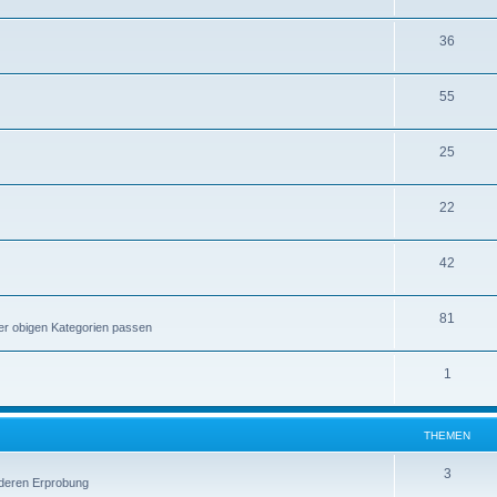
36
55
25
22
42
81
er obigen Kategorien passen
1
THEMEN
3
 deren Erprobung