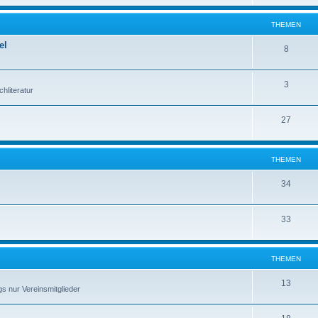
THEMEN
el
8
3
hliteratur
27
THEMEN
34
33
THEMEN
13
s nur Vereinsmitglieder