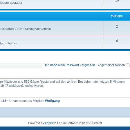
18
iedern gestattet
THEMEN
2
nstellen, Freischaltung vom Admin.
6
durch Admin.
Ich habe mein Passwort vergessen
|
Angemeldet bleiben
bare Mitglieder und 559 Gäste (basierend auf den aktiven Besuchern der letzten 5 Minuten)
9:47 gleichzeitig online waren.
t
166
• Unser neuestes Mitglied:
Wolfgang
Powered by
phpBB
® Forum Software © phpBB Limited
Deutsche Übersetzung durch
phpBB.de