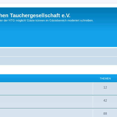
hen Tauchergesellschaft e.V.
ieder der HTG möglich! Gäste können im Gästebereich moderiert schreiben.
THEMEN
12
42
88