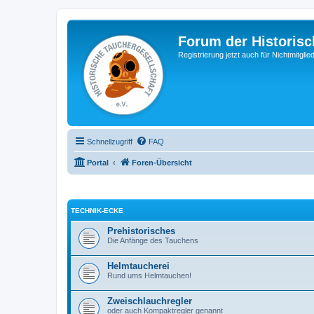
Forum der Historisc
Registrierung jetzt auch für Nichtmitgl
Schnellzugriff
FAQ
Portal
Foren-Übersicht
TECHNIK-ECKE
Prehistorisches
Die Anfänge des Tauchens
Helmtaucherei
Rund ums Helmtauchen!
Zweischlauchregler
oder auch Kompaktregler genannt