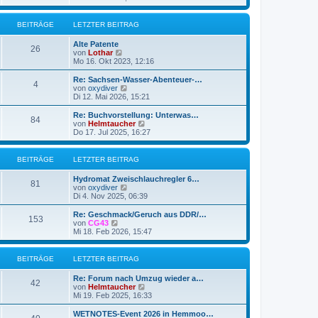
e
u
g
i
e
t
s
BEITRÄGE
LETZTER BEITRAG
r
t
a
e
g
Alte Patente
r
26
N
von
Lothar
B
e
Mo 16. Okt 2023, 12:16
e
u
i
e
Re: Sachsen-Wasser-Abenteuer-…
t
4
s
N
von
oxydiver
r
t
e
Di 12. Mai 2026, 15:21
a
e
u
g
r
e
Re: Buchvorstellung: Unterwas…
84
B
s
N
von
Helmtaucher
e
t
e
Do 17. Jul 2025, 16:27
i
e
u
t
r
e
r
B
s
BEITRÄGE
LETZTER BEITRAG
a
e
t
g
i
e
Hydromat Zweischlauchregler 6…
t
r
81
N
von
oxydiver
r
B
e
Di 4. Nov 2025, 06:39
a
e
u
g
i
e
Re: Geschmack/Geruch aus DDR/…
t
153
s
N
von
CG43
r
t
e
Mi 18. Feb 2026, 15:47
a
e
u
g
r
e
B
s
BEITRÄGE
LETZTER BEITRAG
e
t
i
e
Re: Forum nach Umzug wieder a…
t
r
42
N
von
Helmtaucher
r
B
e
Mi 19. Feb 2025, 16:33
a
e
u
g
i
e
WETNOTES-Event 2026 in Hemmoo…
t