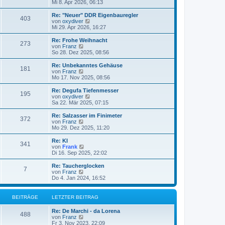
t
e
Mi 8. Apr 2026, 06:13
i
e
u
t
r
e
Re: "Neuer" DDR Eigenbauregler
r
403
B
s
N
von
oxydiver
a
e
t
e
Mi 29. Apr 2026, 16:27
g
i
e
u
t
r
e
Re: Frohe Weihnacht
r
273
B
s
N
von
Franz
a
e
t
e
So 28. Dez 2025, 08:56
g
i
e
u
t
r
e
Re: Unbekanntes Gehäuse
r
181
B
s
N
von
Franz
a
e
t
e
Mo 17. Nov 2025, 08:56
g
i
e
u
t
r
e
Re: Degufa Tiefenmesser
r
195
B
s
N
von
oxydiver
a
e
t
e
Sa 22. Mär 2025, 07:15
g
i
e
u
t
r
e
Re: Salzasser im Finimeter
r
372
B
s
N
von
Franz
a
e
t
e
Mo 29. Dez 2025, 11:20
g
i
e
u
t
r
e
Re: KI
r
341
B
s
N
von
Frank
a
e
t
e
Di 16. Sep 2025, 22:02
g
i
e
u
t
r
e
Re: Taucherglocken
r
7
B
s
N
von
Franz
a
e
t
e
Do 4. Jan 2024, 16:52
g
i
e
u
t
r
e
r
B
s
BEITRÄGE
LETZTER BEITRAG
a
e
t
g
i
e
Re: De Marchi - da Lorena
t
r
488
N
von
Franz
r
B
e
Fr 3. Nov 2023, 22:09
a