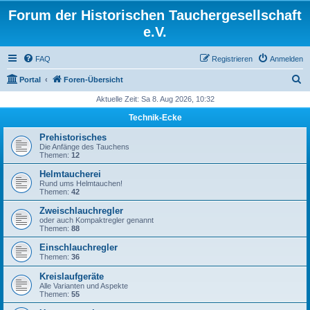
Forum der Historischen Tauchergesellschaft
e.V.
FAQ
Registrieren
Anmelden
S
Portal
Foren-Übersicht
u
Aktuelle Zeit: Sa 8. Aug 2026, 10:32
c
Technik-Ecke
h
Prehistorisches
e
Die Anfänge des Tauchens
Themen:
12
Helmtaucherei
Rund ums Helmtauchen!
Themen:
42
Zweischlauchregler
oder auch Kompaktregler genannt
Themen:
88
Einschlauchregler
Themen:
36
Kreislaufgeräte
Alle Varianten und Aspekte
Themen:
55