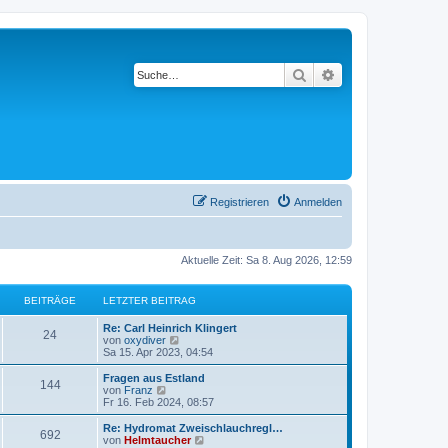
Suche
Erweiterte Suche
Registrieren
Anmelden
Aktuelle Zeit: Sa 8. Aug 2026, 12:59
BEITRÄGE
LETZTER BEITRAG
Re: Carl Heinrich Klingert
24
N
von
oxydiver
e
Sa 15. Apr 2023, 04:54
u
e
Fragen aus Estland
144
s
N
von
Franz
t
e
Fr 16. Feb 2024, 08:57
e
u
r
e
Re: Hydromat Zweischlauchregl…
692
B
s
N
von
Helmtaucher
e