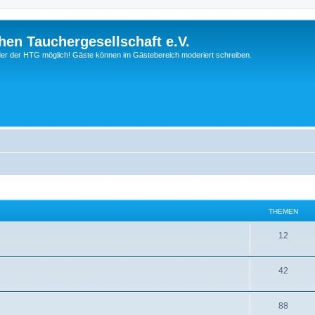
hen Tauchergesellschaft e.V.
ieder der HTG möglich! Gäste können im Gästebereich moderiert schreiben.
THEMEN
12
42
88