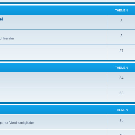
THEMEN
el
8
3
hliteratur
27
THEMEN
34
33
THEMEN
13
s nur Vereinsmitglieder