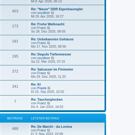
t
e
Mi 8. Apr 2026, 06:13
i
e
u
t
r
e
Re: "Neuer" DDR Eigenbauregler
r
403
B
s
N
von
oxydiver
a
e
t
e
Mi 29. Apr 2026, 16:27
g
i
e
u
t
r
e
Re: Frohe Weihnacht
r
273
B
s
N
von
Franz
a
e
t
e
So 28. Dez 2025, 08:56
g
i
e
u
t
r
e
Re: Unbekanntes Gehäuse
r
181
B
s
N
von
Franz
a
e
t
e
Mo 17. Nov 2025, 08:56
g
i
e
u
t
r
e
Re: Degufa Tiefenmesser
r
195
B
s
N
von
oxydiver
a
e
t
e
Sa 22. Mär 2025, 07:15
g
i
e
u
t
r
e
Re: Salzasser im Finimeter
r
372
B
s
N
von
Franz
a
e
t
e
Mo 29. Dez 2025, 11:20
g
i
e
u
t
r
e
Re: KI
r
341
B
s
N
von
Frank
a
e
t
e
Di 16. Sep 2025, 22:02
g
i
e
u
t
r
e
Re: Taucherglocken
r
7
B
s
N
von
Franz
a
e
t
e
Do 4. Jan 2024, 16:52
g
i
e
u
t
r
e
r
B
s
BEITRÄGE
LETZTER BEITRAG
a
e
t
g
i
e
Re: De Marchi - da Lorena
t
r
488
N
von
Franz
r
B
e
Fr 3. Nov 2023, 22:09
a