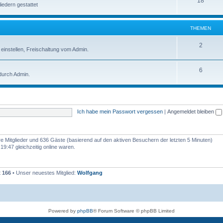
18
iedern gestattet
THEMEN
2
nstellen, Freischaltung vom Admin.
6
durch Admin.
Ich habe mein Passwort vergessen
|
Angemeldet bleiben
are Mitglieder und 636 Gäste (basierend auf den aktiven Besuchern der letzten 5 Minuten)
9:47 gleichzeitig online waren.
t
166
• Unser neuestes Mitglied:
Wolfgang
Powered by
phpBB
® Forum Software © phpBB Limited
Deutsche Übersetzung durch
phpBB.de