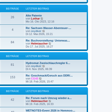
e
u
g
i
e
t
s
BEITRÄGE
LETZTER BEITRAG
r
t
a
e
g
Alte Patente
r
26
N
von
Lothar
B
e
Mo 16. Okt 2023, 12:16
e
u
i
e
Re: Sachsen-Wasser-Abenteuer-…
t
4
s
N
von
oxydiver
r
t
e
Di 12. Mai 2026, 15:21
a
e
u
g
r
e
Re: Buchvorstellung: Unterwas…
84
B
s
N
von
Helmtaucher
e
t
e
Do 17. Jul 2025, 16:27
i
e
u
t
r
e
r
B
s
BEITRÄGE
LETZTER BEITRAG
a
e
t
g
i
e
Hydromat Zweischlauchregler 6…
t
r
81
N
von
oxydiver
r
B
e
Di 4. Nov 2025, 06:39
a
e
u
g
i
e
Re: Geschmack/Geruch aus DDR/…
t
153
s
N
von
CG43
r
t
e
Mi 18. Feb 2026, 15:47
a
e
u
g
r
e
B
s
BEITRÄGE
LETZTER BEITRAG
e
t
i
e
Re: Forum nach Umzug wieder a…
t
r
42
N
von
Helmtaucher
r
B
e
Mi 19. Feb 2025, 16:33
a
e
u
g
i
e
WETNOTES-Event 2026 in Hemmoo…
t