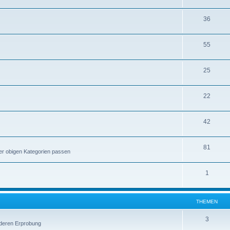
36
55
25
22
42
81
er obigen Kategorien passen
1
THEMEN
3
 deren Erprobung