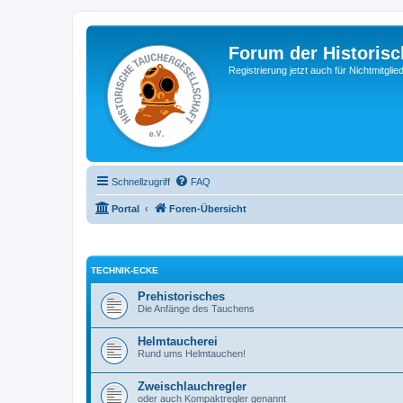
Forum der Historisc
Registrierung jetzt auch für Nichtmitgl
Schnellzugriff
FAQ
Portal
Foren-Übersicht
TECHNIK-ECKE
Prehistorisches
Die Anfänge des Tauchens
Helmtaucherei
Rund ums Helmtauchen!
Zweischlauchregler
oder auch Kompaktregler genannt