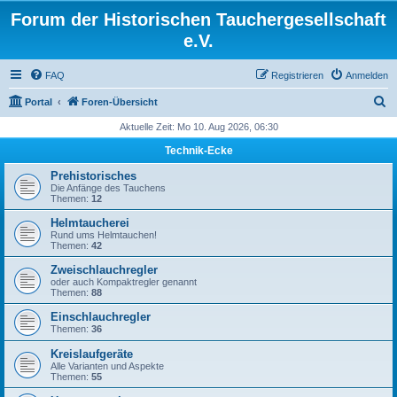
Forum der Historischen Tauchergesellschaft
e.V.
FAQ
Registrieren
Anmelden
S
Portal
Foren-Übersicht
u
Aktuelle Zeit: Mo 10. Aug 2026, 06:30
c
Technik-Ecke
h
Prehistorisches
e
Die Anfänge des Tauchens
Themen:
12
Helmtaucherei
Rund ums Helmtauchen!
Themen:
42
Zweischlauchregler
oder auch Kompaktregler genannt
Themen:
88
Einschlauchregler
Themen:
36
Kreislaufgeräte
Alle Varianten und Aspekte
Themen:
55