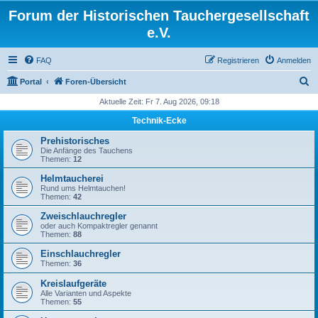
Forum der Historischen Tauchergesellschaft
e.V.
FAQ
Registrieren
Anmelden
S
Portal
Foren-Übersicht
u
Aktuelle Zeit: Fr 7. Aug 2026, 09:18
c
Technik-Ecke
h
Prehistorisches
e
Die Anfänge des Tauchens
Themen:
12
Helmtaucherei
Rund ums Helmtauchen!
Themen:
42
Zweischlauchregler
oder auch Kompaktregler genannt
Themen:
88
Einschlauchregler
Themen:
36
Kreislaufgeräte
Alle Varianten und Aspekte
Themen:
55