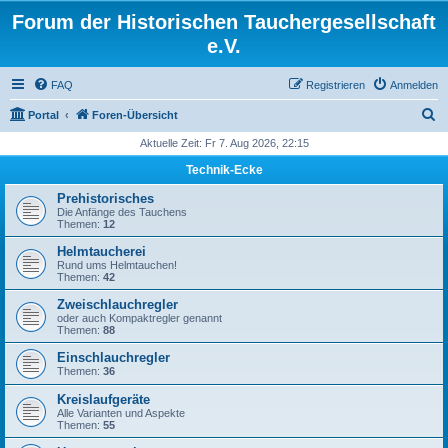
Forum der Historischen Tauchergesellschaft
e.V.
FAQ
Registrieren
Anmelden
S
Portal
Foren-Übersicht
u
Aktuelle Zeit: Fr 7. Aug 2026, 22:15
c
Technik-Ecke
h
Prehistorisches
e
Die Anfänge des Tauchens
Themen:
12
Helmtaucherei
Rund ums Helmtauchen!
Themen:
42
Zweischlauchregler
oder auch Kompaktregler genannt
Themen:
88
Einschlauchregler
Themen:
36
Kreislaufgeräte
Alle Varianten und Aspekte
Themen:
55