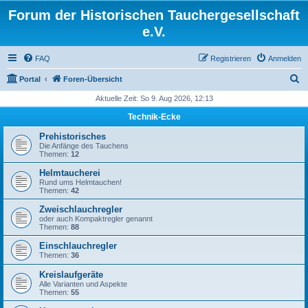
Forum der Historischen Tauchergesellschaft
e.V.
FAQ
Registrieren
Anmelden
S
Portal
Foren-Übersicht
u
Aktuelle Zeit: So 9. Aug 2026, 12:13
c
Technik-Ecke
h
Prehistorisches
e
Die Anfänge des Tauchens
Themen:
12
Helmtaucherei
Rund ums Helmtauchen!
Themen:
42
Zweischlauchregler
oder auch Kompaktregler genannt
Themen:
88
Einschlauchregler
Themen:
36
Kreislaufgeräte
Alle Varianten und Aspekte
Themen:
55