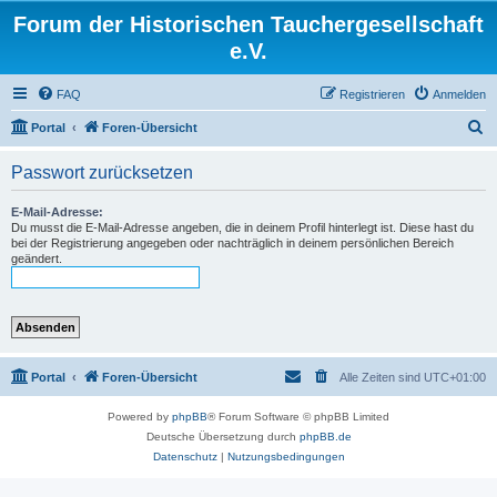
Forum der Historischen Tauchergesellschaft
e.V.
FAQ
Registrieren
Anmelden
S
Portal
Foren-Übersicht
u
Passwort zurücksetzen
c
h
E-Mail-Adresse:
Du musst die E-Mail-Adresse angeben, die in deinem Profil hinterlegt ist. Diese hast du
e
bei der Registrierung angegeben oder nachträglich in deinem persönlichen Bereich
geändert.
Portal
Foren-Übersicht
Alle Zeiten sind
UTC+01:00
Powered by
phpBB
® Forum Software © phpBB Limited
Deutsche Übersetzung durch
phpBB.de
Datenschutz
|
Nutzungsbedingungen