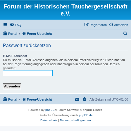
Forum der Historischen Tauchergesellschaft
e.V.
FAQ
Registrieren
Anmelden
S
Portal
Foren-Übersicht
u
Passwort zurücksetzen
c
h
E-Mail-Adresse:
Du musst die E-Mail-Adresse angeben, die in deinem Profil hinterlegt ist. Diese hast du
e
bei der Registrierung angegeben oder nachträglich in deinem persönlichen Bereich
geändert.
Portal
Foren-Übersicht
Alle Zeiten sind
UTC+01:00
Powered by
phpBB
® Forum Software © phpBB Limited
Deutsche Übersetzung durch
phpBB.de
Datenschutz
|
Nutzungsbedingungen