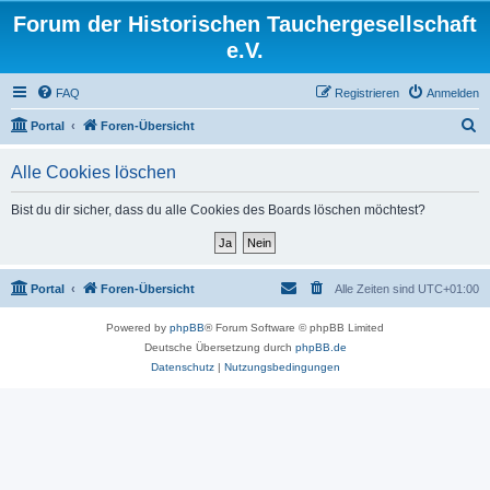
Forum der Historischen Tauchergesellschaft
e.V.
FAQ
Registrieren
Anmelden
S
Portal
Foren-Übersicht
u
Alle Cookies löschen
c
h
Bist du dir sicher, dass du alle Cookies des Boards löschen möchtest?
e
Portal
Foren-Übersicht
Alle Zeiten sind
UTC+01:00
Powered by
phpBB
® Forum Software © phpBB Limited
Deutsche Übersetzung durch
phpBB.de
Datenschutz
|
Nutzungsbedingungen