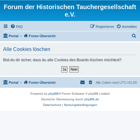
Forum der Historischen Tauchergesellschaft
e.V.
FAQ
Registrieren
Anmelden
S
Portal
Foren-Übersicht
u
Alle Cookies löschen
c
h
Bist du dir sicher, dass du alle Cookies des Boards löschen möchtest?
e
Portal
Foren-Übersicht
Alle Zeiten sind
UTC+01:00
Powered by
phpBB
® Forum Software © phpBB Limited
Deutsche Übersetzung durch
phpBB.de
Datenschutz
|
Nutzungsbedingungen