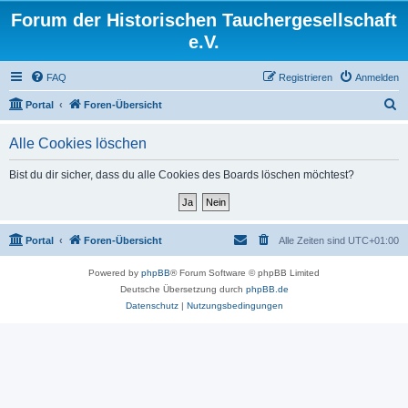
Forum der Historischen Tauchergesellschaft
e.V.
FAQ
Registrieren
Anmelden
S
Portal
Foren-Übersicht
u
Alle Cookies löschen
c
h
Bist du dir sicher, dass du alle Cookies des Boards löschen möchtest?
e
Portal
Foren-Übersicht
Alle Zeiten sind
UTC+01:00
Powered by
phpBB
® Forum Software © phpBB Limited
Deutsche Übersetzung durch
phpBB.de
Datenschutz
|
Nutzungsbedingungen