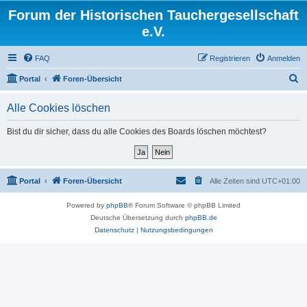
Forum der Historischen Tauchergesellschaft
e.V.
FAQ
Registrieren
Anmelden
S
Portal
Foren-Übersicht
u
Alle Cookies löschen
c
h
Bist du dir sicher, dass du alle Cookies des Boards löschen möchtest?
e
Portal
Foren-Übersicht
Alle Zeiten sind
UTC+01:00
Powered by
phpBB
® Forum Software © phpBB Limited
Deutsche Übersetzung durch
phpBB.de
Datenschutz
|
Nutzungsbedingungen