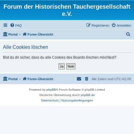
Forum der Historischen Tauchergesellschaft
e.V.
FAQ
Registrieren
Anmelden
S
Portal
Foren-Übersicht
u
Alle Cookies löschen
c
h
Bist du dir sicher, dass du alle Cookies des Boards löschen möchtest?
e
Portal
Foren-Übersicht
Alle Zeiten sind
UTC+01:00
Powered by
phpBB
® Forum Software © phpBB Limited
Deutsche Übersetzung durch
phpBB.de
Datenschutz
|
Nutzungsbedingungen