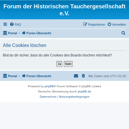
Forum der Historischen Tauchergesellschaft
e.V.
FAQ
Registrieren
Anmelden
S
Portal
Foren-Übersicht
u
Alle Cookies löschen
c
h
Bist du dir sicher, dass du alle Cookies des Boards löschen möchtest?
e
Portal
Foren-Übersicht
Alle Zeiten sind
UTC+01:00
Powered by
phpBB
® Forum Software © phpBB Limited
Deutsche Übersetzung durch
phpBB.de
Datenschutz
|
Nutzungsbedingungen