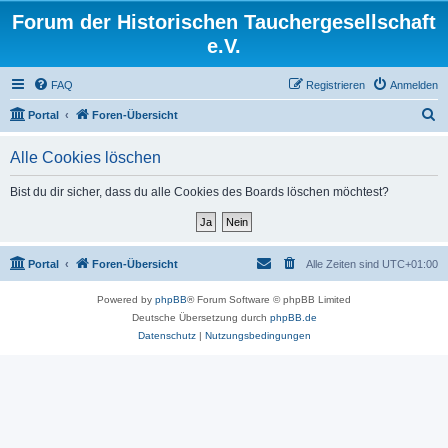
Forum der Historischen Tauchergesellschaft
e.V.
FAQ
Registrieren
Anmelden
S
Portal
Foren-Übersicht
u
Alle Cookies löschen
c
h
Bist du dir sicher, dass du alle Cookies des Boards löschen möchtest?
e
Portal
Foren-Übersicht
Alle Zeiten sind
UTC+01:00
Powered by
phpBB
® Forum Software © phpBB Limited
Deutsche Übersetzung durch
phpBB.de
Datenschutz
|
Nutzungsbedingungen