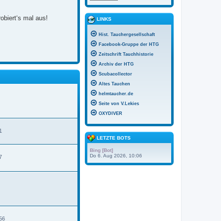
obiert‘s mal aus!
LINKS
Hist. Tauchergesellschaft
Facebook-Gruppe der HTG
Zeitschrift Tauchhistorie
Archiv der HTG
Scubacollector
Altes Tauchen
helmtaucher.de
Seite von V.Lekies
OXYDIVER
1
LETZTE BOTS
Bing [Bot]
Do 6. Aug 2026, 10:06
7
N
e
u
e
s
t
e
56
r