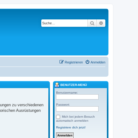
Suche
Erweiterte Suche
Registrieren
Anmelden
BENUTZER-MENÜ
Benutzername:
llungen zu verschiedenen
Passwort:
torischen Ausrüstungen
Mich bei jedem Besuch
automatisch anmelden
Registriere dich jetzt!