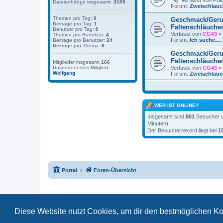
Verfasst von
Fra
Dateianhänge insgesamt:
3105
Forum:
Zweischlauc
Themen pro Tag:
0
Geschmack/Ger
Beiträge pro Tag:
1
Faltenschläuche
Benutzer pro Tag:
0
Verfasst von
CG43
» 
Themen pro Benutzer:
4
Forum:
Ich suche....
Beiträge pro Benutzer:
24
Beiträge pro Thema:
6
Geschmack/Ger
Faltenschläuche
Mitglieder insgesamt
166
Verfasst von
CG43
» 
Unser neuestes Mitglied:
Wolfgang
Forum:
Zweischlauc
WER IST ONLINE?
Insgesamt sind
801
Besucher on
Minuten)
Der Besucherrekord liegt bei
1
Portal
Foren-Übersicht
Diese Website nutzt Cookies, um dir den bestmöglichen Ko