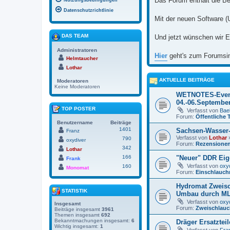
Das Forum enthält die Be
Nutzungsbedingungen
Datenschutzrichtlinie
Mit der neuen Software (
DAS TEAM
Und jetzt wünschen wir E
Administratoren
Hier
geht's zum Forumsi
Helmtaucher
Lothar
AKTUELLE BEITRÄGE
Moderatoren
Keine Moderatoren
WETNOTES-Even
04.-06.Septembe
TOP POSTER
Verfasst von
Bael
Forum:
Öffentliche 
Benutzername
Beiträge
1401
Sachsen-Wasser
Franz
Verfasst von
Lothar
»
790
oxydiver
Forum:
Rezensione
342
Lothar
166
"Neuer" DDR Eig
Frank
Verfasst von
oxy
160
Monomat
Forum:
Einschlauch
Hydromat Zweisc
STATISTIK
Umbau durch M
Verfasst von
oxy
Insgesamt
Forum:
Zweischlauc
Beiträge insgesamt
3961
Themen insgesamt
692
Bekanntmachungen insgesamt:
6
Dräger Ersatzteil
Wichtig insgesamt:
1