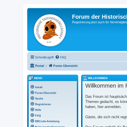
Forum der Historisc
Registrierung jetzt auch für Nichtmitgl
Schnellzugriff
FAQ
Portal
Foren-Übersicht
MENÜ
WILLKOMMEN
Willkommen im F
Inhalt
Foren-Übersicht
Das Forum ist hauptsächl
Suche
Themen gedacht, es könne
Registrieren
haben, hier anmelden.
Hilfe
FAQ
Gäste, die sich nicht reg
BBCode-Anleitung