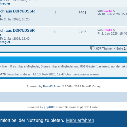
nz
» Di 5. Sep 2023, 09:18
r
u
hregler
a
e
g
s
N
uch aus DDR/UDSSR
von
CG43
t
4
3601
e
Mi 18. Feb 2026, 15:
n
e
u
r
Fr 2. Jan 2026, 18:25
e
B
s
e
t
i
N
uch aus DDR/UDSSR
von
CG43
e
0
2795
t
e
Fr 2. Jan 2026, 18:40
n
r
r
u
B
Fr 2. Jan 2026, 18:40
a
e
e
hregler
g
s
i
t
t
607 Themen • Seite
1
e
r
r
a
B
g
e
i
line :: 0 sichtbare Mitglieder, 0 unsichtbare Mitglieder und 801 Gäste (basierend auf den ak
t
r
a
5470
Besuchern, die am Mi 18. Feb 2026, 19:47 gleichzeitig online waren.
g
Powered by
Board3 Portal
© 2009 - 2023 Board3 Group
Powered by
phpBB
® Forum Software © phpBB Limited
Deutsche Übersetzung durch
phpBB.de
Datenschutz
|
Nutzungsbedingungen
mfort bei der Nutzung zu bieten.
Mehr erfahren