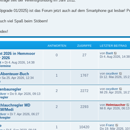
iträge seit der Vereinsgründung im Jahr 2011.
Upgrade 01/2025) ist das Forum jetzt auch auf dem Smartphone gut lesbar! Pr
uch viel Spaß beim Stöbern!
ndex!
ANTWORTEN
ZUGRIFFE
LETZTER BEITRAG
N
t 2026 in Hemmoor
von
Baelt
0
27
e
Di 4. Aug 2026, 14:38
r 2026
u
t
» Di 4. Aug 2026, 14:38
e
Termine
s
t
N
-Abenteuer-Buch
von
oxydiver
e
1
1767
e
Di 12. Mai 2026, 15:2
r
 Sa 25. Apr 2026, 12:34
u
B
n
e
e
s
i
N
enbauregler
von
oxydiver
2
2272
t
t
e
Mi 29. Apr 2026, 16:2
diver
» Do 9. Apr 2026, 09:13
e
r
u
regler
r
a
e
B
g
s
e
hlauchregler MD
von
Helmtaucher
t
2
2293
i
Mi 8. Apr 2026, 06:13
LW/Medi
e
t
r
diver
» Di 7. Apr 2026, 06:27
r
B
hregler
a
e
g
i
N
e
von
Franz
1
10420
t
e
Do 19. Mär 2026, 10: