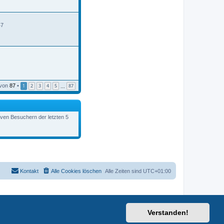
B
e
i
t
47
r
a
g
von
87
•
1
2
3
4
5
87
…
tiven Besuchern der letzten 5
Kontakt
Alle Cookies löschen
Alle Zeiten sind
UTC+01:00
Verstanden!