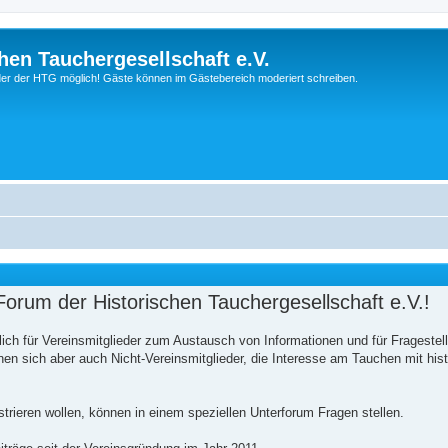
hen Tauchergesellschaft e.V.
ieder der HTG möglich! Gäste können im Gästebereich moderiert schreiben.
orum der Historischen Tauchergesellschaft e.V.!
ich für Vereinsmitglieder zum Austausch von Informationen und für Frageste
n sich aber auch Nicht-Vereinsmitglieder, die Interesse am Tauchen mit his
istrieren wollen, können in einem speziellen Unterforum Fragen stellen.