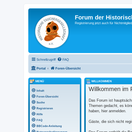
Forum der Historisc
Registrierung jetzt auch für Nichtmitgl
Schnellzugriff
FAQ
Portal
Foren-Übersicht
MENÜ
WILLKOMMEN
Willkommen im F
Inhalt
Foren-Übersicht
Das Forum ist hauptsächl
Suche
Themen gedacht, es könne
Registrieren
haben, hier anmelden.
Hilfe
FAQ
Gäste, die sich nicht reg
BBCode-Anleitung