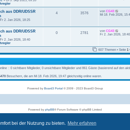
nz
» Di 5. Sep 2023, 09:18
r
u
hregler
a
e
g
s
N
uch aus DDR/UDSSR
von
CG43
t
4
3576
e
Mi 18. Feb 2026, 15:
n
e
u
r
Fr 2. Jan 2026, 18:25
e
B
s
e
t
i
N
uch aus DDR/UDSSR
von
CG43
e
0
2781
t
e
Fr 2. Jan 2026, 18:40
n
r
r
u
B
Fr 2. Jan 2026, 18:40
a
e
e
hregler
g
s
i
t
t
607 Themen • Seite
1
e
r
r
a
B
g
e
i
line :: 0 sichtbare Mitglieder, 0 unsichtbare Mitglieder und 861 Gäste (basierend auf den ak
t
r
a
5470
Besuchern, die am Mi 18. Feb 2026, 19:47 gleichzeitig online waren.
g
Powered by
Board3 Portal
© 2009 - 2023 Board3 Group
Powered by
phpBB
® Forum Software © phpBB Limited
Deutsche Übersetzung durch
phpBB.de
Datenschutz
|
Nutzungsbedingungen
mfort bei der Nutzung zu bieten.
Mehr erfahren