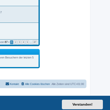
B
e
i
t
47
r
a
g
von
87
•
1
2
3
4
5
87
…
tiven Besuchern der letzten 5
Kontakt
Alle Cookies löschen
Alle Zeiten sind
UTC+01:00
Verstanden!