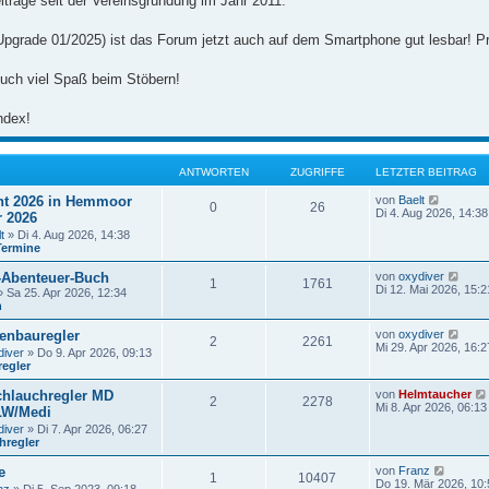
iträge seit der Vereinsgründung im Jahr 2011.
Upgrade 01/2025) ist das Forum jetzt auch auf dem Smartphone gut lesbar! Pr
uch viel Spaß beim Stöbern!
ndex!
ANTWORTEN
ZUGRIFFE
LETZTER BEITRAG
N
t 2026 in Hemmoor
von
Baelt
0
26
e
Di 4. Aug 2026, 14:38
r 2026
u
t
» Di 4. Aug 2026, 14:38
e
Termine
s
t
N
-Abenteuer-Buch
von
oxydiver
e
1
1761
e
Di 12. Mai 2026, 15:2
r
 Sa 25. Apr 2026, 12:34
u
B
n
e
e
s
i
N
enbauregler
von
oxydiver
2
2261
t
t
e
Mi 29. Apr 2026, 16:2
diver
» Do 9. Apr 2026, 09:13
e
r
u
regler
r
a
e
B
g
s
e
hlauchregler MD
von
Helmtaucher
t
2
2278
i
Mi 8. Apr 2026, 06:13
LW/Medi
e
t
r
diver
» Di 7. Apr 2026, 06:27
r
B
hregler
a
e
g
i
N
e
von
Franz
1
10407
t
e
Do 19. Mär 2026, 10: