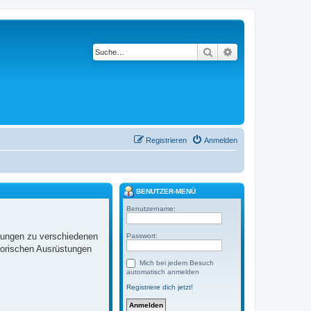
Suche
Erweiterte Suche
Registrieren
Anmelden
BENUTZER-MENÜ
Benutzername:
llungen zu verschiedenen
Passwort:
torischen Ausrüstungen
Mich bei jedem Besuch
automatisch anmelden
Registriere dich jetzt!