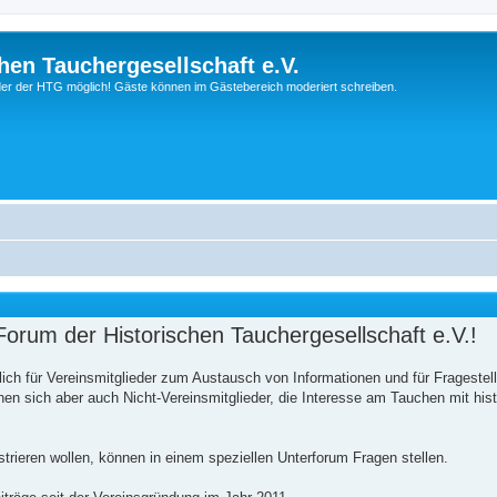
hen Tauchergesellschaft e.V.
ieder der HTG möglich! Gäste können im Gästebereich moderiert schreiben.
orum der Historischen Tauchergesellschaft e.V.!
ich für Vereinsmitglieder zum Austausch von Informationen und für Frageste
n sich aber auch Nicht-Vereinsmitglieder, die Interesse am Tauchen mit his
istrieren wollen, können in einem speziellen Unterforum Fragen stellen.