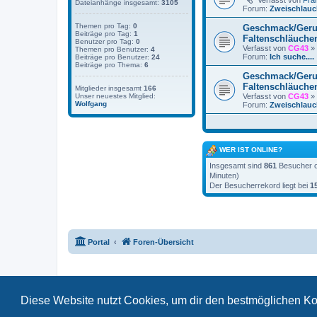
Verfasst von
Fra
Dateianhänge insgesamt:
3105
Forum:
Zweischlauc
Themen pro Tag:
0
Geschmack/Ger
Beiträge pro Tag:
1
Faltenschläuche
Benutzer pro Tag:
0
Verfasst von
CG43
» 
Themen pro Benutzer:
4
Forum:
Ich suche....
Beiträge pro Benutzer:
24
Beiträge pro Thema:
6
Geschmack/Ger
Faltenschläuche
Mitglieder insgesamt
166
Verfasst von
CG43
» 
Unser neuestes Mitglied:
Wolfgang
Forum:
Zweischlauc
WER IST ONLINE?
Insgesamt sind
861
Besucher on
Minuten)
Der Besucherrekord liegt bei
1
Portal
Foren-Übersicht
Diese Website nutzt Cookies, um dir den bestmöglichen Ko