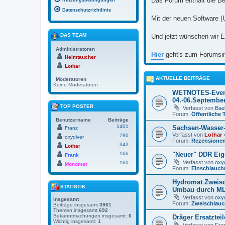
Das Forum enthält die Be
Nutzungsbedingungen
Datenschutzrichtlinie
Mit der neuen Software (
DAS TEAM
Und jetzt wünschen wir E
Administratoren
Hier
geht's zum Forumsi
Helmtaucher
Lothar
AKTUELLE BEITRÄGE
Moderatoren
Keine Moderatoren
WETNOTES-Even
04.-06.Septembe
TOP POSTER
Verfasst von
Bael
Forum:
Öffentliche 
Benutzername
Beiträge
1401
Sachsen-Wasser
Franz
Verfasst von
Lothar
»
790
oxydiver
Forum:
Rezensione
342
Lothar
166
"Neuer" DDR Eig
Frank
Verfasst von
oxy
160
Monomat
Forum:
Einschlauch
Hydromat Zweisc
STATISTIK
Umbau durch M
Verfasst von
oxy
Insgesamt
Forum:
Zweischlauc
Beiträge insgesamt
3961
Themen insgesamt
692
Bekanntmachungen insgesamt:
6
Dräger Ersatzteil
Wichtig insgesamt:
1