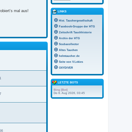
obiert‘s mal aus!
LINKS
Hist. Tauchergesellschaft
Facebook-Gruppe der HTG
Zeitschrift Tauchhistorie
Archiv der HTG
Scubacollector
Altes Tauchen
helmtaucher.de
Seite von V.Lekies
OXYDIVER
1
LETZTE BOTS
Bing [Bot]
Do 6. Aug 2026, 03:45
7
N
e
u
e
s
t
e
56
r