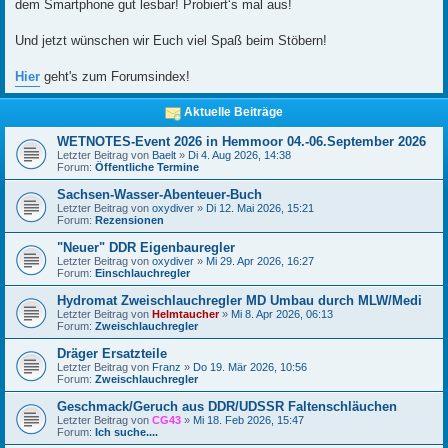
dem Smartphone gut lesbar! Probiert‘s mal aus!
Und jetzt wünschen wir Euch viel Spaß beim Stöbern!
Hier
geht's zum Forumsindex!
Aktuelle Beiträge
WETNOTES-Event 2026 in Hemmoor 04.-06.September 2026
Letzter Beitrag von
Baelt
»
Di 4. Aug 2026, 14:38
Forum:
Öffentliche Termine
Sachsen-Wasser-Abenteuer-Buch
Letzter Beitrag von
oxydiver
»
Di 12. Mai 2026, 15:21
Forum:
Rezensionen
"Neuer" DDR Eigenbauregler
Letzter Beitrag von
oxydiver
»
Mi 29. Apr 2026, 16:27
Forum:
Einschlauchregler
Hydromat Zweischlauchregler MD Umbau durch MLW/Medi
Letzter Beitrag von
Helmtaucher
»
Mi 8. Apr 2026, 06:13
Forum:
Zweischlauchregler
Dräger Ersatzteile
Letzter Beitrag von
Franz
»
Do 19. Mär 2026, 10:56
Forum:
Zweischlauchregler
Geschmack/Geruch aus DDR/UDSSR Faltenschläuchen
Letzter Beitrag von
CG43
»
Mi 18. Feb 2026, 15:47
Forum:
Ich suche....