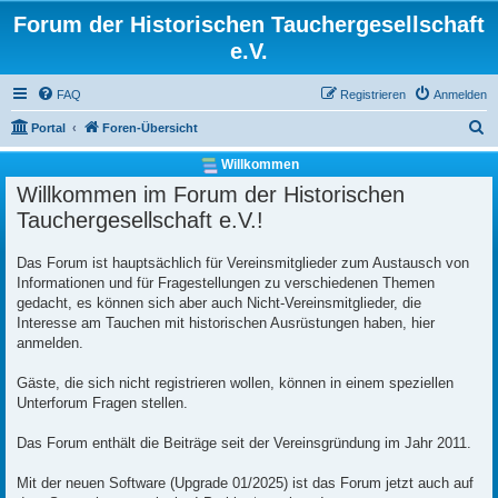
Forum der Historischen Tauchergesellschaft
e.V.
FAQ
Registrieren
Anmelden
S
Portal
Foren-Übersicht
u
Willkommen
c
Willkommen im Forum der Historischen
h
Tauchergesellschaft e.V.!
e
Das Forum ist hauptsächlich für Vereinsmitglieder zum Austausch von
Informationen und für Fragestellungen zu verschiedenen Themen
gedacht, es können sich aber auch Nicht-Vereinsmitglieder, die
Interesse am Tauchen mit historischen Ausrüstungen haben, hier
anmelden.
Gäste, die sich nicht registrieren wollen, können in einem speziellen
Unterforum Fragen stellen.
Das Forum enthält die Beiträge seit der Vereinsgründung im Jahr 2011.
Mit der neuen Software (Upgrade 01/2025) ist das Forum jetzt auch auf