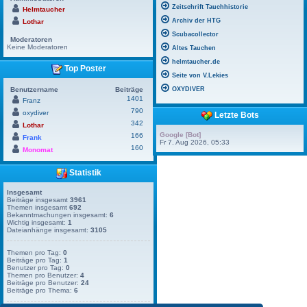
Zeitschrift Tauchhistorie
Helmtaucher
Archiv der HTG
Lothar
Scubacollector
Moderatoren
Keine Moderatoren
Altes Tauchen
helmtaucher.de
Top Poster
Seite von V.Lekies
Benutzername
Beiträge
OXYDIVER
1401
Franz
790
oxydiver
Letzte Bots
342
Lothar
Google [Bot]
166
Frank
Fr 7. Aug 2026, 05:33
160
Monomat
Statistik
Insgesamt
Beiträge insgesamt
3961
Themen insgesamt
692
Bekanntmachungen insgesamt:
6
Wichtig insgesamt:
1
Dateianhänge insgesamt:
3105
Themen pro Tag:
0
Beiträge pro Tag:
1
Benutzer pro Tag:
0
Themen pro Benutzer:
4
Beiträge pro Benutzer:
24
Beiträge pro Thema:
6