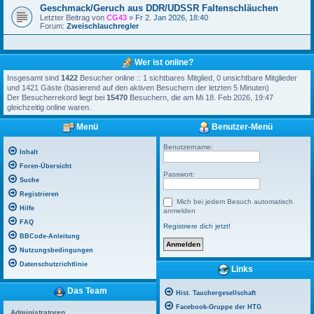
Geschmack/Geruch aus DDR/UDSSR Faltenschläuchen
Letzter Beitrag von
CG43
»
Fr 2. Jan 2026, 18:40
Forum:
Zweischlauchregler
Wer ist online?
Insgesamt sind
1422
Besucher online :: 1 sichtbares Mitglied, 0 unsichtbare Mitglieder
und 1421 Gäste (basierend auf den aktiven Besuchern der letzten 5 Minuten)
Der Besucherrekord liegt bei
15470
Besuchern, die am Mi 18. Feb 2026, 19:47
gleichzeitig online waren.
Menü
Benutzer-Menü
Benutzername:
Inhalt
Foren-Übersicht
Passwort:
Suche
Registrieren
Mich bei jedem Besuch automatisch
Hilfe
anmelden
FAQ
Registriere dich jetzt!
BBCode-Anleitung
Nutzungsbedingungen
Datenschutzrichtlinie
Links
Das Team
Hist. Tauchergesellschaft
Facebook-Gruppe der HTG
Administratoren