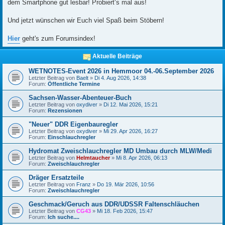
dem Smartphone gut lesbar! Probiert‘s mal aus!
Und jetzt wünschen wir Euch viel Spaß beim Stöbern!
Hier
geht's zum Forumsindex!
Aktuelle Beiträge
WETNOTES-Event 2026 in Hemmoor 04.-06.September 2026
Letzter Beitrag von
Baelt
»
Di 4. Aug 2026, 14:38
Forum:
Öffentliche Termine
Sachsen-Wasser-Abenteuer-Buch
Letzter Beitrag von
oxydiver
»
Di 12. Mai 2026, 15:21
Forum:
Rezensionen
"Neuer" DDR Eigenbauregler
Letzter Beitrag von
oxydiver
»
Mi 29. Apr 2026, 16:27
Forum:
Einschlauchregler
Hydromat Zweischlauchregler MD Umbau durch MLW/Medi
Letzter Beitrag von
Helmtaucher
»
Mi 8. Apr 2026, 06:13
Forum:
Zweischlauchregler
Dräger Ersatzteile
Letzter Beitrag von
Franz
»
Do 19. Mär 2026, 10:56
Forum:
Zweischlauchregler
Geschmack/Geruch aus DDR/UDSSR Faltenschläuchen
Letzter Beitrag von
CG43
»
Mi 18. Feb 2026, 15:47
Forum:
Ich suche....