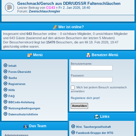
Geschmack/Geruch aus DDR/UDSSR Faltenschläuchen
Letzter Beitrag von
CG43
»
Fr 2. Jan 2026, 18:40
Forum:
Zweischlauchregler
Wer ist online?
Insgesamt sind
643
Besucher online :: 0 sichtbare Mitglieder, 0 unsichtbare Mitglieder
und 643 Gäste (basierend auf den aktiven Besuchern der letzten 5 Minuten)
Der Besucherrekord liegt bei
15470
Besuchern, die am Mi 18. Feb 2026, 19:47
gleichzeitig online waren.
Menü
Benutzer-Menü
Benutzername:
Inhalt
Foren-Übersicht
Passwort:
Suche
Registrieren
Mich bei jedem Besuch automatisch
Hilfe
anmelden
FAQ
Registriere dich jetzt!
BBCode-Anleitung
Nutzungsbedingungen
Datenschutzrichtlinie
Links
Das Team
Hist. Tauchergesellschaft
Facebook-Gruppe der HTG
Administratoren