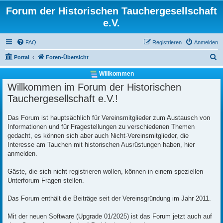
Forum der Historischen Tauchergesellschaft
e.V.
FAQ
Registrieren
Anmelden
S
Portal
Foren-Übersicht
u
Willkommen
c
Willkommen im Forum der Historischen
h
Tauchergesellschaft e.V.!
e
Das Forum ist hauptsächlich für Vereinsmitglieder zum Austausch von
Informationen und für Fragestellungen zu verschiedenen Themen
gedacht, es können sich aber auch Nicht-Vereinsmitglieder, die
Interesse am Tauchen mit historischen Ausrüstungen haben, hier
anmelden.
Gäste, die sich nicht registrieren wollen, können in einem speziellen
Unterforum Fragen stellen.
Das Forum enthält die Beiträge seit der Vereinsgründung im Jahr 2011.
Mit der neuen Software (Upgrade 01/2025) ist das Forum jetzt auch auf