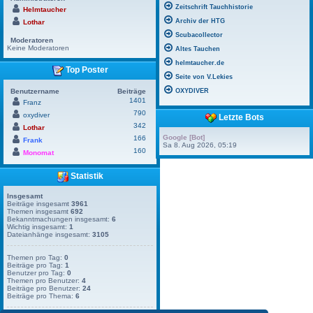
Zeitschrift Tauchhistorie
Helmtaucher
Archiv der HTG
Lothar
Scubacollector
Moderatoren
Keine Moderatoren
Altes Tauchen
helmtaucher.de
Top Poster
Seite von V.Lekies
Benutzername
Beiträge
OXYDIVER
1401
Franz
790
oxydiver
Letzte Bots
342
Lothar
Google [Bot]
166
Frank
Sa 8. Aug 2026, 05:19
160
Monomat
Statistik
Insgesamt
Beiträge insgesamt
3961
Themen insgesamt
692
Bekanntmachungen insgesamt:
6
Wichtig insgesamt:
1
Dateianhänge insgesamt:
3105
Themen pro Tag:
0
Beiträge pro Tag:
1
Benutzer pro Tag:
0
Themen pro Benutzer:
4
Beiträge pro Benutzer:
24
Beiträge pro Thema:
6