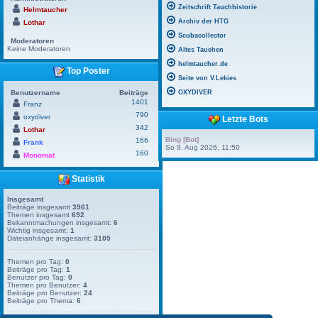
Zeitschrift Tauchhistorie
Helmtaucher
Archiv der HTG
Lothar
Scubacollector
Moderatoren
Keine Moderatoren
Altes Tauchen
helmtaucher.de
Top Poster
Seite von V.Lekies
Benutzername
Beiträge
OXYDIVER
1401
Franz
790
oxydiver
Letzte Bots
342
Lothar
Bing [Bot]
166
Frank
So 9. Aug 2026, 11:50
160
Monomat
Statistik
Insgesamt
Beiträge insgesamt
3961
Themen insgesamt
692
Bekanntmachungen insgesamt:
6
Wichtig insgesamt:
1
Dateianhänge insgesamt:
3105
Themen pro Tag:
0
Beiträge pro Tag:
1
Benutzer pro Tag:
0
Themen pro Benutzer:
4
Beiträge pro Benutzer:
24
Beiträge pro Thema:
6