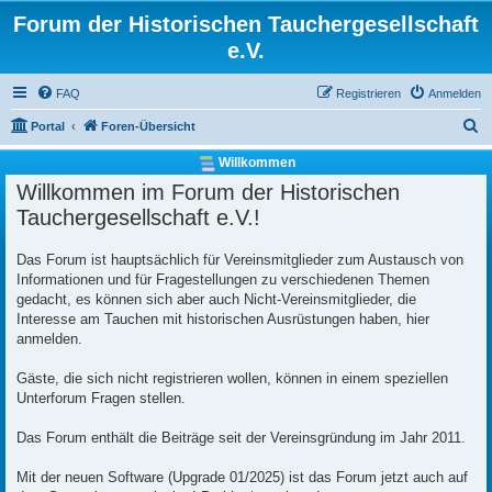
Forum der Historischen Tauchergesellschaft
e.V.
FAQ
Registrieren
Anmelden
S
Portal
Foren-Übersicht
u
Willkommen
c
Willkommen im Forum der Historischen
h
Tauchergesellschaft e.V.!
e
Das Forum ist hauptsächlich für Vereinsmitglieder zum Austausch von
Informationen und für Fragestellungen zu verschiedenen Themen
gedacht, es können sich aber auch Nicht-Vereinsmitglieder, die
Interesse am Tauchen mit historischen Ausrüstungen haben, hier
anmelden.
Gäste, die sich nicht registrieren wollen, können in einem speziellen
Unterforum Fragen stellen.
Das Forum enthält die Beiträge seit der Vereinsgründung im Jahr 2011.
Mit der neuen Software (Upgrade 01/2025) ist das Forum jetzt auch auf