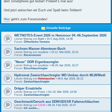
dem Smartphone gut lesbar! Probiert‘s mal aus!
Und jetzt wünschen wir Euch viel Spaß beim Stöbern!
Hier
geht's zum Forumsindex!
Aktuelle Beiträge
WETNOTES-Event 2026 in Hemmoor 04.-06.September 2026
Letzter Beitrag von
Baelt
»
Di 4. Aug 2026, 14:38
Forum:
Öffentliche Termine
Sachsen-Wasser-Abenteuer-Buch
Letzter Beitrag von
oxydiver
»
Di 12. Mai 2026, 15:21
Forum:
Rezensionen
"Neuer" DDR Eigenbauregler
Letzter Beitrag von
oxydiver
»
Mi 29. Apr 2026, 16:27
Forum:
Einschlauchregler
Hydromat Zweischlauchregler MD Umbau durch MLW/Medi
Letzter Beitrag von
Helmtaucher
»
Mi 8. Apr 2026, 06:13
Forum:
Zweischlauchregler
Dräger Ersatzteile
Letzter Beitrag von
Franz
»
Do 19. Mär 2026, 10:56
Forum:
Zweischlauchregler
Geschmack/Geruch aus DDR/UDSSR Faltenschläuchen
Letzter Beitrag von
CG43
»
Mi 18. Feb 2026, 15:47
Forum:
Ich suche....