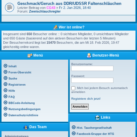
Geschmack/Geruch aus DDR/UDSSR Faltenschläuchen
Letzter Beitrag von
CG43
»
Fr 2. Jan 2026, 18:40
Forum:
Zweischlauchregler
Wer ist online?
Insgesamt sind
650
Besucher online :: 0 sichtbare Mitglieder, 0 unsichtbare Mitglieder
und 650 Gäste (basierend auf den aktiven Besuchern der letzten 5 Minuten)
Der Besucherrekord liegt bei
15470
Besuchern, die am Mi 18. Feb 2026, 19:47
gleichzeitig online waren.
Menü
Benutzer-Menü
Benutzername:
Inhalt
Foren-Übersicht
Passwort:
Suche
Registrieren
Mich bei jedem Besuch automatisch
Hilfe
anmelden
FAQ
Registriere dich jetzt!
BBCode-Anleitung
Nutzungsbedingungen
Datenschutzrichtlinie
Links
Das Team
Hist. Tauchergesellschaft
Facebook-Gruppe der HTG
Administratoren