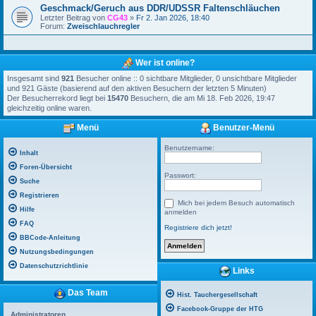
Geschmack/Geruch aus DDR/UDSSR Faltenschläuchen
Letzter Beitrag von
CG43
»
Fr 2. Jan 2026, 18:40
Forum:
Zweischlauchregler
Wer ist online?
Insgesamt sind
921
Besucher online :: 0 sichtbare Mitglieder, 0 unsichtbare Mitglieder
und 921 Gäste (basierend auf den aktiven Besuchern der letzten 5 Minuten)
Der Besucherrekord liegt bei
15470
Besuchern, die am Mi 18. Feb 2026, 19:47
gleichzeitig online waren.
Menü
Benutzer-Menü
Benutzername:
Inhalt
Foren-Übersicht
Passwort:
Suche
Registrieren
Mich bei jedem Besuch automatisch
Hilfe
anmelden
FAQ
Registriere dich jetzt!
BBCode-Anleitung
Nutzungsbedingungen
Datenschutzrichtlinie
Links
Das Team
Hist. Tauchergesellschaft
Facebook-Gruppe der HTG
Administratoren