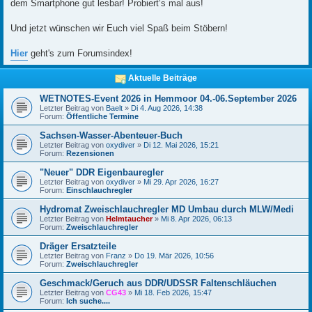
dem Smartphone gut lesbar! Probiert‘s mal aus!
Und jetzt wünschen wir Euch viel Spaß beim Stöbern!
Hier
geht's zum Forumsindex!
Aktuelle Beiträge
WETNOTES-Event 2026 in Hemmoor 04.-06.September 2026
Letzter Beitrag von
Baelt
»
Di 4. Aug 2026, 14:38
Forum:
Öffentliche Termine
Sachsen-Wasser-Abenteuer-Buch
Letzter Beitrag von
oxydiver
»
Di 12. Mai 2026, 15:21
Forum:
Rezensionen
"Neuer" DDR Eigenbauregler
Letzter Beitrag von
oxydiver
»
Mi 29. Apr 2026, 16:27
Forum:
Einschlauchregler
Hydromat Zweischlauchregler MD Umbau durch MLW/Medi
Letzter Beitrag von
Helmtaucher
»
Mi 8. Apr 2026, 06:13
Forum:
Zweischlauchregler
Dräger Ersatzteile
Letzter Beitrag von
Franz
»
Do 19. Mär 2026, 10:56
Forum:
Zweischlauchregler
Geschmack/Geruch aus DDR/UDSSR Faltenschläuchen
Letzter Beitrag von
CG43
»
Mi 18. Feb 2026, 15:47
Forum:
Ich suche....