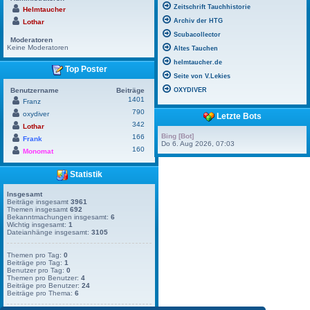
Zeitschrift Tauchhistorie
Helmtaucher
Archiv der HTG
Lothar
Scubacollector
Moderatoren
Keine Moderatoren
Altes Tauchen
helmtaucher.de
Top Poster
Seite von V.Lekies
Benutzername
Beiträge
OXYDIVER
1401
Franz
790
oxydiver
Letzte Bots
342
Lothar
Bing [Bot]
166
Frank
Do 6. Aug 2026, 07:03
160
Monomat
Statistik
Insgesamt
Beiträge insgesamt
3961
Themen insgesamt
692
Bekanntmachungen insgesamt:
6
Wichtig insgesamt:
1
Dateianhänge insgesamt:
3105
Themen pro Tag:
0
Beiträge pro Tag:
1
Benutzer pro Tag:
0
Themen pro Benutzer:
4
Beiträge pro Benutzer:
24
Beiträge pro Thema:
6