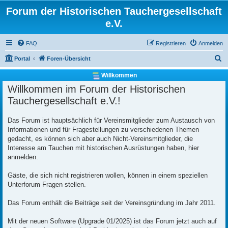
Forum der Historischen Tauchergesellschaft
e.V.
FAQ
Registrieren
Anmelden
S
Portal
Foren-Übersicht
u
Willkommen
c
Willkommen im Forum der Historischen
h
Tauchergesellschaft e.V.!
e
Das Forum ist hauptsächlich für Vereinsmitglieder zum Austausch von
Informationen und für Fragestellungen zu verschiedenen Themen
gedacht, es können sich aber auch Nicht-Vereinsmitglieder, die
Interesse am Tauchen mit historischen Ausrüstungen haben, hier
anmelden.
Gäste, die sich nicht registrieren wollen, können in einem speziellen
Unterforum Fragen stellen.
Das Forum enthält die Beiträge seit der Vereinsgründung im Jahr 2011.
Mit der neuen Software (Upgrade 01/2025) ist das Forum jetzt auch auf