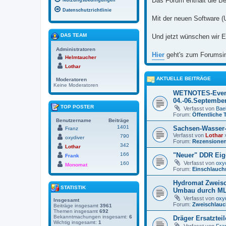
Das Forum enthält die Be
Nutzungsbedingungen
Datenschutzrichtlinie
Mit der neuen Software (
DAS TEAM
Und jetzt wünschen wir E
Administratoren
Hier
geht's zum Forumsi
Helmtaucher
Lothar
AKTUELLE BEITRÄGE
Moderatoren
Keine Moderatoren
WETNOTES-Even
04.-06.Septembe
TOP POSTER
Verfasst von
Bael
Forum:
Öffentliche 
Benutzername
Beiträge
1401
Sachsen-Wasser
Franz
Verfasst von
Lothar
»
790
oxydiver
Forum:
Rezensione
342
Lothar
166
"Neuer" DDR Eig
Frank
Verfasst von
oxy
160
Monomat
Forum:
Einschlauch
Hydromat Zweisc
STATISTIK
Umbau durch M
Verfasst von
oxy
Insgesamt
Forum:
Zweischlauc
Beiträge insgesamt
3961
Themen insgesamt
692
Bekanntmachungen insgesamt:
6
Dräger Ersatzteil
Wichtig insgesamt:
1