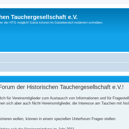
hen Tauchergesellschaft e.V.
ieder der HTG möglich! Gäste können im Gästebereich moderiert schreiben.
orum der Historischen Tauchergesellschaft e.V.!
ich für Vereinsmitglieder zum Austausch von Informationen und für Frageste
n sich aber auch Nicht-Vereinsmitglieder, die Interesse am Tauchen mit his
istrieren wollen, können in einem speziellen Unterforum Fragen stellen.