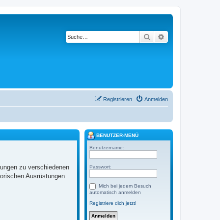
Suche
Erweiterte Suche
Registrieren
Anmelden
BENUTZER-MENÜ
Benutzername:
llungen zu verschiedenen
Passwort:
torischen Ausrüstungen
Mich bei jedem Besuch
automatisch anmelden
Registriere dich jetzt!