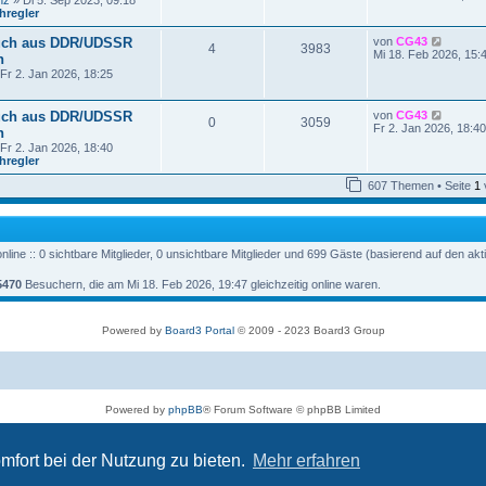
nz
» Di 5. Sep 2023, 09:18
r
u
hregler
a
e
g
s
N
uch aus DDR/UDSSR
von
CG43
t
4
3983
e
Mi 18. Feb 2026, 15:
n
e
u
r
Fr 2. Jan 2026, 18:25
e
B
s
e
t
i
N
uch aus DDR/UDSSR
von
CG43
e
0
3059
t
e
Fr 2. Jan 2026, 18:40
n
r
r
u
B
Fr 2. Jan 2026, 18:40
a
e
e
hregler
g
s
i
t
t
607 Themen • Seite
1
e
r
r
a
B
g
e
i
line :: 0 sichtbare Mitglieder, 0 unsichtbare Mitglieder und 699 Gäste (basierend auf den ak
t
r
a
5470
Besuchern, die am Mi 18. Feb 2026, 19:47 gleichzeitig online waren.
g
Powered by
Board3 Portal
© 2009 - 2023 Board3 Group
Powered by
phpBB
® Forum Software © phpBB Limited
Deutsche Übersetzung durch
phpBB.de
Datenschutz
|
Nutzungsbedingungen
mfort bei der Nutzung zu bieten.
Mehr erfahren