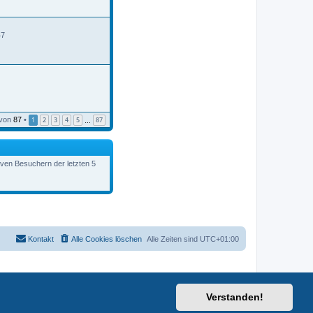
B
e
i
t
47
r
a
g
von
87
•
1
2
3
4
5
87
…
tiven Besuchern der letzten 5
Kontakt
Alle Cookies löschen
Alle Zeiten sind
UTC+01:00
Verstanden!