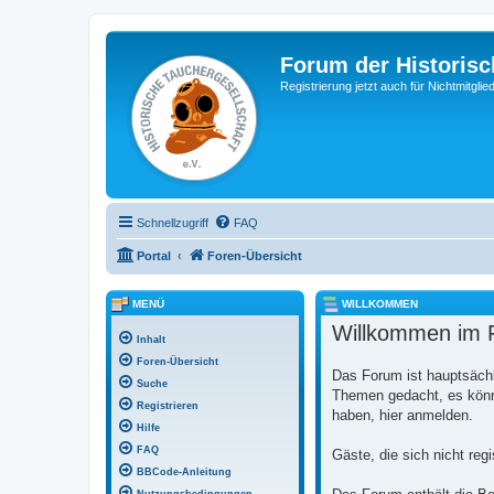
Forum der Historisc
Registrierung jetzt auch für Nichtmitgl
Schnellzugriff
FAQ
Portal
Foren-Übersicht
MENÜ
WILLKOMMEN
Willkommen im F
Inhalt
Foren-Übersicht
Das Forum ist hauptsächl
Suche
Themen gedacht, es könne
Registrieren
haben, hier anmelden.
Hilfe
FAQ
Gäste, die sich nicht reg
BBCode-Anleitung