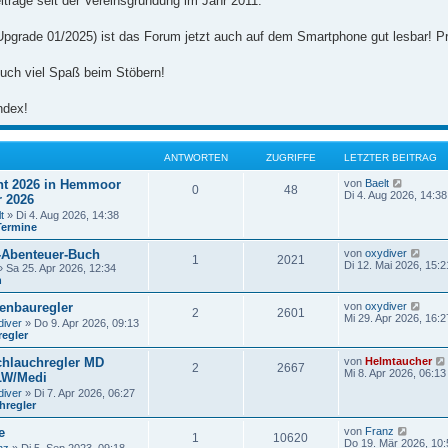
iträge seit der Vereinsgründung im Jahr 2011.
Upgrade 01/2025) ist das Forum jetzt auch auf dem Smartphone gut lesbar! Pr
uch viel Spaß beim Stöbern!
ndex!
ANTWORTEN
ZUGRIFFE
LETZTER BEITRAG
N
t 2026 in Hemmoor
von
Baelt
0
48
e
Di 4. Aug 2026, 14:38
r 2026
u
t
» Di 4. Aug 2026, 14:38
e
Termine
s
t
N
-Abenteuer-Buch
von
oxydiver
e
1
2021
e
Di 12. Mai 2026, 15:2
r
 Sa 25. Apr 2026, 12:34
u
B
n
e
e
s
i
N
enbauregler
von
oxydiver
2
2601
t
t
e
Mi 29. Apr 2026, 16:2
diver
» Do 9. Apr 2026, 09:13
e
r
u
regler
r
a
e
B
g
s
e
hlauchregler MD
von
Helmtaucher
t
2
2667
i
Mi 8. Apr 2026, 06:13
LW/Medi
e
t
r
diver
» Di 7. Apr 2026, 06:27
r
B
hregler
a
e
g
i
N
e
von
Franz
1
10620
t
e
Do 19. Mär 2026, 10: