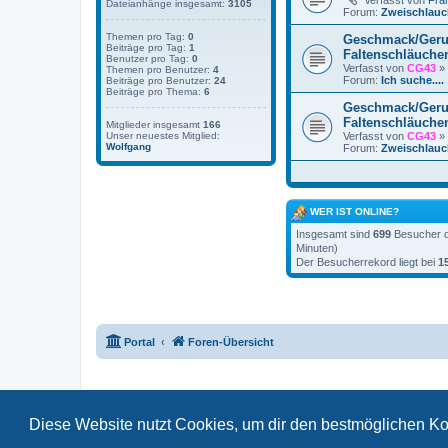
Verfasst von
Fra
Dateianhänge insgesamt:
3105
Forum:
Zweischlauc
Themen pro Tag:
0
Geschmack/Ger
Beiträge pro Tag:
1
Faltenschläuche
Benutzer pro Tag:
0
Verfasst von
CG43
» 
Themen pro Benutzer:
4
Forum:
Ich suche....
Beiträge pro Benutzer:
24
Beiträge pro Thema:
6
Geschmack/Ger
Faltenschläuche
Mitglieder insgesamt
166
Verfasst von
CG43
» 
Unser neuestes Mitglied:
Wolfgang
Forum:
Zweischlauc
WER IST ONLINE?
Insgesamt sind
699
Besucher on
Minuten)
Der Besucherrekord liegt bei
1
Portal
Foren-Übersicht
Diese Website nutzt Cookies, um dir den bestmöglichen Ko