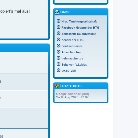
obiert‘s mal aus!
LINKS
Hist. Tauchergesellschaft
Facebook-Gruppe der HTG
Zeitschrift Tauchhistorie
Archiv der HTG
Scubacollector
Altes Tauchen
helmtaucher.de
Seite von V.Lekies
OXYDIVER
1
LETZTE BOTS
Google Adsense [Bot]
Sa 8. Aug 2026, 17:07
7
N
e
u
e
s
t
e
56
r