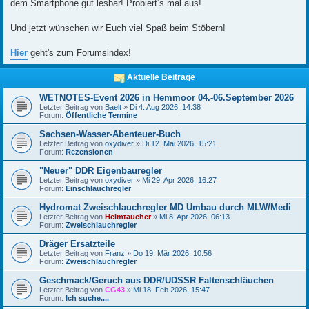
dem Smartphone gut lesbar! Probiert‘s mal aus!
Und jetzt wünschen wir Euch viel Spaß beim Stöbern!
Hier
geht's zum Forumsindex!
Aktuelle Beiträge
WETNOTES-Event 2026 in Hemmoor 04.-06.September 2026
Letzter Beitrag von
Baelt
»
Di 4. Aug 2026, 14:38
Forum:
Öffentliche Termine
Sachsen-Wasser-Abenteuer-Buch
Letzter Beitrag von
oxydiver
»
Di 12. Mai 2026, 15:21
Forum:
Rezensionen
"Neuer" DDR Eigenbauregler
Letzter Beitrag von
oxydiver
»
Mi 29. Apr 2026, 16:27
Forum:
Einschlauchregler
Hydromat Zweischlauchregler MD Umbau durch MLW/Medi
Letzter Beitrag von
Helmtaucher
»
Mi 8. Apr 2026, 06:13
Forum:
Zweischlauchregler
Dräger Ersatzteile
Letzter Beitrag von
Franz
»
Do 19. Mär 2026, 10:56
Forum:
Zweischlauchregler
Geschmack/Geruch aus DDR/UDSSR Faltenschläuchen
Letzter Beitrag von
CG43
»
Mi 18. Feb 2026, 15:47
Forum:
Ich suche....