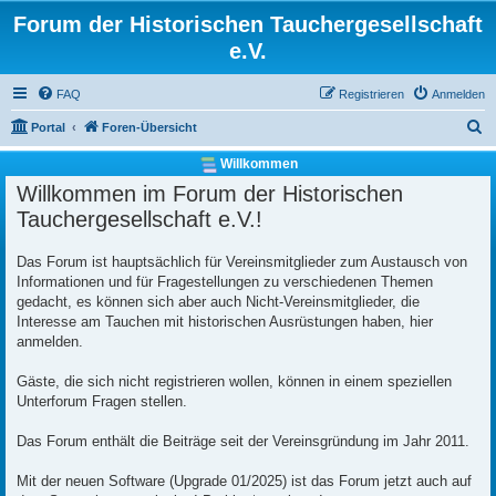
Forum der Historischen Tauchergesellschaft
e.V.
FAQ
Registrieren
Anmelden
S
Portal
Foren-Übersicht
u
Willkommen
c
Willkommen im Forum der Historischen
h
Tauchergesellschaft e.V.!
e
Das Forum ist hauptsächlich für Vereinsmitglieder zum Austausch von
Informationen und für Fragestellungen zu verschiedenen Themen
gedacht, es können sich aber auch Nicht-Vereinsmitglieder, die
Interesse am Tauchen mit historischen Ausrüstungen haben, hier
anmelden.
Gäste, die sich nicht registrieren wollen, können in einem speziellen
Unterforum Fragen stellen.
Das Forum enthält die Beiträge seit der Vereinsgründung im Jahr 2011.
Mit der neuen Software (Upgrade 01/2025) ist das Forum jetzt auch auf