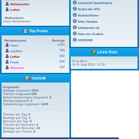
Zeitschrift Tauchhistorie
Helmtaucher
Archiv der HTG
Lothar
Scubacollector
Moderatoren
Keine Moderatoren
Altes Tauchen
helmtaucher.de
Top Poster
Seite von V.Lekies
Benutzername
Beiträge
OXYDIVER
1401
Franz
790
oxydiver
Letzte Bots
342
Lothar
Bing [Bot]
166
Frank
So 9. Aug 2026, 11:50
160
Monomat
Statistik
Insgesamt
Beiträge insgesamt
3961
Themen insgesamt
692
Bekanntmachungen insgesamt:
6
Wichtig insgesamt:
1
Dateianhänge insgesamt:
3105
Themen pro Tag:
0
Beiträge pro Tag:
1
Benutzer pro Tag:
0
Themen pro Benutzer:
4
Beiträge pro Benutzer:
24
Beiträge pro Thema:
6