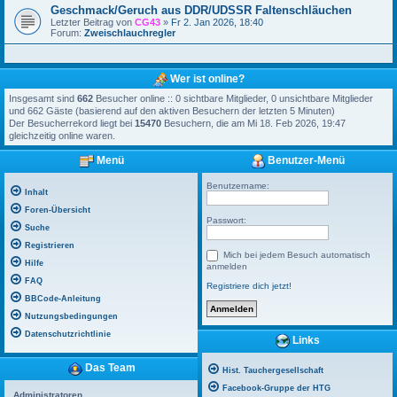
Geschmack/Geruch aus DDR/UDSSR Faltenschläuchen
Letzter Beitrag von
CG43
»
Fr 2. Jan 2026, 18:40
Forum:
Zweischlauchregler
Wer ist online?
Insgesamt sind
662
Besucher online :: 0 sichtbare Mitglieder, 0 unsichtbare Mitglieder
und 662 Gäste (basierend auf den aktiven Besuchern der letzten 5 Minuten)
Der Besucherrekord liegt bei
15470
Besuchern, die am Mi 18. Feb 2026, 19:47
gleichzeitig online waren.
Menü
Benutzer-Menü
Benutzername:
Inhalt
Foren-Übersicht
Passwort:
Suche
Registrieren
Mich bei jedem Besuch automatisch
Hilfe
anmelden
FAQ
Registriere dich jetzt!
BBCode-Anleitung
Nutzungsbedingungen
Datenschutzrichtlinie
Links
Das Team
Hist. Tauchergesellschaft
Facebook-Gruppe der HTG
Administratoren