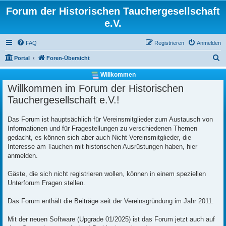
Forum der Historischen Tauchergesellschaft
e.V.
FAQ
Registrieren
Anmelden
S
Portal
Foren-Übersicht
u
Willkommen
c
Willkommen im Forum der Historischen
h
Tauchergesellschaft e.V.!
e
Das Forum ist hauptsächlich für Vereinsmitglieder zum Austausch von
Informationen und für Fragestellungen zu verschiedenen Themen
gedacht, es können sich aber auch Nicht-Vereinsmitglieder, die
Interesse am Tauchen mit historischen Ausrüstungen haben, hier
anmelden.
Gäste, die sich nicht registrieren wollen, können in einem speziellen
Unterforum Fragen stellen.
Das Forum enthält die Beiträge seit der Vereinsgründung im Jahr 2011.
Mit der neuen Software (Upgrade 01/2025) ist das Forum jetzt auch auf