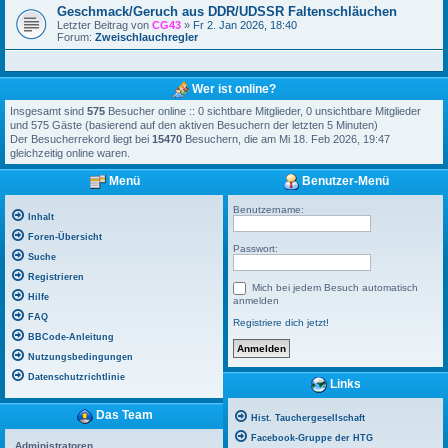
Geschmack/Geruch aus DDR/UDSSR Faltenschläuchen
Letzter Beitrag von
CG43
»
Fr 2. Jan 2026, 18:40
Forum:
Zweischlauchregler
Wer ist online?
Insgesamt sind
575
Besucher online :: 0 sichtbare Mitglieder, 0 unsichtbare Mitglieder
und 575 Gäste (basierend auf den aktiven Besuchern der letzten 5 Minuten)
Der Besucherrekord liegt bei
15470
Besuchern, die am Mi 18. Feb 2026, 19:47
gleichzeitig online waren.
Menü
Benutzer-Menü
Benutzername:
Inhalt
Foren-Übersicht
Passwort:
Suche
Registrieren
Mich bei jedem Besuch automatisch
Hilfe
anmelden
FAQ
Registriere dich jetzt!
BBCode-Anleitung
Nutzungsbedingungen
Datenschutzrichtlinie
Links
Das Team
Hist. Tauchergesellschaft
Facebook-Gruppe der HTG
Administratoren