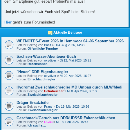
dem Smartphone gut lesbar! Probiert‘s mal aus!
Und jetzt wünschen wir Euch viel Spaß beim Stöbern!
Hier
geht's zum Forumsindex!
Aktuelle Beiträge
WETNOTES-Event 2026 in Hemmoor 04.-06.September 2026
Letzter Beitrag von
Baelt
»
Di 4. Aug 2026, 14:38
Forum:
Öffentliche Termine
Sachsen-Wasser-Abenteuer-Buch
Letzter Beitrag von
oxydiver
»
Di 12. Mai 2026, 15:21
Forum:
Rezensionen
"Neuer" DDR Eigenbauregler
Letzter Beitrag von
oxydiver
»
Mi 29. Apr 2026, 16:27
Forum:
Einschlauchregler
Hydromat Zweischlauchregler MD Umbau durch MLW/Medi
Letzter Beitrag von
Helmtaucher
»
Mi 8. Apr 2026, 06:13
Forum:
Zweischlauchregler
Dräger Ersatzteile
Letzter Beitrag von
Franz
»
Do 19. Mär 2026, 10:56
Forum:
Zweischlauchregler
Geschmack/Geruch aus DDR/UDSSR Faltenschläuchen
Letzter Beitrag von
CG43
»
Mi 18. Feb 2026, 15:47
Forum:
Ich suche....