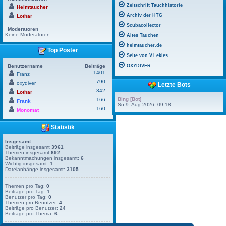
Zeitschrift Tauchhistorie
Helmtaucher
Archiv der HTG
Lothar
Scubacollector
Moderatoren
Keine Moderatoren
Altes Tauchen
helmtaucher.de
Top Poster
Seite von V.Lekies
Benutzername
Beiträge
OXYDIVER
1401
Franz
790
oxydiver
Letzte Bots
342
Lothar
Bing [Bot]
166
Frank
So 9. Aug 2026, 09:18
160
Monomat
Statistik
Insgesamt
Beiträge insgesamt
3961
Themen insgesamt
692
Bekanntmachungen insgesamt:
6
Wichtig insgesamt:
1
Dateianhänge insgesamt:
3105
Themen pro Tag:
0
Beiträge pro Tag:
1
Benutzer pro Tag:
0
Themen pro Benutzer:
4
Beiträge pro Benutzer:
24
Beiträge pro Thema:
6