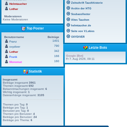
Zeitschrift Tauchhistorie
Helmtaucher
Archiv der HTG
Lothar
Scubacollector
Moderatoren
Keine Moderatoren
Altes Tauchen
helmtaucher.de
Top Poster
Seite von V.Lekies
Benutzername
Beiträge
OXYDIVER
1401
Franz
790
oxydiver
Letzte Bots
342
Lothar
Google [Bot]
166
Frank
Fr 7. Aug 2026, 09:11
160
Monomat
Statistik
Insgesamt
Beiträge insgesamt
3961
Themen insgesamt
692
Bekanntmachungen insgesamt:
6
Wichtig insgesamt:
1
Dateianhänge insgesamt:
3105
Themen pro Tag:
0
Beiträge pro Tag:
1
Benutzer pro Tag:
0
Themen pro Benutzer:
4
Beiträge pro Benutzer:
24
Beiträge pro Thema:
6