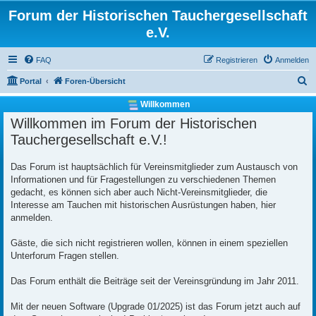
Forum der Historischen Tauchergesellschaft
e.V.
FAQ
Registrieren
Anmelden
S
Portal
Foren-Übersicht
u
Willkommen
c
Willkommen im Forum der Historischen
h
Tauchergesellschaft e.V.!
e
Das Forum ist hauptsächlich für Vereinsmitglieder zum Austausch von
Informationen und für Fragestellungen zu verschiedenen Themen
gedacht, es können sich aber auch Nicht-Vereinsmitglieder, die
Interesse am Tauchen mit historischen Ausrüstungen haben, hier
anmelden.
Gäste, die sich nicht registrieren wollen, können in einem speziellen
Unterforum Fragen stellen.
Das Forum enthält die Beiträge seit der Vereinsgründung im Jahr 2011.
Mit der neuen Software (Upgrade 01/2025) ist das Forum jetzt auch auf