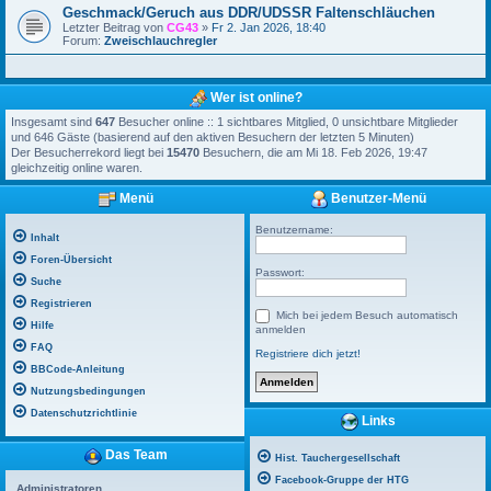
Geschmack/Geruch aus DDR/UDSSR Faltenschläuchen
Letzter Beitrag von
CG43
»
Fr 2. Jan 2026, 18:40
Forum:
Zweischlauchregler
Wer ist online?
Insgesamt sind
647
Besucher online :: 1 sichtbares Mitglied, 0 unsichtbare Mitglieder
und 646 Gäste (basierend auf den aktiven Besuchern der letzten 5 Minuten)
Der Besucherrekord liegt bei
15470
Besuchern, die am Mi 18. Feb 2026, 19:47
gleichzeitig online waren.
Menü
Benutzer-Menü
Benutzername:
Inhalt
Foren-Übersicht
Passwort:
Suche
Registrieren
Mich bei jedem Besuch automatisch
Hilfe
anmelden
FAQ
Registriere dich jetzt!
BBCode-Anleitung
Nutzungsbedingungen
Datenschutzrichtlinie
Links
Das Team
Hist. Tauchergesellschaft
Facebook-Gruppe der HTG
Administratoren