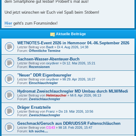
dem Smartphone gut lesbar! Probiert‘s mal aus!
Und jetzt wünschen wir Euch viel Spaß beim Stöbern!
Hier
geht's zum Forumsindex!
Aktuelle Beiträge
WETNOTES-Event 2026 in Hemmoor 04.-06.September 2026
Letzter Beitrag von
Baelt
»
Di 4. Aug 2026, 14:38
Forum:
Öffentliche Termine
Sachsen-Wasser-Abenteuer-Buch
Letzter Beitrag von
oxydiver
»
Di 12. Mai 2026, 15:21
Forum:
Rezensionen
"Neuer" DDR Eigenbauregler
Letzter Beitrag von
oxydiver
»
Mi 29. Apr 2026, 16:27
Forum:
Einschlauchregler
Hydromat Zweischlauchregler MD Umbau durch MLW/Medi
Letzter Beitrag von
Helmtaucher
»
Mi 8. Apr 2026, 06:13
Forum:
Zweischlauchregler
Dräger Ersatzteile
Letzter Beitrag von
Franz
»
Do 19. Mär 2026, 10:56
Forum:
Zweischlauchregler
Geschmack/Geruch aus DDR/UDSSR Faltenschläuchen
Letzter Beitrag von
CG43
»
Mi 18. Feb 2026, 15:47
Forum:
Ich suche....