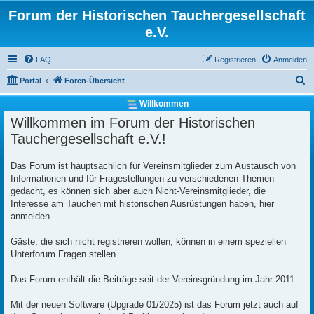
Forum der Historischen Tauchergesellschaft
e.V.
FAQ
Registrieren
Anmelden
S
Portal
Foren-Übersicht
u
Willkommen
c
Willkommen im Forum der Historischen
h
Tauchergesellschaft e.V.!
e
Das Forum ist hauptsächlich für Vereinsmitglieder zum Austausch von
Informationen und für Fragestellungen zu verschiedenen Themen
gedacht, es können sich aber auch Nicht-Vereinsmitglieder, die
Interesse am Tauchen mit historischen Ausrüstungen haben, hier
anmelden.
Gäste, die sich nicht registrieren wollen, können in einem speziellen
Unterforum Fragen stellen.
Das Forum enthält die Beiträge seit der Vereinsgründung im Jahr 2011.
Mit der neuen Software (Upgrade 01/2025) ist das Forum jetzt auch auf