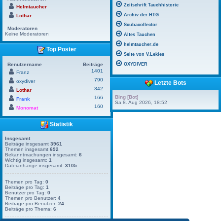
Zeitschrift Tauchhistorie
Helmtaucher
Archiv der HTG
Lothar
Scubacollector
Moderatoren
Keine Moderatoren
Altes Tauchen
helmtaucher.de
Top Poster
Seite von V.Lekies
Benutzername
Beiträge
OXYDIVER
1401
Franz
790
oxydiver
Letzte Bots
342
Lothar
Bing [Bot]
166
Frank
Sa 8. Aug 2026, 18:52
160
Monomat
Statistik
Insgesamt
Beiträge insgesamt
3961
Themen insgesamt
692
Bekanntmachungen insgesamt:
6
Wichtig insgesamt:
1
Dateianhänge insgesamt:
3105
Themen pro Tag:
0
Beiträge pro Tag:
1
Benutzer pro Tag:
0
Themen pro Benutzer:
4
Beiträge pro Benutzer:
24
Beiträge pro Thema:
6