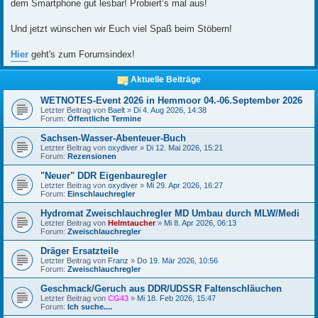
dem Smartphone gut lesbar! Probiert‘s mal aus!
Und jetzt wünschen wir Euch viel Spaß beim Stöbern!
Hier
geht's zum Forumsindex!
Aktuelle Beiträge
WETNOTES-Event 2026 in Hemmoor 04.-06.September 2026
Letzter Beitrag von
Baelt
»
Di 4. Aug 2026, 14:38
Forum:
Öffentliche Termine
Sachsen-Wasser-Abenteuer-Buch
Letzter Beitrag von
oxydiver
»
Di 12. Mai 2026, 15:21
Forum:
Rezensionen
"Neuer" DDR Eigenbauregler
Letzter Beitrag von
oxydiver
»
Mi 29. Apr 2026, 16:27
Forum:
Einschlauchregler
Hydromat Zweischlauchregler MD Umbau durch MLW/Medi
Letzter Beitrag von
Helmtaucher
»
Mi 8. Apr 2026, 06:13
Forum:
Zweischlauchregler
Dräger Ersatzteile
Letzter Beitrag von
Franz
»
Do 19. Mär 2026, 10:56
Forum:
Zweischlauchregler
Geschmack/Geruch aus DDR/UDSSR Faltenschläuchen
Letzter Beitrag von
CG43
»
Mi 18. Feb 2026, 15:47
Forum:
Ich suche....