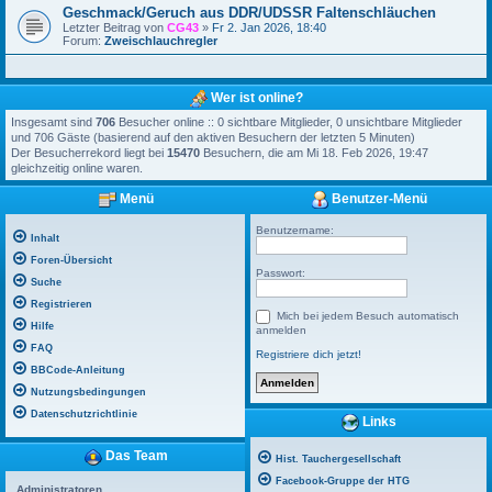
Geschmack/Geruch aus DDR/UDSSR Faltenschläuchen
Letzter Beitrag von
CG43
»
Fr 2. Jan 2026, 18:40
Forum:
Zweischlauchregler
Wer ist online?
Insgesamt sind
706
Besucher online :: 0 sichtbare Mitglieder, 0 unsichtbare Mitglieder
und 706 Gäste (basierend auf den aktiven Besuchern der letzten 5 Minuten)
Der Besucherrekord liegt bei
15470
Besuchern, die am Mi 18. Feb 2026, 19:47
gleichzeitig online waren.
Menü
Benutzer-Menü
Benutzername:
Inhalt
Foren-Übersicht
Passwort:
Suche
Registrieren
Mich bei jedem Besuch automatisch
Hilfe
anmelden
FAQ
Registriere dich jetzt!
BBCode-Anleitung
Nutzungsbedingungen
Datenschutzrichtlinie
Links
Das Team
Hist. Tauchergesellschaft
Facebook-Gruppe der HTG
Administratoren