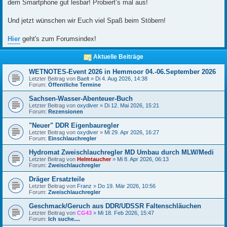
dem Smartphone gut lesbar! Probiert‘s mal aus!
Und jetzt wünschen wir Euch viel Spaß beim Stöbern!
Hier
geht's zum Forumsindex!
Aktuelle Beiträge
WETNOTES-Event 2026 in Hemmoor 04.-06.September 2026
Letzter Beitrag von
Baelt
»
Di 4. Aug 2026, 14:38
Forum:
Öffentliche Termine
Sachsen-Wasser-Abenteuer-Buch
Letzter Beitrag von
oxydiver
»
Di 12. Mai 2026, 15:21
Forum:
Rezensionen
"Neuer" DDR Eigenbauregler
Letzter Beitrag von
oxydiver
»
Mi 29. Apr 2026, 16:27
Forum:
Einschlauchregler
Hydromat Zweischlauchregler MD Umbau durch MLW/Medi
Letzter Beitrag von
Helmtaucher
»
Mi 8. Apr 2026, 06:13
Forum:
Zweischlauchregler
Dräger Ersatzteile
Letzter Beitrag von
Franz
»
Do 19. Mär 2026, 10:56
Forum:
Zweischlauchregler
Geschmack/Geruch aus DDR/UDSSR Faltenschläuchen
Letzter Beitrag von
CG43
»
Mi 18. Feb 2026, 15:47
Forum:
Ich suche....