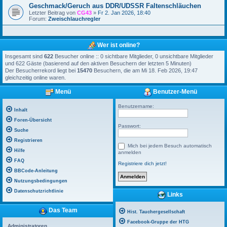
Geschmack/Geruch aus DDR/UDSSR Faltenschläuchen
Letzter Beitrag von
CG43
»
Fr 2. Jan 2026, 18:40
Forum:
Zweischlauchregler
Wer ist online?
Insgesamt sind
622
Besucher online :: 0 sichtbare Mitglieder, 0 unsichtbare Mitglieder
und 622 Gäste (basierend auf den aktiven Besuchern der letzten 5 Minuten)
Der Besucherrekord liegt bei
15470
Besuchern, die am Mi 18. Feb 2026, 19:47
gleichzeitig online waren.
Menü
Benutzer-Menü
Benutzername:
Inhalt
Foren-Übersicht
Passwort:
Suche
Registrieren
Mich bei jedem Besuch automatisch
Hilfe
anmelden
FAQ
Registriere dich jetzt!
BBCode-Anleitung
Nutzungsbedingungen
Datenschutzrichtlinie
Links
Das Team
Hist. Tauchergesellschaft
Facebook-Gruppe der HTG
Administratoren