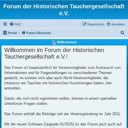
Forum der Historischen Tauchergesellschaft
e.V.
FAQ
Registrieren
Anmelden
S
Portal
Foren-Übersicht
u
Willkommen
c
Willkommen im Forum der Historischen
h
Tauchergesellschaft e.V.!
e
Das Forum ist hauptsächlich für Vereinsmitglieder zum Austausch von
Informationen und für Fragestellungen zu verschiedenen Themen
gedacht, es können sich aber auch Nicht-Vereinsmitglieder, die
Interesse am Tauchen mit historischen Ausrüstungen haben, hier
anmelden.
Gäste, die sich nicht registrieren wollen, können in einem speziellen
Unterforum Fragen stellen.
Das Forum enthält die Beiträge seit der Vereinsgründung im Jahr 2011.
Mit der neuen Software (Upgrade 01/2025) ist das Forum jetzt auch auf