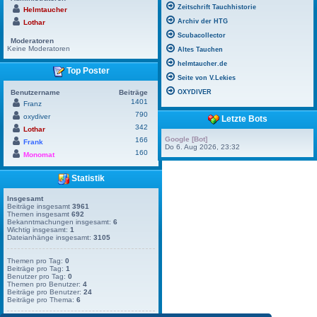
Zeitschrift Tauchhistorie
Helmtaucher
Archiv der HTG
Lothar
Scubacollector
Moderatoren
Keine Moderatoren
Altes Tauchen
helmtaucher.de
Top Poster
Seite von V.Lekies
Benutzername
Beiträge
OXYDIVER
1401
Franz
790
oxydiver
Letzte Bots
342
Lothar
Google [Bot]
166
Frank
Do 6. Aug 2026, 23:32
160
Monomat
Statistik
Insgesamt
Beiträge insgesamt
3961
Themen insgesamt
692
Bekanntmachungen insgesamt:
6
Wichtig insgesamt:
1
Dateianhänge insgesamt:
3105
Themen pro Tag:
0
Beiträge pro Tag:
1
Benutzer pro Tag:
0
Themen pro Benutzer:
4
Beiträge pro Benutzer:
24
Beiträge pro Thema:
6