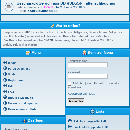
Geschmack/Geruch aus DDR/UDSSR Faltenschläuchen
Letzter Beitrag von
CG43
»
Fr 2. Jan 2026, 18:40
Forum:
Zweischlauchregler
Wer ist online?
Insgesamt sind
606
Besucher online :: 0 sichtbare Mitglieder, 0 unsichtbare Mitglieder
und 606 Gäste (basierend auf den aktiven Besuchern der letzten 5 Minuten)
Der Besucherrekord liegt bei
15470
Besuchern, die am Mi 18. Feb 2026, 19:47
gleichzeitig online waren.
Menü
Benutzer-Menü
Benutzername:
Inhalt
Foren-Übersicht
Passwort:
Suche
Registrieren
Mich bei jedem Besuch automatisch
Hilfe
anmelden
FAQ
Registriere dich jetzt!
BBCode-Anleitung
Nutzungsbedingungen
Datenschutzrichtlinie
Links
Das Team
Hist. Tauchergesellschaft
Facebook-Gruppe der HTG
Administratoren