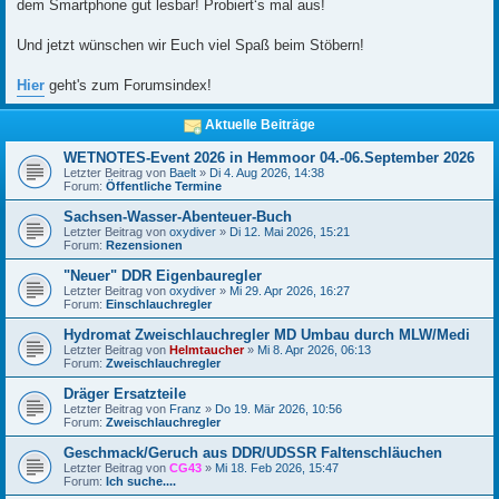
dem Smartphone gut lesbar! Probiert‘s mal aus!
Und jetzt wünschen wir Euch viel Spaß beim Stöbern!
Hier
geht's zum Forumsindex!
Aktuelle Beiträge
WETNOTES-Event 2026 in Hemmoor 04.-06.September 2026
Letzter Beitrag von
Baelt
»
Di 4. Aug 2026, 14:38
Forum:
Öffentliche Termine
Sachsen-Wasser-Abenteuer-Buch
Letzter Beitrag von
oxydiver
»
Di 12. Mai 2026, 15:21
Forum:
Rezensionen
"Neuer" DDR Eigenbauregler
Letzter Beitrag von
oxydiver
»
Mi 29. Apr 2026, 16:27
Forum:
Einschlauchregler
Hydromat Zweischlauchregler MD Umbau durch MLW/Medi
Letzter Beitrag von
Helmtaucher
»
Mi 8. Apr 2026, 06:13
Forum:
Zweischlauchregler
Dräger Ersatzteile
Letzter Beitrag von
Franz
»
Do 19. Mär 2026, 10:56
Forum:
Zweischlauchregler
Geschmack/Geruch aus DDR/UDSSR Faltenschläuchen
Letzter Beitrag von
CG43
»
Mi 18. Feb 2026, 15:47
Forum:
Ich suche....