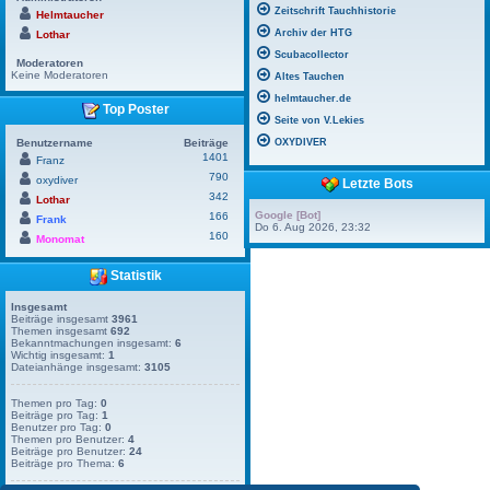
Zeitschrift Tauchhistorie
Helmtaucher
Archiv der HTG
Lothar
Scubacollector
Moderatoren
Keine Moderatoren
Altes Tauchen
helmtaucher.de
Top Poster
Seite von V.Lekies
Benutzername
Beiträge
OXYDIVER
1401
Franz
790
oxydiver
Letzte Bots
342
Lothar
Google [Bot]
166
Frank
Do 6. Aug 2026, 23:32
160
Monomat
Statistik
Insgesamt
Beiträge insgesamt
3961
Themen insgesamt
692
Bekanntmachungen insgesamt:
6
Wichtig insgesamt:
1
Dateianhänge insgesamt:
3105
Themen pro Tag:
0
Beiträge pro Tag:
1
Benutzer pro Tag:
0
Themen pro Benutzer:
4
Beiträge pro Benutzer:
24
Beiträge pro Thema:
6