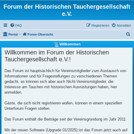
Forum der Historischen Tauchergesellschaft
e.V.
FAQ
Registrieren
Anmelden
S
Portal
Foren-Übersicht
u
Willkommen
c
Willkommen im Forum der Historischen
h
Tauchergesellschaft e.V.!
e
Das Forum ist hauptsächlich für Vereinsmitglieder zum Austausch von
Informationen und für Fragestellungen zu verschiedenen Themen
gedacht, es können sich aber auch Nicht-Vereinsmitglieder, die
Interesse am Tauchen mit historischen Ausrüstungen haben, hier
anmelden.
Gäste, die sich nicht registrieren wollen, können in einem speziellen
Unterforum Fragen stellen.
Das Forum enthält die Beiträge seit der Vereinsgründung im Jahr 2011.
Mit der neuen Software (Upgrade 01/2025) ist das Forum jetzt auch auf