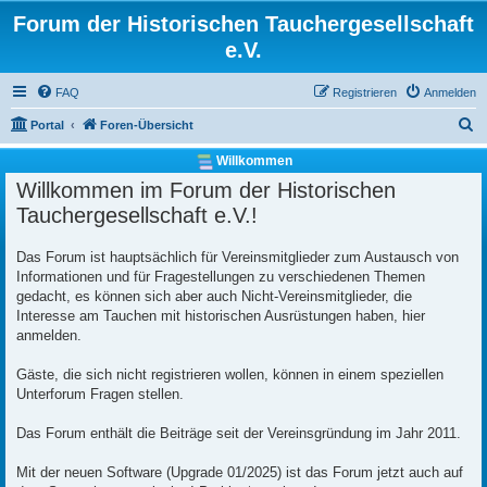
Forum der Historischen Tauchergesellschaft
e.V.
FAQ
Registrieren
Anmelden
S
Portal
Foren-Übersicht
u
Willkommen
c
Willkommen im Forum der Historischen
h
Tauchergesellschaft e.V.!
e
Das Forum ist hauptsächlich für Vereinsmitglieder zum Austausch von
Informationen und für Fragestellungen zu verschiedenen Themen
gedacht, es können sich aber auch Nicht-Vereinsmitglieder, die
Interesse am Tauchen mit historischen Ausrüstungen haben, hier
anmelden.
Gäste, die sich nicht registrieren wollen, können in einem speziellen
Unterforum Fragen stellen.
Das Forum enthält die Beiträge seit der Vereinsgründung im Jahr 2011.
Mit der neuen Software (Upgrade 01/2025) ist das Forum jetzt auch auf