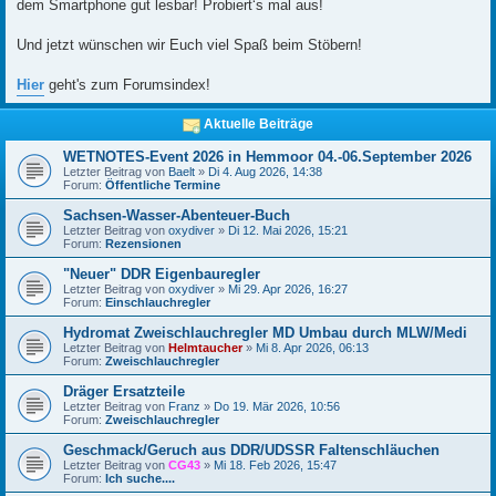
dem Smartphone gut lesbar! Probiert‘s mal aus!
Und jetzt wünschen wir Euch viel Spaß beim Stöbern!
Hier
geht's zum Forumsindex!
Aktuelle Beiträge
WETNOTES-Event 2026 in Hemmoor 04.-06.September 2026
Letzter Beitrag von
Baelt
»
Di 4. Aug 2026, 14:38
Forum:
Öffentliche Termine
Sachsen-Wasser-Abenteuer-Buch
Letzter Beitrag von
oxydiver
»
Di 12. Mai 2026, 15:21
Forum:
Rezensionen
"Neuer" DDR Eigenbauregler
Letzter Beitrag von
oxydiver
»
Mi 29. Apr 2026, 16:27
Forum:
Einschlauchregler
Hydromat Zweischlauchregler MD Umbau durch MLW/Medi
Letzter Beitrag von
Helmtaucher
»
Mi 8. Apr 2026, 06:13
Forum:
Zweischlauchregler
Dräger Ersatzteile
Letzter Beitrag von
Franz
»
Do 19. Mär 2026, 10:56
Forum:
Zweischlauchregler
Geschmack/Geruch aus DDR/UDSSR Faltenschläuchen
Letzter Beitrag von
CG43
»
Mi 18. Feb 2026, 15:47
Forum:
Ich suche....