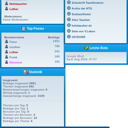
Zeitschrift Tauchhistorie
Helmtaucher
Archiv der HTG
Lothar
Scubacollector
Moderatoren
Keine Moderatoren
Altes Tauchen
helmtaucher.de
Top Poster
Seite von V.Lekies
Benutzername
Beiträge
OXYDIVER
1401
Franz
790
oxydiver
Letzte Bots
342
Lothar
Google [Bot]
166
Frank
Sa 8. Aug 2026, 07:57
160
Monomat
Statistik
Insgesamt
Beiträge insgesamt
3961
Themen insgesamt
692
Bekanntmachungen insgesamt:
6
Wichtig insgesamt:
1
Dateianhänge insgesamt:
3105
Themen pro Tag:
0
Beiträge pro Tag:
1
Benutzer pro Tag:
0
Themen pro Benutzer:
4
Beiträge pro Benutzer:
24
Beiträge pro Thema:
6