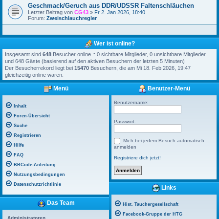
Geschmack/Geruch aus DDR/UDSSR Faltenschläuchen
Letzter Beitrag von
CG43
»
Fr 2. Jan 2026, 18:40
Forum:
Zweischlauchregler
Wer ist online?
Insgesamt sind
648
Besucher online :: 0 sichtbare Mitglieder, 0 unsichtbare Mitglieder
und 648 Gäste (basierend auf den aktiven Besuchern der letzten 5 Minuten)
Der Besucherrekord liegt bei
15470
Besuchern, die am Mi 18. Feb 2026, 19:47
gleichzeitig online waren.
Menü
Benutzer-Menü
Benutzername:
Inhalt
Foren-Übersicht
Passwort:
Suche
Registrieren
Mich bei jedem Besuch automatisch
Hilfe
anmelden
FAQ
Registriere dich jetzt!
BBCode-Anleitung
Nutzungsbedingungen
Datenschutzrichtlinie
Links
Das Team
Hist. Tauchergesellschaft
Facebook-Gruppe der HTG
Administratoren