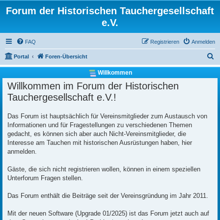
Forum der Historischen Tauchergesellschaft
e.V.
FAQ
Registrieren
Anmelden
S
Portal
Foren-Übersicht
u
Willkommen
c
Willkommen im Forum der Historischen
h
Tauchergesellschaft e.V.!
e
Das Forum ist hauptsächlich für Vereinsmitglieder zum Austausch von
Informationen und für Fragestellungen zu verschiedenen Themen
gedacht, es können sich aber auch Nicht-Vereinsmitglieder, die
Interesse am Tauchen mit historischen Ausrüstungen haben, hier
anmelden.
Gäste, die sich nicht registrieren wollen, können in einem speziellen
Unterforum Fragen stellen.
Das Forum enthält die Beiträge seit der Vereinsgründung im Jahr 2011.
Mit der neuen Software (Upgrade 01/2025) ist das Forum jetzt auch auf