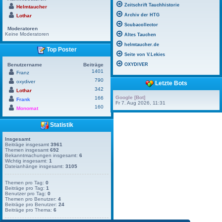
Zeitschrift Tauchhistorie
Helmtaucher
Archiv der HTG
Lothar
Scubacollector
Moderatoren
Keine Moderatoren
Altes Tauchen
helmtaucher.de
Top Poster
Seite von V.Lekies
Benutzername
Beiträge
OXYDIVER
1401
Franz
790
oxydiver
Letzte Bots
342
Lothar
Google [Bot]
166
Frank
Fr 7. Aug 2026, 11:31
160
Monomat
Statistik
Insgesamt
Beiträge insgesamt
3961
Themen insgesamt
692
Bekanntmachungen insgesamt:
6
Wichtig insgesamt:
1
Dateianhänge insgesamt:
3105
Themen pro Tag:
0
Beiträge pro Tag:
1
Benutzer pro Tag:
0
Themen pro Benutzer:
4
Beiträge pro Benutzer:
24
Beiträge pro Thema:
6