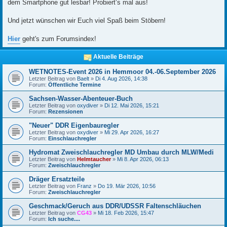
dem Smartphone gut lesbar! Probiert‘s mal aus!
Und jetzt wünschen wir Euch viel Spaß beim Stöbern!
Hier
geht's zum Forumsindex!
Aktuelle Beiträge
WETNOTES-Event 2026 in Hemmoor 04.-06.September 2026
Letzter Beitrag von
Baelt
»
Di 4. Aug 2026, 14:38
Forum:
Öffentliche Termine
Sachsen-Wasser-Abenteuer-Buch
Letzter Beitrag von
oxydiver
»
Di 12. Mai 2026, 15:21
Forum:
Rezensionen
"Neuer" DDR Eigenbauregler
Letzter Beitrag von
oxydiver
»
Mi 29. Apr 2026, 16:27
Forum:
Einschlauchregler
Hydromat Zweischlauchregler MD Umbau durch MLW/Medi
Letzter Beitrag von
Helmtaucher
»
Mi 8. Apr 2026, 06:13
Forum:
Zweischlauchregler
Dräger Ersatzteile
Letzter Beitrag von
Franz
»
Do 19. Mär 2026, 10:56
Forum:
Zweischlauchregler
Geschmack/Geruch aus DDR/UDSSR Faltenschläuchen
Letzter Beitrag von
CG43
»
Mi 18. Feb 2026, 15:47
Forum:
Ich suche....