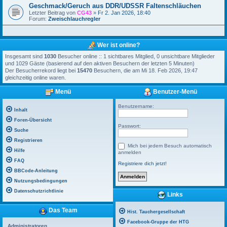
Geschmack/Geruch aus DDR/UDSSR Faltenschläuchen
Letzter Beitrag von
CG43
»
Fr 2. Jan 2026, 18:40
Forum:
Zweischlauchregler
Wer ist online?
Insgesamt sind
1030
Besucher online :: 1 sichtbares Mitglied, 0 unsichtbare Mitglieder
und 1029 Gäste (basierend auf den aktiven Besuchern der letzten 5 Minuten)
Der Besucherrekord liegt bei
15470
Besuchern, die am Mi 18. Feb 2026, 19:47
gleichzeitig online waren.
Menü
Benutzer-Menü
Benutzername:
Inhalt
Foren-Übersicht
Passwort:
Suche
Registrieren
Mich bei jedem Besuch automatisch
Hilfe
anmelden
FAQ
Registriere dich jetzt!
BBCode-Anleitung
Nutzungsbedingungen
Datenschutzrichtlinie
Links
Das Team
Hist. Tauchergesellschaft
Facebook-Gruppe der HTG
Administratoren