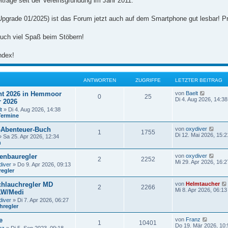
iträge seit der Vereinsgründung im Jahr 2011.
Upgrade 01/2025) ist das Forum jetzt auch auf dem Smartphone gut lesbar! Pr
uch viel Spaß beim Stöbern!
ndex!
ANTWORTEN
ZUGRIFFE
LETZTER BEITRAG
N
t 2026 in Hemmoor
von
Baelt
0
25
e
Di 4. Aug 2026, 14:38
r 2026
u
t
» Di 4. Aug 2026, 14:38
e
Termine
s
t
N
-Abenteuer-Buch
von
oxydiver
e
1
1755
e
Di 12. Mai 2026, 15:2
r
 Sa 25. Apr 2026, 12:34
u
B
n
e
e
s
i
N
enbauregler
von
oxydiver
2
2252
t
t
e
Mi 29. Apr 2026, 16:2
diver
» Do 9. Apr 2026, 09:13
e
r
u
regler
r
a
e
B
g
s
e
hlauchregler MD
von
Helmtaucher
t
2
2266
i
Mi 8. Apr 2026, 06:13
LW/Medi
e
t
r
diver
» Di 7. Apr 2026, 06:27
r
B
hregler
a
e
g
i
N
e
von
Franz
1
10401
t
e
Do 19. Mär 2026, 10: