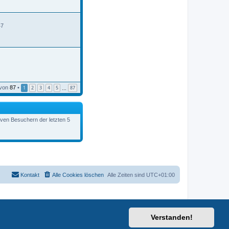
B
e
i
t
47
r
a
g
von
87
•
1
2
3
4
5
87
…
tiven Besuchern der letzten 5
Kontakt
Alle Cookies löschen
Alle Zeiten sind
UTC+01:00
Verstanden!