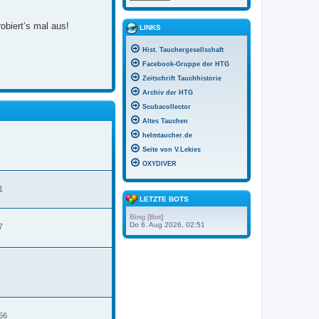
obiert‘s mal aus!
LINKS
Hist. Tauchergesellschaft
Facebook-Gruppe der HTG
Zeitschrift Tauchhistorie
Archiv der HTG
Scubacollector
Altes Tauchen
helmtaucher.de
Seite von V.Lekies
OXYDIVER
1
LETZTE BOTS
Bing [Bot]
Do 6. Aug 2026, 02:51
7
N
e
u
e
s
t
e
56
r