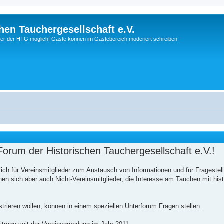
hen Tauchergesellschaft e.V.
ieder der HTG möglich! Gäste können im Gästebereich moderiert schreiben.
orum der Historischen Tauchergesellschaft e.V.!
ich für Vereinsmitglieder zum Austausch von Informationen und für Frageste
n sich aber auch Nicht-Vereinsmitglieder, die Interesse am Tauchen mit his
istrieren wollen, können in einem speziellen Unterforum Fragen stellen.