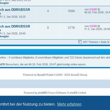
nz
» Di 5. Sep 2023, 09:18
r
u
hregler
a
e
g
s
N
uch aus DDR/UDSSR
von
CG43
t
4
3566
e
Mi 18. Feb 2026, 15:
n
e
u
r
Fr 2. Jan 2026, 18:25
e
B
s
e
t
i
N
uch aus DDR/UDSSR
von
CG43
e
0
2776
t
e
Fr 2. Jan 2026, 18:40
n
r
r
u
B
Fr 2. Jan 2026, 18:40
a
e
e
hregler
g
s
i
t
t
607 Themen • Seite
1
e
r
r
a
B
g
e
i
line :: 0 sichtbare Mitglieder, 0 unsichtbare Mitglieder und 722 Gäste (basierend auf den ak
t
r
a
5470
Besuchern, die am Mi 18. Feb 2026, 19:47 gleichzeitig online waren.
g
Powered by
Board3 Portal
© 2009 - 2023 Board3 Group
Powered by
phpBB
® Forum Software © phpBB Limited
Deutsche Übersetzung durch
phpBB.de
Datenschutz
|
Nutzungsbedingungen
mfort bei der Nutzung zu bieten.
Mehr erfahren