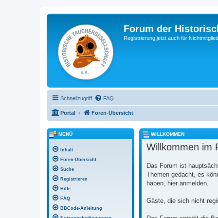
Forum der Historisc
Registrierung jetzt auch für Nichtmitgl
Schnellzugriff
FAQ
Portal
Foren-Übersicht
MENÜ
WILLKOMMEN
Willkommen im F
Inhalt
Foren-Übersicht
Das Forum ist hauptsächl
Suche
Themen gedacht, es könne
Registrieren
haben, hier anmelden.
Hilfe
FAQ
Gäste, die sich nicht reg
BBCode-Anleitung