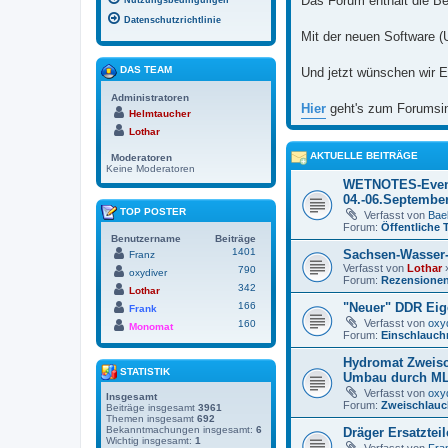
Das Forum enthält die Be
Nutzungsbedingungen
Datenschutzrichtlinie
Mit der neuen Software (
DAS TEAM
Und jetzt wünschen wir E
Administratoren
Hier
geht's zum Forumsi
Helmtaucher
Lothar
AKTUELLE BEITRÄGE
Moderatoren
Keine Moderatoren
WETNOTES-Even
04.-06.Septembe
TOP POSTER
Verfasst von
Bael
Forum:
Öffentliche 
Benutzername
Beiträge
1401
Sachsen-Wasser
Franz
Verfasst von
Lothar
»
790
oxydiver
Forum:
Rezensione
342
Lothar
166
"Neuer" DDR Eig
Frank
Verfasst von
oxy
160
Monomat
Forum:
Einschlauch
Hydromat Zweisc
STATISTIK
Umbau durch M
Verfasst von
oxy
Insgesamt
Forum:
Zweischlauc
Beiträge insgesamt
3961
Themen insgesamt
692
Bekanntmachungen insgesamt:
6
Dräger Ersatzteil
Wichtig insgesamt:
1