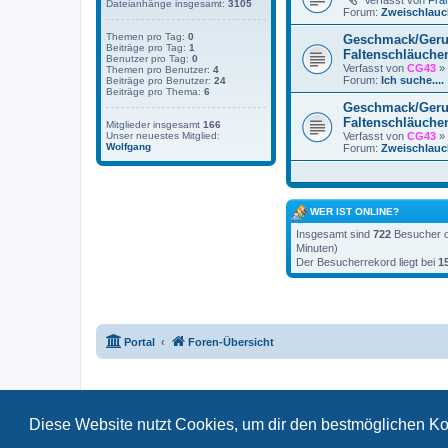
Verfasst von
Fra
Dateianhänge insgesamt:
3105
Forum:
Zweischlauc
Themen pro Tag:
0
Geschmack/Ger
Beiträge pro Tag:
1
Faltenschläuche
Benutzer pro Tag:
0
Verfasst von
CG43
» 
Themen pro Benutzer:
4
Forum:
Ich suche....
Beiträge pro Benutzer:
24
Beiträge pro Thema:
6
Geschmack/Ger
Faltenschläuche
Mitglieder insgesamt
166
Verfasst von
CG43
» 
Unser neuestes Mitglied:
Wolfgang
Forum:
Zweischlauc
WER IST ONLINE?
Insgesamt sind
722
Besucher on
Minuten)
Der Besucherrekord liegt bei
1
Portal
Foren-Übersicht
Diese Website nutzt Cookies, um dir den bestmöglichen Ko