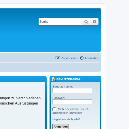
Suche
Erweiterte Suche
Registrieren
Anmelden
BENUTZER-MENÜ
Benutzername:
llungen zu verschiedenen
Passwort:
torischen Ausrüstungen
Mich bei jedem Besuch
automatisch anmelden
Registriere dich jetzt!