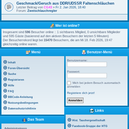
Geschmack/Geruch aus DDR/UDSSR Faltenschläuchen
Letzter Beitrag von
CG43
»
Fr 2. Jan 2026, 18:40
Forum:
Zweischlauchregler
Wer ist online?
Insgesamt sind
596
Besucher online :: 1 sichtbares Mitglied, 0 unsichtbare Mitglieder
und 595 Gäste (basierend auf den aktiven Besuchern der letzten 5 Minuten)
Der Besucherrekord liegt bei
15470
Besuchern, die am Mi 18. Feb 2026, 19:47
gleichzeitig online waren.
Menü
Benutzer-Menü
Benutzername:
Inhalt
Foren-Übersicht
Passwort:
Suche
Registrieren
Mich bei jedem Besuch automatisch
Hilfe
anmelden
FAQ
Registriere dich jetzt!
BBCode-Anleitung
Nutzungsbedingungen
Datenschutzrichtlinie
Links
Das Team
Hist. Tauchergesellschaft
Facebook-Gruppe der HTG
Administratoren