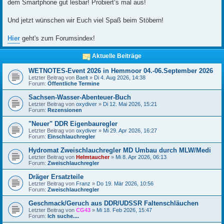
dem Smartphone gut lesbar! Probiert‘s mal aus!
Und jetzt wünschen wir Euch viel Spaß beim Stöbern!
Hier
geht's zum Forumsindex!
Aktuelle Beiträge
WETNOTES-Event 2026 in Hemmoor 04.-06.September 2026
Letzter Beitrag von
Baelt
»
Di 4. Aug 2026, 14:38
Forum:
Öffentliche Termine
Sachsen-Wasser-Abenteuer-Buch
Letzter Beitrag von
oxydiver
»
Di 12. Mai 2026, 15:21
Forum:
Rezensionen
"Neuer" DDR Eigenbauregler
Letzter Beitrag von
oxydiver
»
Mi 29. Apr 2026, 16:27
Forum:
Einschlauchregler
Hydromat Zweischlauchregler MD Umbau durch MLW/Medi
Letzter Beitrag von
Helmtaucher
»
Mi 8. Apr 2026, 06:13
Forum:
Zweischlauchregler
Dräger Ersatzteile
Letzter Beitrag von
Franz
»
Do 19. Mär 2026, 10:56
Forum:
Zweischlauchregler
Geschmack/Geruch aus DDR/UDSSR Faltenschläuchen
Letzter Beitrag von
CG43
»
Mi 18. Feb 2026, 15:47
Forum:
Ich suche....