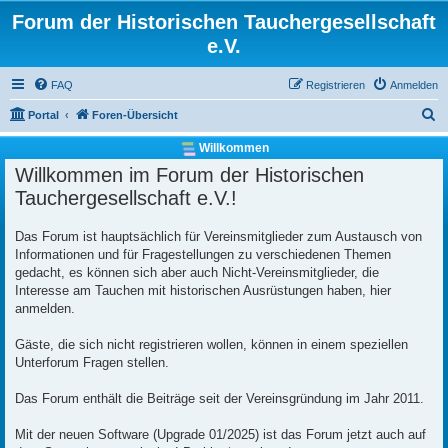
Forum der Historischen Tauchergesellschaft
e.V.
FAQ
Registrieren
Anmelden
S
Portal
Foren-Übersicht
u
Willkommen
c
Willkommen im Forum der Historischen
h
Tauchergesellschaft e.V.!
e
Das Forum ist hauptsächlich für Vereinsmitglieder zum Austausch von
Informationen und für Fragestellungen zu verschiedenen Themen
gedacht, es können sich aber auch Nicht-Vereinsmitglieder, die
Interesse am Tauchen mit historischen Ausrüstungen haben, hier
anmelden.
Gäste, die sich nicht registrieren wollen, können in einem speziellen
Unterforum Fragen stellen.
Das Forum enthält die Beiträge seit der Vereinsgründung im Jahr 2011.
Mit der neuen Software (Upgrade 01/2025) ist das Forum jetzt auch auf