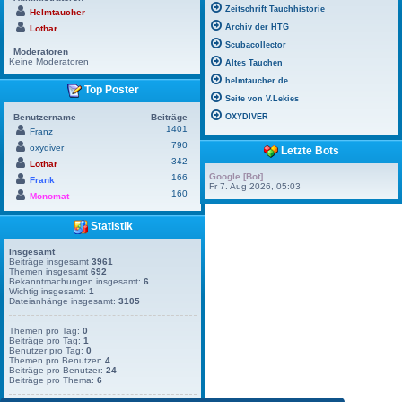
Zeitschrift Tauchhistorie
Helmtaucher
Archiv der HTG
Lothar
Scubacollector
Moderatoren
Keine Moderatoren
Altes Tauchen
helmtaucher.de
Top Poster
Seite von V.Lekies
Benutzername
Beiträge
OXYDIVER
1401
Franz
790
oxydiver
Letzte Bots
342
Lothar
Google [Bot]
166
Frank
Fr 7. Aug 2026, 05:03
160
Monomat
Statistik
Insgesamt
Beiträge insgesamt
3961
Themen insgesamt
692
Bekanntmachungen insgesamt:
6
Wichtig insgesamt:
1
Dateianhänge insgesamt:
3105
Themen pro Tag:
0
Beiträge pro Tag:
1
Benutzer pro Tag:
0
Themen pro Benutzer:
4
Beiträge pro Benutzer:
24
Beiträge pro Thema:
6