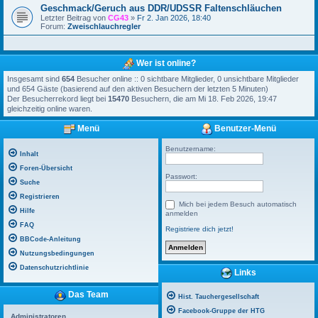
Geschmack/Geruch aus DDR/UDSSR Faltenschläuchen
Letzter Beitrag von
CG43
»
Fr 2. Jan 2026, 18:40
Forum:
Zweischlauchregler
Wer ist online?
Insgesamt sind
654
Besucher online :: 0 sichtbare Mitglieder, 0 unsichtbare Mitglieder
und 654 Gäste (basierend auf den aktiven Besuchern der letzten 5 Minuten)
Der Besucherrekord liegt bei
15470
Besuchern, die am Mi 18. Feb 2026, 19:47
gleichzeitig online waren.
Menü
Benutzer-Menü
Benutzername:
Inhalt
Foren-Übersicht
Passwort:
Suche
Registrieren
Mich bei jedem Besuch automatisch
Hilfe
anmelden
FAQ
Registriere dich jetzt!
BBCode-Anleitung
Nutzungsbedingungen
Datenschutzrichtlinie
Links
Das Team
Hist. Tauchergesellschaft
Facebook-Gruppe der HTG
Administratoren