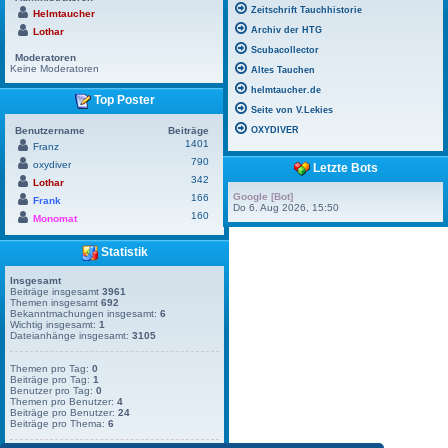
Zeitschrift Tauchhistorie
Helmtaucher
Archiv der HTG
Lothar
Scubacollector
Moderatoren
Keine Moderatoren
Altes Tauchen
helmtaucher.de
Top Poster
Seite von V.Lekies
Benutzername
Beiträge
OXYDIVER
1401
Franz
790
oxydiver
Letzte Bots
342
Lothar
Google [Bot]
166
Frank
Do 6. Aug 2026, 15:50
160
Monomat
Statistik
Insgesamt
Beiträge insgesamt
3961
Themen insgesamt
692
Bekanntmachungen insgesamt:
6
Wichtig insgesamt:
1
Dateianhänge insgesamt:
3105
Themen pro Tag:
0
Beiträge pro Tag:
1
Benutzer pro Tag:
0
Themen pro Benutzer:
4
Beiträge pro Benutzer:
24
Beiträge pro Thema:
6