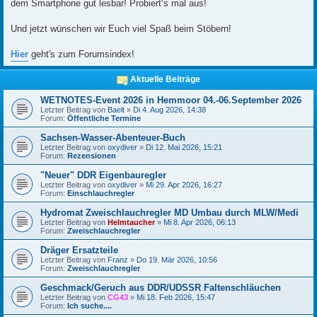
dem Smartphone gut lesbar! Probiert‘s mal aus!
Und jetzt wünschen wir Euch viel Spaß beim Stöbern!
Hier
geht's zum Forumsindex!
Aktuelle Beiträge
WETNOTES-Event 2026 in Hemmoor 04.-06.September 2026
Letzter Beitrag von
Baelt
»
Di 4. Aug 2026, 14:38
Forum:
Öffentliche Termine
Sachsen-Wasser-Abenteuer-Buch
Letzter Beitrag von
oxydiver
»
Di 12. Mai 2026, 15:21
Forum:
Rezensionen
"Neuer" DDR Eigenbauregler
Letzter Beitrag von
oxydiver
»
Mi 29. Apr 2026, 16:27
Forum:
Einschlauchregler
Hydromat Zweischlauchregler MD Umbau durch MLW/Medi
Letzter Beitrag von
Helmtaucher
»
Mi 8. Apr 2026, 06:13
Forum:
Zweischlauchregler
Dräger Ersatzteile
Letzter Beitrag von
Franz
»
Do 19. Mär 2026, 10:56
Forum:
Zweischlauchregler
Geschmack/Geruch aus DDR/UDSSR Faltenschläuchen
Letzter Beitrag von
CG43
»
Mi 18. Feb 2026, 15:47
Forum:
Ich suche....