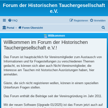
Forum der Historischen Tauchergesellschaft
e.V.
FAQ
Registrieren
Anmelden
S
Portal
Foren-Übersicht
u
Willkommen
c
Willkommen im Forum der Historischen
h
Tauchergesellschaft e.V.!
e
Das Forum ist hauptsächlich für Vereinsmitglieder zum Austausch von
Informationen und für Fragestellungen zu verschiedenen Themen
gedacht, es können sich aber auch Nicht-Vereinsmitglieder, die
Interesse am Tauchen mit historischen Ausrüstungen haben, hier
anmelden.
Gäste, die sich nicht registrieren wollen, können in einem speziellen
Unterforum Fragen stellen.
Das Forum enthält die Beiträge seit der Vereinsgründung im Jahr 2011.
Mit der neuen Software (Upgrade 01/2025) ist das Forum jetzt auch auf