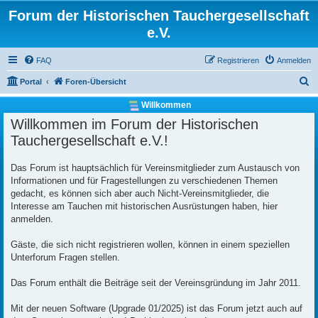
Forum der Historischen Tauchergesellschaft
e.V.
FAQ
Registrieren
Anmelden
S
Portal
Foren-Übersicht
u
Willkommen
c
Willkommen im Forum der Historischen
h
Tauchergesellschaft e.V.!
e
Das Forum ist hauptsächlich für Vereinsmitglieder zum Austausch von
Informationen und für Fragestellungen zu verschiedenen Themen
gedacht, es können sich aber auch Nicht-Vereinsmitglieder, die
Interesse am Tauchen mit historischen Ausrüstungen haben, hier
anmelden.
Gäste, die sich nicht registrieren wollen, können in einem speziellen
Unterforum Fragen stellen.
Das Forum enthält die Beiträge seit der Vereinsgründung im Jahr 2011.
Mit der neuen Software (Upgrade 01/2025) ist das Forum jetzt auch auf