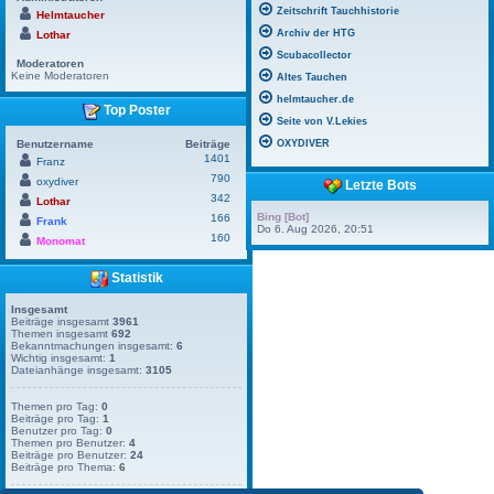
Zeitschrift Tauchhistorie
Helmtaucher
Archiv der HTG
Lothar
Scubacollector
Moderatoren
Keine Moderatoren
Altes Tauchen
helmtaucher.de
Top Poster
Seite von V.Lekies
Benutzername
Beiträge
OXYDIVER
1401
Franz
790
oxydiver
Letzte Bots
342
Lothar
Bing [Bot]
166
Frank
Do 6. Aug 2026, 20:51
160
Monomat
Statistik
Insgesamt
Beiträge insgesamt
3961
Themen insgesamt
692
Bekanntmachungen insgesamt:
6
Wichtig insgesamt:
1
Dateianhänge insgesamt:
3105
Themen pro Tag:
0
Beiträge pro Tag:
1
Benutzer pro Tag:
0
Themen pro Benutzer:
4
Beiträge pro Benutzer:
24
Beiträge pro Thema:
6