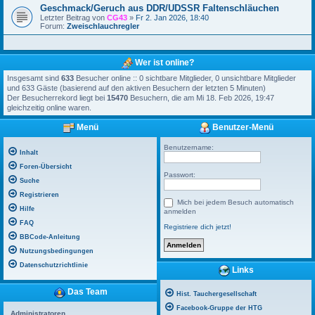
Geschmack/Geruch aus DDR/UDSSR Faltenschläuchen
Letzter Beitrag von
CG43
»
Fr 2. Jan 2026, 18:40
Forum:
Zweischlauchregler
Wer ist online?
Insgesamt sind
633
Besucher online :: 0 sichtbare Mitglieder, 0 unsichtbare Mitglieder
und 633 Gäste (basierend auf den aktiven Besuchern der letzten 5 Minuten)
Der Besucherrekord liegt bei
15470
Besuchern, die am Mi 18. Feb 2026, 19:47
gleichzeitig online waren.
Menü
Benutzer-Menü
Benutzername:
Inhalt
Foren-Übersicht
Passwort:
Suche
Registrieren
Mich bei jedem Besuch automatisch
Hilfe
anmelden
FAQ
Registriere dich jetzt!
BBCode-Anleitung
Nutzungsbedingungen
Datenschutzrichtlinie
Links
Das Team
Hist. Tauchergesellschaft
Facebook-Gruppe der HTG
Administratoren