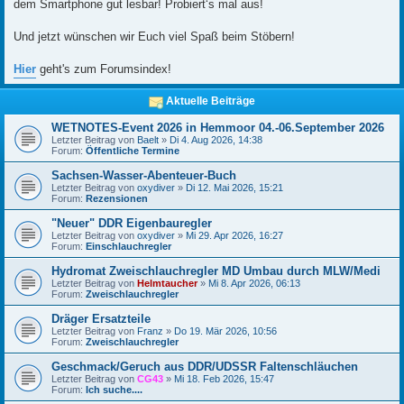
dem Smartphone gut lesbar! Probiert‘s mal aus!
Und jetzt wünschen wir Euch viel Spaß beim Stöbern!
Hier
geht's zum Forumsindex!
Aktuelle Beiträge
WETNOTES-Event 2026 in Hemmoor 04.-06.September 2026
Letzter Beitrag von
Baelt
»
Di 4. Aug 2026, 14:38
Forum:
Öffentliche Termine
Sachsen-Wasser-Abenteuer-Buch
Letzter Beitrag von
oxydiver
»
Di 12. Mai 2026, 15:21
Forum:
Rezensionen
"Neuer" DDR Eigenbauregler
Letzter Beitrag von
oxydiver
»
Mi 29. Apr 2026, 16:27
Forum:
Einschlauchregler
Hydromat Zweischlauchregler MD Umbau durch MLW/Medi
Letzter Beitrag von
Helmtaucher
»
Mi 8. Apr 2026, 06:13
Forum:
Zweischlauchregler
Dräger Ersatzteile
Letzter Beitrag von
Franz
»
Do 19. Mär 2026, 10:56
Forum:
Zweischlauchregler
Geschmack/Geruch aus DDR/UDSSR Faltenschläuchen
Letzter Beitrag von
CG43
»
Mi 18. Feb 2026, 15:47
Forum:
Ich suche....