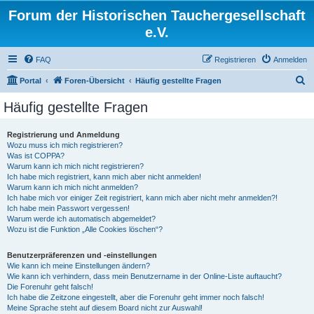
Forum der Historischen Tauchergesellschaft
e.V.
FAQ
Registrieren
Anmelden
S
Portal
Foren-Übersicht
Häufig gestellte Fragen
u
Häufig gestellte Fragen
c
h
Registrierung und Anmeldung
Wozu muss ich mich registrieren?
e
Was ist COPPA?
Warum kann ich mich nicht registrieren?
Ich habe mich registriert, kann mich aber nicht anmelden!
Warum kann ich mich nicht anmelden?
Ich habe mich vor einiger Zeit registriert, kann mich aber nicht mehr anmelden?!
Ich habe mein Passwort vergessen!
Warum werde ich automatisch abgemeldet?
Wozu ist die Funktion „Alle Cookies löschen“?
Benutzerpräferenzen und -einstellungen
Wie kann ich meine Einstellungen ändern?
Wie kann ich verhindern, dass mein Benutzername in der Online-Liste auftaucht?
Die Forenuhr geht falsch!
Ich habe die Zeitzone eingestellt, aber die Forenuhr geht immer noch falsch!
Meine Sprache steht auf diesem Board nicht zur Auswahl!