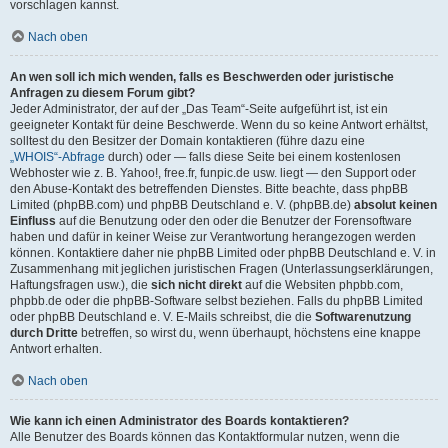
vorschlagen kannst.
Nach oben
An wen soll ich mich wenden, falls es Beschwerden oder juristische
Anfragen zu diesem Forum gibt?
Jeder Administrator, der auf der „Das Team“-Seite aufgeführt ist, ist ein
geeigneter Kontakt für deine Beschwerde. Wenn du so keine Antwort erhältst,
solltest du den Besitzer der Domain kontaktieren (führe dazu eine
„WHOIS“-Abfrage
durch) oder — falls diese Seite bei einem kostenlosen
Webhoster wie z. B. Yahoo!, free.fr, funpic.de usw. liegt — den Support oder
den Abuse-Kontakt des betreffenden Dienstes. Bitte beachte, dass phpBB
Limited (phpBB.com) und phpBB Deutschland e. V. (phpBB.de)
absolut keinen
Einfluss
auf die Benutzung oder den oder die Benutzer der Forensoftware
haben und dafür in keiner Weise zur Verantwortung herangezogen werden
können. Kontaktiere daher nie phpBB Limited oder phpBB Deutschland e. V. in
Zusammenhang mit jeglichen juristischen Fragen (Unterlassungserklärungen,
Haftungsfragen usw.), die
sich nicht direkt
auf die Websiten phpbb.com,
phpbb.de oder die phpBB-Software selbst beziehen. Falls du phpBB Limited
oder phpBB Deutschland e. V. E-Mails schreibst, die die
Softwarenutzung
durch Dritte
betreffen, so wirst du, wenn überhaupt, höchstens eine knappe
Antwort erhalten.
Nach oben
Wie kann ich einen Administrator des Boards kontaktieren?
Alle Benutzer des Boards können das Kontaktformular nutzen, wenn die