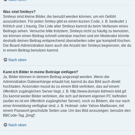
Was sind Smileys?
Smileys sind kleine Bilder, die benutzt werden können, um ein Gefühl
auszudrücken. Für jeden Smiley gibt es einen kurzen Code, z. B. bedeutet :)
fröhlich und :( traurig. Die Liste aller Smileys kannst du beim Verfassen eines
Beitrags sehen. Versuche bitte trotzdem, Smileys nicht zu häufig zu benutzen,
sie können einen Beitrag schnell unlesbar machen und ein Moderator könnte
deshalb deinen Beitrag entsprechend überarbeiten oder gar komplett löschen.
Die Board-Administration kann auch die Anzahl der Smileys begrenzen, die du
in einem Beitrag benutzen kannst.
Nach oben
Kann ich Bilder in meine Beiträge einfügen?
Ja, Bilder können in deinem Beitrag angezeigt werden. Wenn die
Administration Dateianhänge erlaubt hat, kannst du das Bild auch direkt
hochladen. Ansonsten musst du zu einem Bild verlinken, das auf einem
öffentlich zugänglichen Server liegt, z. B. http://www.domain.tld/mein-bild.gif.
Du kannst weder Bilder verlinken, die sich auf deinem eigenen PC befinden
(außer es ist ein öffentlich zugänglicher Server), noch zu Bildern, die nur nach
einer Anmeldung verfügbar sind, z. B. Hotmail- oder Yahoo-Mailboxen, mit
einem Passwort geschützte Seiten usw. Um das Bild anzuzeigen, benutze den
BBCode-Tag „[img]“.
Nach oben