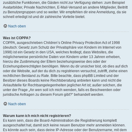
zusätzliche Funktionen, die Gästen nicht zur Verfügung stehen: zum Beispiel
Avatarbilder, Private Nachrichten, E-Mail-Versand an andere Mitglieder, Beitritt
zu Benutzergruppen und so weiter. Wir empfehlen dir eine Anmeldung, da sie
schnell erledigt ist und dir zahlreiche Vorteile bietet.
Nach oben
Was ist COPPA?
COPPA, ausgeschrieben Children’s Online Privacy Protection Act of 1998
(deutsch: Gesetz zum Schutz der Privatsphäre von Kindern im Internet von
1998) ist ein Gesetz in den USA, welches festlegt, dass Websites, die
möglicherweise persönliche Daten von Kindern unter 13 Jahren erheben,
hierzu die Zustimmung der Eltern beziehungsweise des oder der
Erziehungsberechtigten benötigen. Wenn du dir unsicher bist, ob dies auf dich
oder die Website, auf der du dich zu registrieren versuchst, zutrifft, ziehe einen
rechtlichen Beistand zu Rate. Bitte beachte, dass phpBB Limited und der
Besitzer dieses Boards keine Rechtsberatung anbieten kann und nicht die
Anlaufstelle für Rechtsangelegenheiten jeglicher Art ist; außer solchen, die
unter der Frage „An wen soll ich mich wenden, falls es Beschwerden oder
juristische Anfragen zu diesem Forum gibt?“ behandelt werden.
Nach oben
Warum kann ich mich nicht registrieren?
Es kann sein, dass die Board-Administration die Registrierung komplett
ausgeschaltet hat, damit sich keine neuen Benutzer mehr anmelden können.
Es könnte auch sein, dass deine IP-Adresse oder der Benutzername, mit dem