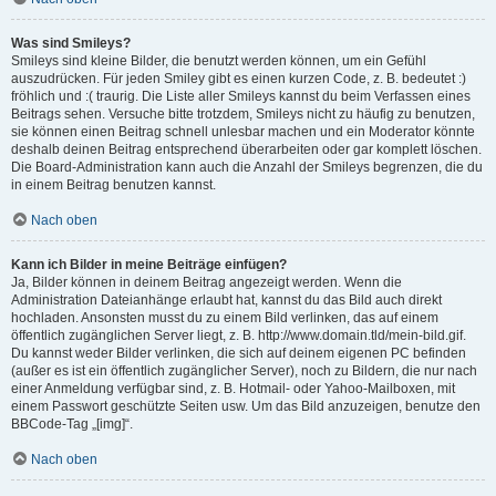
Was sind Smileys?
Smileys sind kleine Bilder, die benutzt werden können, um ein Gefühl
auszudrücken. Für jeden Smiley gibt es einen kurzen Code, z. B. bedeutet :)
fröhlich und :( traurig. Die Liste aller Smileys kannst du beim Verfassen eines
Beitrags sehen. Versuche bitte trotzdem, Smileys nicht zu häufig zu benutzen,
sie können einen Beitrag schnell unlesbar machen und ein Moderator könnte
deshalb deinen Beitrag entsprechend überarbeiten oder gar komplett löschen.
Die Board-Administration kann auch die Anzahl der Smileys begrenzen, die du
in einem Beitrag benutzen kannst.
Nach oben
Kann ich Bilder in meine Beiträge einfügen?
Ja, Bilder können in deinem Beitrag angezeigt werden. Wenn die
Administration Dateianhänge erlaubt hat, kannst du das Bild auch direkt
hochladen. Ansonsten musst du zu einem Bild verlinken, das auf einem
öffentlich zugänglichen Server liegt, z. B. http://www.domain.tld/mein-bild.gif.
Du kannst weder Bilder verlinken, die sich auf deinem eigenen PC befinden
(außer es ist ein öffentlich zugänglicher Server), noch zu Bildern, die nur nach
einer Anmeldung verfügbar sind, z. B. Hotmail- oder Yahoo-Mailboxen, mit
einem Passwort geschützte Seiten usw. Um das Bild anzuzeigen, benutze den
BBCode-Tag „[img]“.
Nach oben