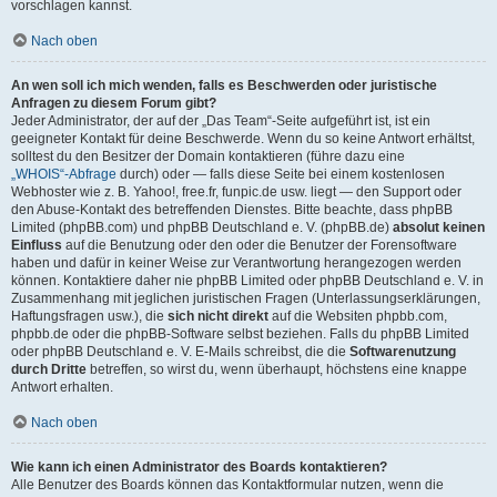
vorschlagen kannst.
Nach oben
An wen soll ich mich wenden, falls es Beschwerden oder juristische
Anfragen zu diesem Forum gibt?
Jeder Administrator, der auf der „Das Team“-Seite aufgeführt ist, ist ein
geeigneter Kontakt für deine Beschwerde. Wenn du so keine Antwort erhältst,
solltest du den Besitzer der Domain kontaktieren (führe dazu eine
„WHOIS“-Abfrage
durch) oder — falls diese Seite bei einem kostenlosen
Webhoster wie z. B. Yahoo!, free.fr, funpic.de usw. liegt — den Support oder
den Abuse-Kontakt des betreffenden Dienstes. Bitte beachte, dass phpBB
Limited (phpBB.com) und phpBB Deutschland e. V. (phpBB.de)
absolut keinen
Einfluss
auf die Benutzung oder den oder die Benutzer der Forensoftware
haben und dafür in keiner Weise zur Verantwortung herangezogen werden
können. Kontaktiere daher nie phpBB Limited oder phpBB Deutschland e. V. in
Zusammenhang mit jeglichen juristischen Fragen (Unterlassungserklärungen,
Haftungsfragen usw.), die
sich nicht direkt
auf die Websiten phpbb.com,
phpbb.de oder die phpBB-Software selbst beziehen. Falls du phpBB Limited
oder phpBB Deutschland e. V. E-Mails schreibst, die die
Softwarenutzung
durch Dritte
betreffen, so wirst du, wenn überhaupt, höchstens eine knappe
Antwort erhalten.
Nach oben
Wie kann ich einen Administrator des Boards kontaktieren?
Alle Benutzer des Boards können das Kontaktformular nutzen, wenn die