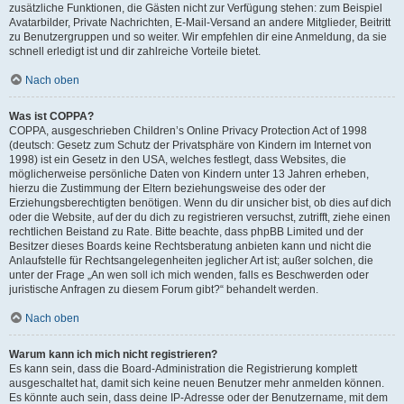
zusätzliche Funktionen, die Gästen nicht zur Verfügung stehen: zum Beispiel
Avatarbilder, Private Nachrichten, E-Mail-Versand an andere Mitglieder, Beitritt
zu Benutzergruppen und so weiter. Wir empfehlen dir eine Anmeldung, da sie
schnell erledigt ist und dir zahlreiche Vorteile bietet.
Nach oben
Was ist COPPA?
COPPA, ausgeschrieben Children’s Online Privacy Protection Act of 1998
(deutsch: Gesetz zum Schutz der Privatsphäre von Kindern im Internet von
1998) ist ein Gesetz in den USA, welches festlegt, dass Websites, die
möglicherweise persönliche Daten von Kindern unter 13 Jahren erheben,
hierzu die Zustimmung der Eltern beziehungsweise des oder der
Erziehungsberechtigten benötigen. Wenn du dir unsicher bist, ob dies auf dich
oder die Website, auf der du dich zu registrieren versuchst, zutrifft, ziehe einen
rechtlichen Beistand zu Rate. Bitte beachte, dass phpBB Limited und der
Besitzer dieses Boards keine Rechtsberatung anbieten kann und nicht die
Anlaufstelle für Rechtsangelegenheiten jeglicher Art ist; außer solchen, die
unter der Frage „An wen soll ich mich wenden, falls es Beschwerden oder
juristische Anfragen zu diesem Forum gibt?“ behandelt werden.
Nach oben
Warum kann ich mich nicht registrieren?
Es kann sein, dass die Board-Administration die Registrierung komplett
ausgeschaltet hat, damit sich keine neuen Benutzer mehr anmelden können.
Es könnte auch sein, dass deine IP-Adresse oder der Benutzername, mit dem