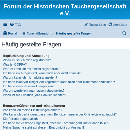
Forum der Historischen Tauchergesellschaft
e.V.
FAQ
Registrieren
Anmelden
S
Portal
Foren-Übersicht
Häufig gestellte Fragen
u
Häufig gestellte Fragen
c
h
Registrierung und Anmeldung
Wozu muss ich mich registrieren?
e
Was ist COPPA?
Warum kann ich mich nicht registrieren?
Ich habe mich registriert, kann mich aber nicht anmelden!
Warum kann ich mich nicht anmelden?
Ich habe mich vor einiger Zeit registriert, kann mich aber nicht mehr anmelden?!
Ich habe mein Passwort vergessen!
Warum werde ich automatisch abgemeldet?
Wozu ist die Funktion „Alle Cookies löschen“?
Benutzerpräferenzen und -einstellungen
Wie kann ich meine Einstellungen ändern?
Wie kann ich verhindern, dass mein Benutzername in der Online-Liste auftaucht?
Die Forenuhr geht falsch!
Ich habe die Zeitzone eingestellt, aber die Forenuhr geht immer noch falsch!
Meine Sprache steht auf diesem Board nicht zur Auswahl!