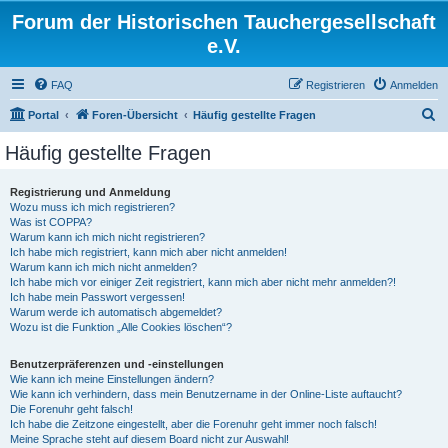
Forum der Historischen Tauchergesellschaft
e.V.
FAQ
Registrieren
Anmelden
S
Portal
Foren-Übersicht
Häufig gestellte Fragen
u
Häufig gestellte Fragen
c
h
Registrierung und Anmeldung
Wozu muss ich mich registrieren?
e
Was ist COPPA?
Warum kann ich mich nicht registrieren?
Ich habe mich registriert, kann mich aber nicht anmelden!
Warum kann ich mich nicht anmelden?
Ich habe mich vor einiger Zeit registriert, kann mich aber nicht mehr anmelden?!
Ich habe mein Passwort vergessen!
Warum werde ich automatisch abgemeldet?
Wozu ist die Funktion „Alle Cookies löschen“?
Benutzerpräferenzen und -einstellungen
Wie kann ich meine Einstellungen ändern?
Wie kann ich verhindern, dass mein Benutzername in der Online-Liste auftaucht?
Die Forenuhr geht falsch!
Ich habe die Zeitzone eingestellt, aber die Forenuhr geht immer noch falsch!
Meine Sprache steht auf diesem Board nicht zur Auswahl!