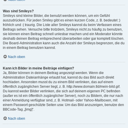
Was sind Smileys?
Smileys sind kleine Bilder, die benutzt werden können, um ein Gefühl
auszudrücken. Für jeden Smiley gibt es einen kurzen Code, z. B. bedeutet :)
fröhlich und :( traurig. Die Liste aller Smileys kannst du beim Verfassen eines
Beitrags sehen. Versuche bitte trotzdem, Smileys nicht zu häufig zu benutzen,
sie können einen Beitrag schnell unlesbar machen und ein Moderator könnte
deshalb deinen Beitrag entsprechend überarbeiten oder gar komplett löschen.
Die Board-Administration kann auch die Anzahl der Smileys begrenzen, die du
in einem Beitrag benutzen kannst.
Nach oben
Kann ich Bilder in meine Beiträge einfügen?
Ja, Bilder können in deinem Beitrag angezeigt werden. Wenn die
Administration Dateianhänge erlaubt hat, kannst du das Bild auch direkt
hochladen. Ansonsten musst du zu einem Bild verlinken, das auf einem
öffentlich zugänglichen Server liegt, z. B. http://www.domain.tld/mein-bild.gif.
Du kannst weder Bilder verlinken, die sich auf deinem eigenen PC befinden
(außer es ist ein öffentlich zugänglicher Server), noch zu Bildern, die nur nach
einer Anmeldung verfügbar sind, z. B. Hotmail- oder Yahoo-Mailboxen, mit
einem Passwort geschützte Seiten usw. Um das Bild anzuzeigen, benutze den
BBCode-Tag „[img]“.
Nach oben