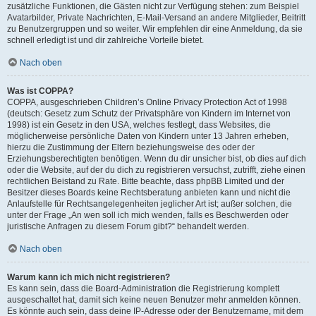
zusätzliche Funktionen, die Gästen nicht zur Verfügung stehen: zum Beispiel
Avatarbilder, Private Nachrichten, E-Mail-Versand an andere Mitglieder, Beitritt
zu Benutzergruppen und so weiter. Wir empfehlen dir eine Anmeldung, da sie
schnell erledigt ist und dir zahlreiche Vorteile bietet.
Nach oben
Was ist COPPA?
COPPA, ausgeschrieben Children’s Online Privacy Protection Act of 1998
(deutsch: Gesetz zum Schutz der Privatsphäre von Kindern im Internet von
1998) ist ein Gesetz in den USA, welches festlegt, dass Websites, die
möglicherweise persönliche Daten von Kindern unter 13 Jahren erheben,
hierzu die Zustimmung der Eltern beziehungsweise des oder der
Erziehungsberechtigten benötigen. Wenn du dir unsicher bist, ob dies auf dich
oder die Website, auf der du dich zu registrieren versuchst, zutrifft, ziehe einen
rechtlichen Beistand zu Rate. Bitte beachte, dass phpBB Limited und der
Besitzer dieses Boards keine Rechtsberatung anbieten kann und nicht die
Anlaufstelle für Rechtsangelegenheiten jeglicher Art ist; außer solchen, die
unter der Frage „An wen soll ich mich wenden, falls es Beschwerden oder
juristische Anfragen zu diesem Forum gibt?“ behandelt werden.
Nach oben
Warum kann ich mich nicht registrieren?
Es kann sein, dass die Board-Administration die Registrierung komplett
ausgeschaltet hat, damit sich keine neuen Benutzer mehr anmelden können.
Es könnte auch sein, dass deine IP-Adresse oder der Benutzername, mit dem