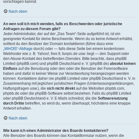
vorschlagen kannst.
Nach oben
An wen soll ich mich wenden, falls es Beschwerden oder juristische
Anfragen zu diesem Forum gibt?
Jeder Administrator, der auf der „Das Team“-Seite aufgeführt ist, ist ein
geeigneter Kontakt für deine Beschwerde. Wenn du so keine Antwort erhältst,
solltest du den Besitzer der Domain kontaktieren (führe dazu eine
„WHOIS“-Abfrage
durch) oder — falls diese Seite bei einem kostenlosen
Webhoster wie z. B. Yahoo!, free.fr, funpic.de usw. liegt — den Support oder
den Abuse-Kontakt des betreffenden Dienstes. Bitte beachte, dass phpBB
Limited (phpBB.com) und phpBB Deutschland e. V. (phpBB.de)
absolut keinen
Einfluss
auf die Benutzung oder den oder die Benutzer der Forensoftware
haben und dafür in keiner Weise zur Verantwortung herangezogen werden
können. Kontaktiere daher nie phpBB Limited oder phpBB Deutschland e. V. in
Zusammenhang mit jeglichen juristischen Fragen (Unterlassungserklärungen,
Haftungsfragen usw.), die
sich nicht direkt
auf die Websiten phpbb.com,
phpbb.de oder die phpBB-Software selbst beziehen. Falls du phpBB Limited
oder phpBB Deutschland e. V. E-Mails schreibst, die die
Softwarenutzung
durch Dritte
betreffen, so wirst du, wenn überhaupt, höchstens eine knappe
Antwort erhalten.
Nach oben
Wie kann ich einen Administrator des Boards kontaktieren?
Alle Benutzer des Boards können das Kontaktformular nutzen, wenn die