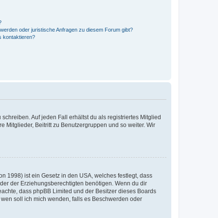
?
hwerden oder juristische Anfragen zu diesem Forum gibt?
s kontaktieren?
chreiben. Auf jeden Fall erhältst du als registriertes Mitglied
e Mitglieder, Beitritt zu Benutzergruppen und so weiter. Wir
n 1998) ist ein Gesetz in den USA, welches festlegt, dass
der der Erziehungsberechtigten benötigen. Wenn du dir
te beachte, dass phpBB Limited und der Besitzer dieses Boards
An wen soll ich mich wenden, falls es Beschwerden oder