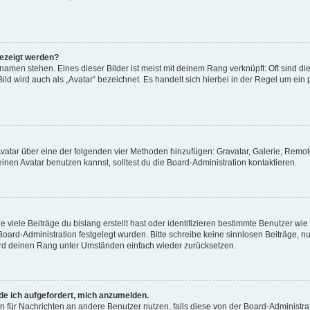
gezeigt werden?
amen stehen. Eines dieser Bilder ist meist mit deinem Rang verknüpft: Oft sind di
ld wird auch als „Avatar“ bezeichnet. Es handelt sich hierbei in der Regel um ein
 Avatar über eine der folgenden vier Methoden hinzufügen: Gravatar, Galerie, Rem
en Avatar benutzen kannst, solltest du die Board-Administration kontaktieren.
viele Beiträge du bislang erstellt hast oder identifizieren bestimmte Benutzer w
 Board-Administration festgelegt wurden. Bitte schreibe keine sinnlosen Beiträge
wird deinen Rang unter Umständen einfach wieder zurücksetzen.
rde ich aufgefordert, mich anzumelden.
ion für Nachrichten an andere Benutzer nutzen, falls diese von der Board-Administ