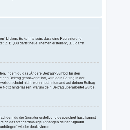
n“ klicken. Es könnte sein, dass eine Registrierung
t. Z. B. „Du darfst neue Themen erstellen“, „Du darfst
iten, indem du das „Ändere Beitrag“-Symbol für den
inen Beitrag geantwortet hat, wird dein Beitrag in der
nweis erscheint nicht, wenn noch niemand auf deinen Beitrag
ne Notiz hinterlassen, warum dein Beitrag überarbeitet wurde.
chdem du die Signatur erstellt und gespeichert hast, kannst
Bereich das standardmäßige Anhängen deiner Signatur
r anhängen“ wieder deaktivieren.