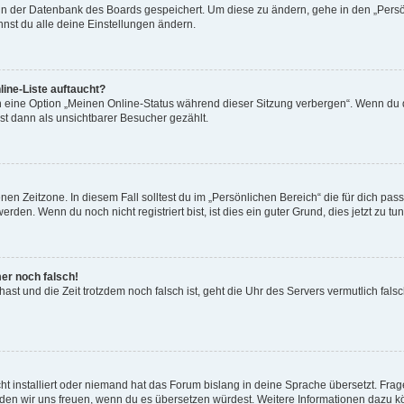
n in der Datenbank des Boards gespeichert. Um diese zu ändern, gehe in den „Persö
nst du alle deine Einstellungen ändern.
ine-Liste auftaucht?
n eine Option „Meinen Online-Status während dieser Sitzung verbergen“. Wenn du d
st dann als unsichtbarer Besucher gezählt.
en Zeitzone. In diesem Fall solltest du im „Persönlichen Bereich“ die für dich passe
den. Wenn du noch nicht registriert bist, ist dies ein guter Grund, dies jetzt zu tun
mer noch falsch!
t hast und die Zeit trotzdem noch falsch ist, geht die Uhr des Servers vermutlich fal
t installiert oder niemand hat das Forum bislang in deine Sprache übersetzt. Frag
, würden wir uns freuen, wenn du es übersetzen würdest. Weitere Informationen dazu