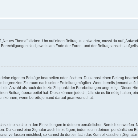
„Neues Thema“ klicken. Um auf einen Beitrag zu antworten, musst du auf „Antworte
e Berechtigungen sind jeweils am Ende der Foren- und der Beitragsansicht aufgeliste
r deine eigenen Beiträge bearbeiten oder löschen. Du kannst einen Beitrag bearbe
inen begrenzten Zeitraum nach seiner Erstellung möglich. Wenn bereits jemand auf de
 die Anzahl als auch der letzte Zeitpunkt der Bearbeitungen angezeigt. Dieser Hi
en Beitrag überarbeitet hat. Diese können jedoch, falls sie es für nötig halten, ei
hen können, wenn bereits jemand darauf geantwortet hat.
st eine solche in den Einstellungen in deinem persönlichen Bereich entwerfen. Na
eren. Du kannst eine Signatur auch hinzufügen, indem du in deinem persönlichen 
atur verfassen möchtest, so kannst du dort einfach das Kontrollkästchen „Signatu