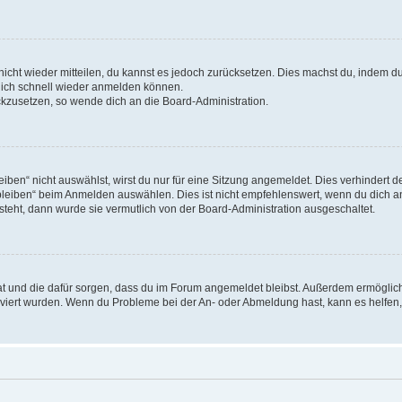
 nicht wieder mitteilen, du kannst es jedoch zurücksetzen. Dies machst du, indem 
 dich schnell wieder anmelden können.
ückzusetzen, so wende dich an die Board-Administration.
en“ nicht auswählst, wirst du nur für eine Sitzung angemeldet. Dies verhindert 
leiben“ beim Anmelden auswählen. Dies ist nicht empfehlenswert, wenn du dich an
 steht, dann wurde sie vermutlich von der Board-Administration ausgeschaltet.
 hat und die dafür sorgen, dass du im Forum angemeldet bleibst. Außerdem ermögli
tiviert wurden. Wenn du Probleme bei der An- oder Abmeldung hast, kann es helfen