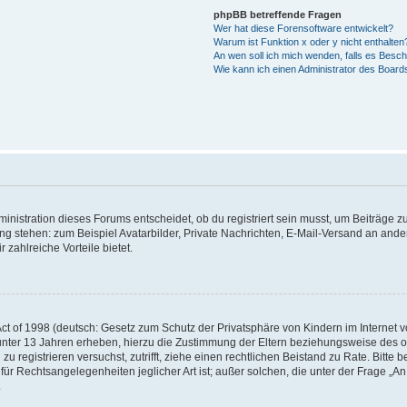
phpBB betreffende Fragen
Wer hat diese Forensoftware entwickelt?
Warum ist Funktion x oder y nicht enthalten
An wen soll ich mich wenden, falls es Besc
Wie kann ich einen Administrator des Board
istration dieses Forums entscheidet, ob du registriert sein musst, um Beiträge zu s
ung stehen: zum Beispiel Avatarbilder, Private Nachrichten, E-Mail-Versand an ander
 zahlreiche Vorteile bietet.
t of 1998 (deutsch: Gesetz zum Schutz der Privatsphäre von Kindern im Internet vo
unter 13 Jahren erheben, hierzu die Zustimmung der Eltern beziehungsweise des o
h zu registrieren versuchst, zutrifft, ziehe einen rechtlichen Beistand zu Rate. Bit
für Rechtsangelegenheiten jeglicher Art ist; außer solchen, die unter der Frage „
.