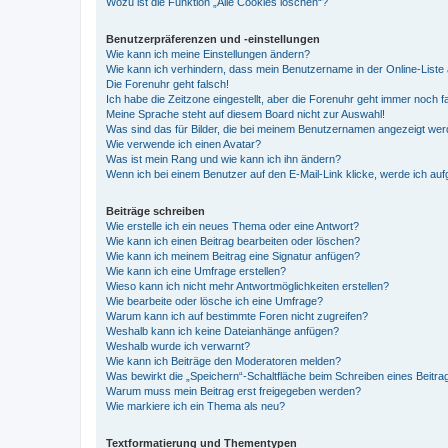
Wozu ist die Funktion „Alle Cookies löschen“?
Benutzerpräferenzen und -einstellungen
Wie kann ich meine Einstellungen ändern?
Wie kann ich verhindern, dass mein Benutzername in der Online-Liste 
Die Forenuhr geht falsch!
Ich habe die Zeitzone eingestellt, aber die Forenuhr geht immer noch f
Meine Sprache steht auf diesem Board nicht zur Auswahl!
Was sind das für Bilder, die bei meinem Benutzernamen angezeigt we
Wie verwende ich einen Avatar?
Was ist mein Rang und wie kann ich ihn ändern?
Wenn ich bei einem Benutzer auf den E-Mail-Link klicke, werde ich au
Beiträge schreiben
Wie erstelle ich ein neues Thema oder eine Antwort?
Wie kann ich einen Beitrag bearbeiten oder löschen?
Wie kann ich meinem Beitrag eine Signatur anfügen?
Wie kann ich eine Umfrage erstellen?
Wieso kann ich nicht mehr Antwortmöglichkeiten erstellen?
Wie bearbeite oder lösche ich eine Umfrage?
Warum kann ich auf bestimmte Foren nicht zugreifen?
Weshalb kann ich keine Dateianhänge anfügen?
Weshalb wurde ich verwarnt?
Wie kann ich Beiträge den Moderatoren melden?
Was bewirkt die „Speichern“-Schaltfläche beim Schreiben eines Beitra
Warum muss mein Beitrag erst freigegeben werden?
Wie markiere ich ein Thema als neu?
Textformatierung und Thementypen