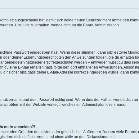
g komplett ausgeschaltet hat, damit sich keine neuen Benutzer mehr anmelden könn
 wurden. Um Hilfe zu erhalten, wende dich an die Board-Administration.
 richtige Passwort eingegeben hast. Wenn diese stimmen, dann gibt es zwei Mögl
tern oder deiner Erziehungsberechtigten den Anweisungen folgen, die du erhalten ha
u angemeldeten Mitglieder erst freigeschaltet werden – entweder musst du dies selbs
. Wenn du eine E-Mail erhalten hast, folge den dort enthaltenen Anweisungen. Ansons
 dir sicher bist, dass deine E-Mail-Adresse korrekt eingegeben wurde, dann kontak
Benutzername und dein Passwort richtig sind. Wenn dies der Fall ist, wende dich a
ionsproblem mit der Website vorliegt, welches ein Administrator lösen muss.
icht mehr anmelden?!
erschieden Gründen deaktiviert oder gelöscht hat. Außerdem löschen viele Boards r
triere dich einfach erneut und nimm aktiv an den Diskussionen teil!