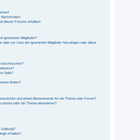
icken!
 Nachrichten!
ed dieses Forums erhalten!
d ignorierten Mitglieder?
e oder zur Liste der ignorierten Mitglieder hinzufügen oder diese
en durchsuchen?
gebnisse?
re Seite?
hemen finden?
esezeichen und einem Abonnements für ein Thema oder Forum?
a setzen oder ein Thema abonnieren?
 zulässig?
hänge erhalten?