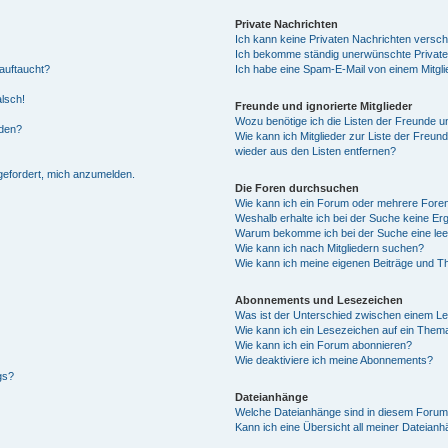
Private Nachrichten
Ich kann keine Privaten Nachrichten versch
Ich bekomme ständig unerwünschte Private
auftaucht?
Ich habe eine Spam-E-Mail von einem Mitgli
alsch!
Freunde und ignorierte Mitglieder
Wozu benötige ich die Listen der Freunde un
rden?
Wie kann ich Mitglieder zur Liste der Freund
wieder aus den Listen entfernen?
fgefordert, mich anzumelden.
Die Foren durchsuchen
Wie kann ich ein Forum oder mehrere For
Weshalb erhalte ich bei der Suche keine Er
Warum bekomme ich bei der Suche eine lee
Wie kann ich nach Mitgliedern suchen?
Wie kann ich meine eigenen Beiträge und T
Abonnements und Lesezeichen
Was ist der Unterschied zwischen einem L
Wie kann ich ein Lesezeichen auf ein Them
Wie kann ich ein Forum abonnieren?
Wie deaktiviere ich meine Abonnements?
gs?
Dateianhänge
Welche Dateianhänge sind in diesem Forum
Kann ich eine Übersicht all meiner Dateian