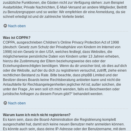
zusätzliche Funktionen, die Gästen nicht zur Verfügung stehen: zum Beispiel
Avatarbilder, Private Nachrichten, E-Mail-Versand an andere Mitglieder, Beitritt
zu Benutzergruppen und so weiter. Wir empfehlen dir eine Anmeldung, da sie
schnell erledigt ist und dir zahlreiche Vorteile bietet.
Nach oben
Was ist COPPA?
COPPA, ausgeschrieben Children’s Online Privacy Protection Act of 1998
(deutsch: Gesetz zum Schutz der Privatsphäre von Kindern im Internet von
1998) ist ein Gesetz in den USA, welches festlegt, dass Websites, die
möglicherweise persönliche Daten von Kindern unter 13 Jahren erheben,
hierzu die Zustimmung der Eltern beziehungsweise des oder der
Erziehungsberechtigten benötigen. Wenn du dir unsicher bist, ob dies auf dich
oder die Website, auf der du dich zu registrieren versuchst, zutrifft, ziehe einen
rechtlichen Beistand zu Rate. Bitte beachte, dass phpBB Limited und der
Besitzer dieses Boards keine Rechtsberatung anbieten kann und nicht die
Anlaufstelle für Rechtsangelegenheiten jeglicher Art ist; außer solchen, die
unter der Frage „An wen soll ich mich wenden, falls es Beschwerden oder
juristische Anfragen zu diesem Forum gibt?“ behandelt werden.
Nach oben
Warum kann ich mich nicht registrieren?
Es kann sein, dass die Board-Administration die Registrierung komplett
ausgeschaltet hat, damit sich keine neuen Benutzer mehr anmelden können.
Es könnte auch sein, dass deine IP-Adresse oder der Benutzername, mit dem