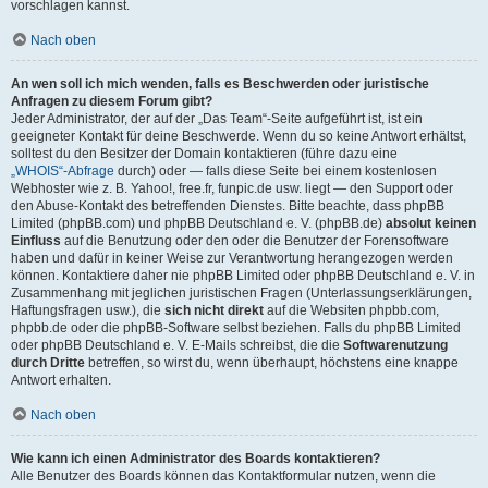
vorschlagen kannst.
Nach oben
An wen soll ich mich wenden, falls es Beschwerden oder juristische
Anfragen zu diesem Forum gibt?
Jeder Administrator, der auf der „Das Team“-Seite aufgeführt ist, ist ein
geeigneter Kontakt für deine Beschwerde. Wenn du so keine Antwort erhältst,
solltest du den Besitzer der Domain kontaktieren (führe dazu eine
„WHOIS“-Abfrage
durch) oder — falls diese Seite bei einem kostenlosen
Webhoster wie z. B. Yahoo!, free.fr, funpic.de usw. liegt — den Support oder
den Abuse-Kontakt des betreffenden Dienstes. Bitte beachte, dass phpBB
Limited (phpBB.com) und phpBB Deutschland e. V. (phpBB.de)
absolut keinen
Einfluss
auf die Benutzung oder den oder die Benutzer der Forensoftware
haben und dafür in keiner Weise zur Verantwortung herangezogen werden
können. Kontaktiere daher nie phpBB Limited oder phpBB Deutschland e. V. in
Zusammenhang mit jeglichen juristischen Fragen (Unterlassungserklärungen,
Haftungsfragen usw.), die
sich nicht direkt
auf die Websiten phpbb.com,
phpbb.de oder die phpBB-Software selbst beziehen. Falls du phpBB Limited
oder phpBB Deutschland e. V. E-Mails schreibst, die die
Softwarenutzung
durch Dritte
betreffen, so wirst du, wenn überhaupt, höchstens eine knappe
Antwort erhalten.
Nach oben
Wie kann ich einen Administrator des Boards kontaktieren?
Alle Benutzer des Boards können das Kontaktformular nutzen, wenn die