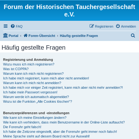
Forum der Historischen Tauchergesellschaft
e.V.
FAQ
Registrieren
Anmelden
S
Portal
Foren-Übersicht
Häufig gestellte Fragen
u
Häufig gestellte Fragen
c
h
Registrierung und Anmeldung
Wozu muss ich mich registrieren?
e
Was ist COPPA?
Warum kann ich mich nicht registrieren?
Ich habe mich registriert, kann mich aber nicht anmelden!
Warum kann ich mich nicht anmelden?
Ich habe mich vor einiger Zeit registriert, kann mich aber nicht mehr anmelden?!
Ich habe mein Passwort vergessen!
Warum werde ich automatisch abgemeldet?
Wozu ist die Funktion „Alle Cookies löschen“?
Benutzerpräferenzen und -einstellungen
Wie kann ich meine Einstellungen ändern?
Wie kann ich verhindern, dass mein Benutzername in der Online-Liste auftaucht?
Die Forenuhr geht falsch!
Ich habe die Zeitzone eingestellt, aber die Forenuhr geht immer noch falsch!
Meine Sprache steht auf diesem Board nicht zur Auswahl!