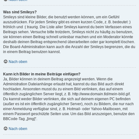
Was sind Smileys?
Smileys sind kleine Bilder, die benutzt werden können, um ein Gefühl
auszudrücken. Für jeden Smiley gibt es einen kurzen Code, z. B. bedeutet :)
fröhlich und :( traurig. Die Liste aller Smileys kannst du beim Verfassen eines
Beitrags sehen. Versuche bitte trotzdem, Smileys nicht zu häufig zu benutzen,
sie können einen Beitrag schnell unlesbar machen und ein Moderator könnte
deshalb deinen Beitrag entsprechend überarbeiten oder gar komplett löschen.
Die Board-Administration kann auch die Anzahl der Smileys begrenzen, die du
in einem Beitrag benutzen kannst.
Nach oben
Kann ich Bilder in meine Beiträge einfügen?
Ja, Bilder können in deinem Beitrag angezeigt werden. Wenn die
Administration Dateianhänge erlaubt hat, kannst du das Bild auch direkt
hochladen. Ansonsten musst du zu einem Bild verlinken, das auf einem
öffentlich zugänglichen Server liegt, z. B. http://www.domain.tld/mein-bild.gif.
Du kannst weder Bilder verlinken, die sich auf deinem eigenen PC befinden
(außer es ist ein öffentlich zugänglicher Server), noch zu Bildern, die nur nach
einer Anmeldung verfügbar sind, z. B. Hotmail- oder Yahoo-Mailboxen, mit
einem Passwort geschützte Seiten usw. Um das Bild anzuzeigen, benutze den
BBCode-Tag „[img]“.
Nach oben