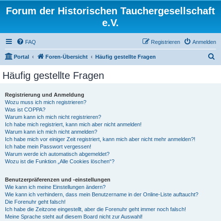
Forum der Historischen Tauchergesellschaft
e.V.
FAQ
Registrieren
Anmelden
S
Portal
Foren-Übersicht
Häufig gestellte Fragen
u
Häufig gestellte Fragen
c
h
Registrierung und Anmeldung
Wozu muss ich mich registrieren?
e
Was ist COPPA?
Warum kann ich mich nicht registrieren?
Ich habe mich registriert, kann mich aber nicht anmelden!
Warum kann ich mich nicht anmelden?
Ich habe mich vor einiger Zeit registriert, kann mich aber nicht mehr anmelden?!
Ich habe mein Passwort vergessen!
Warum werde ich automatisch abgemeldet?
Wozu ist die Funktion „Alle Cookies löschen“?
Benutzerpräferenzen und -einstellungen
Wie kann ich meine Einstellungen ändern?
Wie kann ich verhindern, dass mein Benutzername in der Online-Liste auftaucht?
Die Forenuhr geht falsch!
Ich habe die Zeitzone eingestellt, aber die Forenuhr geht immer noch falsch!
Meine Sprache steht auf diesem Board nicht zur Auswahl!