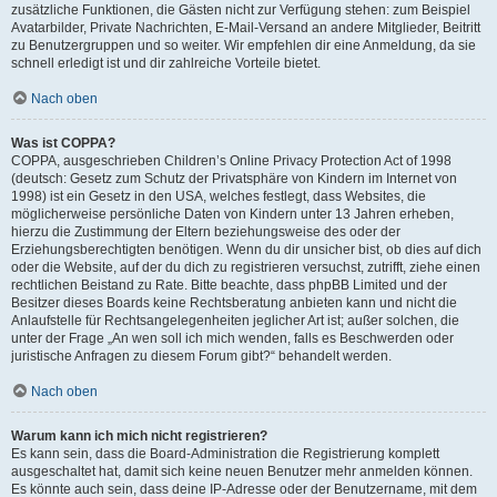
zusätzliche Funktionen, die Gästen nicht zur Verfügung stehen: zum Beispiel
Avatarbilder, Private Nachrichten, E-Mail-Versand an andere Mitglieder, Beitritt
zu Benutzergruppen und so weiter. Wir empfehlen dir eine Anmeldung, da sie
schnell erledigt ist und dir zahlreiche Vorteile bietet.
Nach oben
Was ist COPPA?
COPPA, ausgeschrieben Children’s Online Privacy Protection Act of 1998
(deutsch: Gesetz zum Schutz der Privatsphäre von Kindern im Internet von
1998) ist ein Gesetz in den USA, welches festlegt, dass Websites, die
möglicherweise persönliche Daten von Kindern unter 13 Jahren erheben,
hierzu die Zustimmung der Eltern beziehungsweise des oder der
Erziehungsberechtigten benötigen. Wenn du dir unsicher bist, ob dies auf dich
oder die Website, auf der du dich zu registrieren versuchst, zutrifft, ziehe einen
rechtlichen Beistand zu Rate. Bitte beachte, dass phpBB Limited und der
Besitzer dieses Boards keine Rechtsberatung anbieten kann und nicht die
Anlaufstelle für Rechtsangelegenheiten jeglicher Art ist; außer solchen, die
unter der Frage „An wen soll ich mich wenden, falls es Beschwerden oder
juristische Anfragen zu diesem Forum gibt?“ behandelt werden.
Nach oben
Warum kann ich mich nicht registrieren?
Es kann sein, dass die Board-Administration die Registrierung komplett
ausgeschaltet hat, damit sich keine neuen Benutzer mehr anmelden können.
Es könnte auch sein, dass deine IP-Adresse oder der Benutzername, mit dem