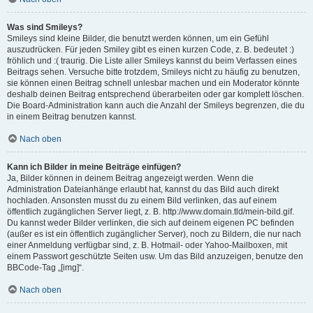
Was sind Smileys?
Smileys sind kleine Bilder, die benutzt werden können, um ein Gefühl
auszudrücken. Für jeden Smiley gibt es einen kurzen Code, z. B. bedeutet :)
fröhlich und :( traurig. Die Liste aller Smileys kannst du beim Verfassen eines
Beitrags sehen. Versuche bitte trotzdem, Smileys nicht zu häufig zu benutzen,
sie können einen Beitrag schnell unlesbar machen und ein Moderator könnte
deshalb deinen Beitrag entsprechend überarbeiten oder gar komplett löschen.
Die Board-Administration kann auch die Anzahl der Smileys begrenzen, die du
in einem Beitrag benutzen kannst.
Nach oben
Kann ich Bilder in meine Beiträge einfügen?
Ja, Bilder können in deinem Beitrag angezeigt werden. Wenn die
Administration Dateianhänge erlaubt hat, kannst du das Bild auch direkt
hochladen. Ansonsten musst du zu einem Bild verlinken, das auf einem
öffentlich zugänglichen Server liegt, z. B. http://www.domain.tld/mein-bild.gif.
Du kannst weder Bilder verlinken, die sich auf deinem eigenen PC befinden
(außer es ist ein öffentlich zugänglicher Server), noch zu Bildern, die nur nach
einer Anmeldung verfügbar sind, z. B. Hotmail- oder Yahoo-Mailboxen, mit
einem Passwort geschützte Seiten usw. Um das Bild anzuzeigen, benutze den
BBCode-Tag „[img]“.
Nach oben