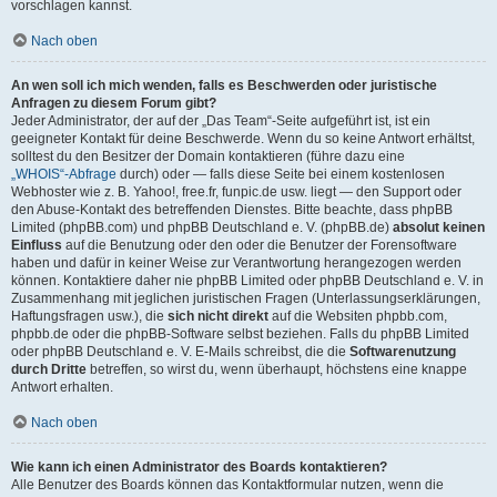
vorschlagen kannst.
Nach oben
An wen soll ich mich wenden, falls es Beschwerden oder juristische
Anfragen zu diesem Forum gibt?
Jeder Administrator, der auf der „Das Team“-Seite aufgeführt ist, ist ein
geeigneter Kontakt für deine Beschwerde. Wenn du so keine Antwort erhältst,
solltest du den Besitzer der Domain kontaktieren (führe dazu eine
„WHOIS“-Abfrage
durch) oder — falls diese Seite bei einem kostenlosen
Webhoster wie z. B. Yahoo!, free.fr, funpic.de usw. liegt — den Support oder
den Abuse-Kontakt des betreffenden Dienstes. Bitte beachte, dass phpBB
Limited (phpBB.com) und phpBB Deutschland e. V. (phpBB.de)
absolut keinen
Einfluss
auf die Benutzung oder den oder die Benutzer der Forensoftware
haben und dafür in keiner Weise zur Verantwortung herangezogen werden
können. Kontaktiere daher nie phpBB Limited oder phpBB Deutschland e. V. in
Zusammenhang mit jeglichen juristischen Fragen (Unterlassungserklärungen,
Haftungsfragen usw.), die
sich nicht direkt
auf die Websiten phpbb.com,
phpbb.de oder die phpBB-Software selbst beziehen. Falls du phpBB Limited
oder phpBB Deutschland e. V. E-Mails schreibst, die die
Softwarenutzung
durch Dritte
betreffen, so wirst du, wenn überhaupt, höchstens eine knappe
Antwort erhalten.
Nach oben
Wie kann ich einen Administrator des Boards kontaktieren?
Alle Benutzer des Boards können das Kontaktformular nutzen, wenn die