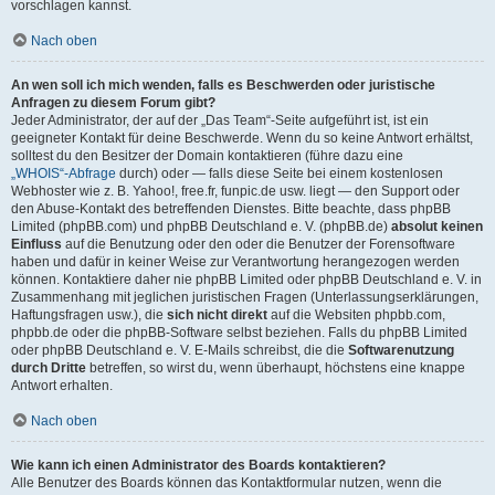
vorschlagen kannst.
Nach oben
An wen soll ich mich wenden, falls es Beschwerden oder juristische
Anfragen zu diesem Forum gibt?
Jeder Administrator, der auf der „Das Team“-Seite aufgeführt ist, ist ein
geeigneter Kontakt für deine Beschwerde. Wenn du so keine Antwort erhältst,
solltest du den Besitzer der Domain kontaktieren (führe dazu eine
„WHOIS“-Abfrage
durch) oder — falls diese Seite bei einem kostenlosen
Webhoster wie z. B. Yahoo!, free.fr, funpic.de usw. liegt — den Support oder
den Abuse-Kontakt des betreffenden Dienstes. Bitte beachte, dass phpBB
Limited (phpBB.com) und phpBB Deutschland e. V. (phpBB.de)
absolut keinen
Einfluss
auf die Benutzung oder den oder die Benutzer der Forensoftware
haben und dafür in keiner Weise zur Verantwortung herangezogen werden
können. Kontaktiere daher nie phpBB Limited oder phpBB Deutschland e. V. in
Zusammenhang mit jeglichen juristischen Fragen (Unterlassungserklärungen,
Haftungsfragen usw.), die
sich nicht direkt
auf die Websiten phpbb.com,
phpbb.de oder die phpBB-Software selbst beziehen. Falls du phpBB Limited
oder phpBB Deutschland e. V. E-Mails schreibst, die die
Softwarenutzung
durch Dritte
betreffen, so wirst du, wenn überhaupt, höchstens eine knappe
Antwort erhalten.
Nach oben
Wie kann ich einen Administrator des Boards kontaktieren?
Alle Benutzer des Boards können das Kontaktformular nutzen, wenn die