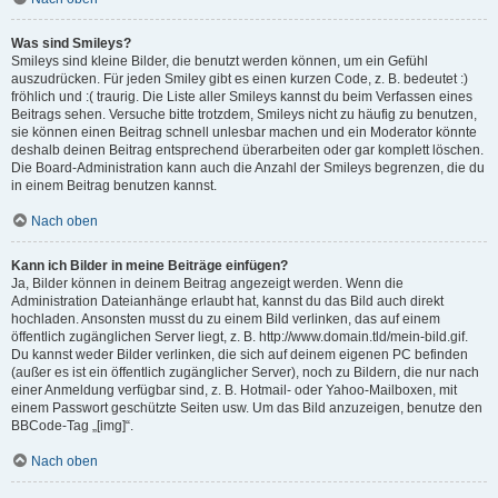
Was sind Smileys?
Smileys sind kleine Bilder, die benutzt werden können, um ein Gefühl
auszudrücken. Für jeden Smiley gibt es einen kurzen Code, z. B. bedeutet :)
fröhlich und :( traurig. Die Liste aller Smileys kannst du beim Verfassen eines
Beitrags sehen. Versuche bitte trotzdem, Smileys nicht zu häufig zu benutzen,
sie können einen Beitrag schnell unlesbar machen und ein Moderator könnte
deshalb deinen Beitrag entsprechend überarbeiten oder gar komplett löschen.
Die Board-Administration kann auch die Anzahl der Smileys begrenzen, die du
in einem Beitrag benutzen kannst.
Nach oben
Kann ich Bilder in meine Beiträge einfügen?
Ja, Bilder können in deinem Beitrag angezeigt werden. Wenn die
Administration Dateianhänge erlaubt hat, kannst du das Bild auch direkt
hochladen. Ansonsten musst du zu einem Bild verlinken, das auf einem
öffentlich zugänglichen Server liegt, z. B. http://www.domain.tld/mein-bild.gif.
Du kannst weder Bilder verlinken, die sich auf deinem eigenen PC befinden
(außer es ist ein öffentlich zugänglicher Server), noch zu Bildern, die nur nach
einer Anmeldung verfügbar sind, z. B. Hotmail- oder Yahoo-Mailboxen, mit
einem Passwort geschützte Seiten usw. Um das Bild anzuzeigen, benutze den
BBCode-Tag „[img]“.
Nach oben