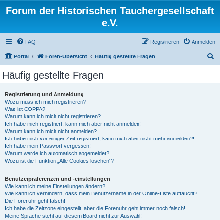
Forum der Historischen Tauchergesellschaft
e.V.
FAQ
Registrieren
Anmelden
S
Portal
Foren-Übersicht
Häufig gestellte Fragen
u
Häufig gestellte Fragen
c
h
Registrierung und Anmeldung
Wozu muss ich mich registrieren?
e
Was ist COPPA?
Warum kann ich mich nicht registrieren?
Ich habe mich registriert, kann mich aber nicht anmelden!
Warum kann ich mich nicht anmelden?
Ich habe mich vor einiger Zeit registriert, kann mich aber nicht mehr anmelden?!
Ich habe mein Passwort vergessen!
Warum werde ich automatisch abgemeldet?
Wozu ist die Funktion „Alle Cookies löschen“?
Benutzerpräferenzen und -einstellungen
Wie kann ich meine Einstellungen ändern?
Wie kann ich verhindern, dass mein Benutzername in der Online-Liste auftaucht?
Die Forenuhr geht falsch!
Ich habe die Zeitzone eingestellt, aber die Forenuhr geht immer noch falsch!
Meine Sprache steht auf diesem Board nicht zur Auswahl!