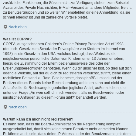
zusätzliche Funktionen, die Gästen nicht zur Verfügung stehen: zum Beispiel
Avatarbilder, Private Nachrichten, E-Mail-Versand an andere Mitglieder, Beitritt
zu Benutzergruppen und so weiter. Wir empfehlen dir eine Anmeldung, da sie
schnell erledigt ist und dir zahlreiche Vorteile bietet.
Nach oben
Was ist COPPA?
COPPA, ausgeschrieben Children’s Online Privacy Protection Act of 1998
(deutsch: Gesetz zum Schutz der Privatsphäre von Kindern im Internet von
1998) ist ein Gesetz in den USA, welches festlegt, dass Websites, die
möglicherweise persönliche Daten von Kindern unter 13 Jahren erheben,
hierzu die Zustimmung der Eltern beziehungsweise des oder der
Erziehungsberechtigten benötigen. Wenn du dir unsicher bist, ob dies auf dich
oder die Website, auf der du dich zu registrieren versuchst, zutrifft, ziehe einen
rechtlichen Beistand zu Rate. Bitte beachte, dass phpBB Limited und der
Besitzer dieses Boards keine Rechtsberatung anbieten kann und nicht die
Anlaufstelle für Rechtsangelegenheiten jeglicher Art ist; außer solchen, die
unter der Frage „An wen soll ich mich wenden, falls es Beschwerden oder
juristische Anfragen zu diesem Forum gibt?“ behandelt werden.
Nach oben
Warum kann ich mich nicht registrieren?
Es kann sein, dass die Board-Administration die Registrierung komplett
ausgeschaltet hat, damit sich keine neuen Benutzer mehr anmelden können.
Es könnte auch sein, dass deine IP-Adresse oder der Benutzername, mit dem