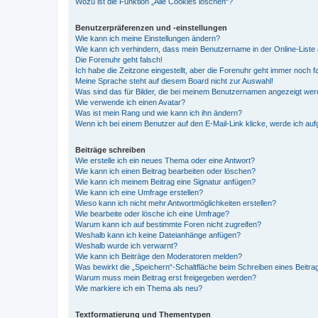
Wozu ist die Funktion „Alle Cookies löschen“?
Benutzerpräferenzen und -einstellungen
Wie kann ich meine Einstellungen ändern?
Wie kann ich verhindern, dass mein Benutzername in der Online-Liste 
Die Forenuhr geht falsch!
Ich habe die Zeitzone eingestellt, aber die Forenuhr geht immer noch f
Meine Sprache steht auf diesem Board nicht zur Auswahl!
Was sind das für Bilder, die bei meinem Benutzernamen angezeigt we
Wie verwende ich einen Avatar?
Was ist mein Rang und wie kann ich ihn ändern?
Wenn ich bei einem Benutzer auf den E-Mail-Link klicke, werde ich au
Beiträge schreiben
Wie erstelle ich ein neues Thema oder eine Antwort?
Wie kann ich einen Beitrag bearbeiten oder löschen?
Wie kann ich meinem Beitrag eine Signatur anfügen?
Wie kann ich eine Umfrage erstellen?
Wieso kann ich nicht mehr Antwortmöglichkeiten erstellen?
Wie bearbeite oder lösche ich eine Umfrage?
Warum kann ich auf bestimmte Foren nicht zugreifen?
Weshalb kann ich keine Dateianhänge anfügen?
Weshalb wurde ich verwarnt?
Wie kann ich Beiträge den Moderatoren melden?
Was bewirkt die „Speichern“-Schaltfläche beim Schreiben eines Beitra
Warum muss mein Beitrag erst freigegeben werden?
Wie markiere ich ein Thema als neu?
Textformatierung und Thementypen