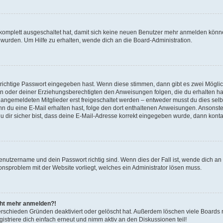
g komplett ausgeschaltet hat, damit sich keine neuen Benutzer mehr anmelden könn
 wurden. Um Hilfe zu erhalten, wende dich an die Board-Administration.
 richtige Passwort eingegeben hast. Wenn diese stimmen, dann gibt es zwei Mögl
tern oder deiner Erziehungsberechtigten den Anweisungen folgen, die du erhalten ha
u angemeldeten Mitglieder erst freigeschaltet werden – entweder musst du dies selbs
. Wenn du eine E-Mail erhalten hast, folge den dort enthaltenen Anweisungen. Ansons
 dir sicher bist, dass deine E-Mail-Adresse korrekt eingegeben wurde, dann kontak
Benutzername und dein Passwort richtig sind. Wenn dies der Fall ist, wende dich a
ionsproblem mit der Website vorliegt, welches ein Administrator lösen muss.
icht mehr anmelden?!
erschieden Gründen deaktiviert oder gelöscht hat. Außerdem löschen viele Boards r
triere dich einfach erneut und nimm aktiv an den Diskussionen teil!