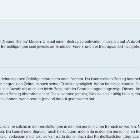
„Neues Thema“ klicken. Um auf einen Beitrag zu antworten, musst du auf „Antworte
e Berechtigungen sind jeweils am Ende der Foren- und der Beitragsansicht aufgeliste
r deine eigenen Beiträge bearbeiten oder löschen. Du kannst einen Beitrag bearbe
inen begrenzten Zeitraum nach seiner Erstellung möglich. Wenn bereits jemand auf de
 die Anzahl als auch der letzte Zeitpunkt der Bearbeitungen angezeigt. Dieser Hi
en Beitrag überarbeitet hat. Diese können jedoch, falls sie es für nötig halten, ei
hen können, wenn bereits jemand darauf geantwortet hat.
st eine solche in den Einstellungen in deinem persönlichen Bereich entwerfen. Na
eren. Du kannst eine Signatur auch hinzufügen, indem du in deinem persönlichen 
atur verfassen möchtest, so kannst du dort einfach das Kontrollkästchen „Signatu