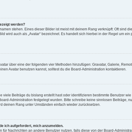
gezeigt werden?
amen stehen. Eines dieser Bilder ist meist mit deinem Rang verknüpft: Oft sind di
ld wird auch als „Avatar“ bezeichnet. Es handelt sich hierbei in der Regel um ein
 Avatar über eine der folgenden vier Methoden hinzufügen: Gravatar, Galerie, Rem
en Avatar benutzen kannst, solltest du die Board-Administration kontaktieren.
viele Beiträge du bislang erstellt hast oder identifizieren bestimmte Benutzer w
 Board-Administration festgelegt wurden. Bitte schreibe keine sinnlosen Beiträge
wird deinen Rang unter Umständen einfach wieder zurücksetzen.
rde ich aufgefordert, mich anzumelden.
ion für Nachrichten an andere Benutzer nutzen, falls diese von der Board-Administ