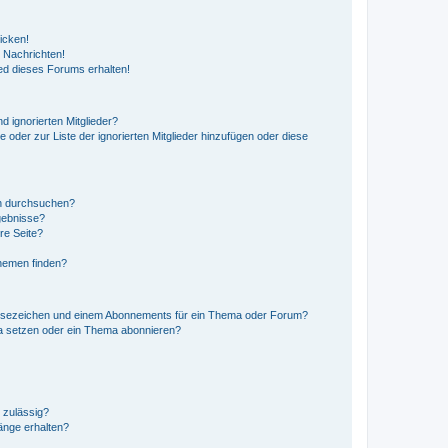
icken!
 Nachrichten!
ed dieses Forums erhalten!
d ignorierten Mitglieder?
e oder zur Liste der ignorierten Mitglieder hinzufügen oder diese
en durchsuchen?
gebnisse?
re Seite?
hemen finden?
esezeichen und einem Abonnements für ein Thema oder Forum?
a setzen oder ein Thema abonnieren?
 zulässig?
hänge erhalten?