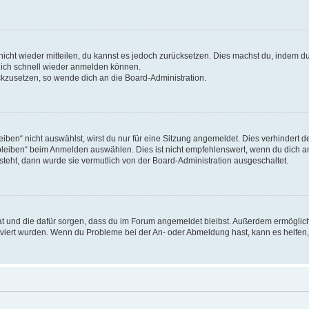
 nicht wieder mitteilen, du kannst es jedoch zurücksetzen. Dies machst du, indem 
 dich schnell wieder anmelden können.
ückzusetzen, so wende dich an die Board-Administration.
en“ nicht auswählst, wirst du nur für eine Sitzung angemeldet. Dies verhindert 
leiben“ beim Anmelden auswählen. Dies ist nicht empfehlenswert, wenn du dich an
 steht, dann wurde sie vermutlich von der Board-Administration ausgeschaltet.
 hat und die dafür sorgen, dass du im Forum angemeldet bleibst. Außerdem ermögli
tiviert wurden. Wenn du Probleme bei der An- oder Abmeldung hast, kann es helfen