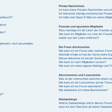
Private Nachrichten
Ich kann keine Privaten Nachrichten versch
Ich bekomme ständig unerwünschte Private
auftaucht?
Ich habe eine Spam-E-Mail von einem Mitgli
alsch!
Freunde und ignorierte Mitglieder
Wozu benötige ich die Listen der Freunde un
rden?
Wie kann ich Mitglieder zur Liste der Freund
wieder aus den Listen entfernen?
fgefordert, mich anzumelden.
Die Foren durchsuchen
Wie kann ich ein Forum oder mehrere For
Weshalb erhalte ich bei der Suche keine Er
Warum bekomme ich bei der Suche eine lee
Wie kann ich nach Mitgliedern suchen?
Wie kann ich meine eigenen Beiträge und T
Abonnements und Lesezeichen
Was ist der Unterschied zwischen einem L
Wie kann ich ein Lesezeichen auf ein Them
Wie kann ich ein Forum abonnieren?
Wie deaktiviere ich meine Abonnements?
gs?
Dateianhänge
Welche Dateianhänge sind in diesem Forum
Kann ich eine Übersicht all meiner Dateian