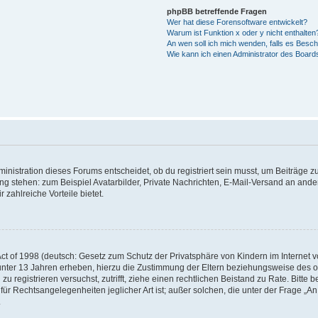
phpBB betreffende Fragen
Wer hat diese Forensoftware entwickelt?
Warum ist Funktion x oder y nicht enthalten
An wen soll ich mich wenden, falls es Besc
Wie kann ich einen Administrator des Board
istration dieses Forums entscheidet, ob du registriert sein musst, um Beiträge zu s
ung stehen: zum Beispiel Avatarbilder, Private Nachrichten, E-Mail-Versand an ander
 zahlreiche Vorteile bietet.
t of 1998 (deutsch: Gesetz zum Schutz der Privatsphäre von Kindern im Internet vo
unter 13 Jahren erheben, hierzu die Zustimmung der Eltern beziehungsweise des o
h zu registrieren versuchst, zutrifft, ziehe einen rechtlichen Beistand zu Rate. Bit
für Rechtsangelegenheiten jeglicher Art ist; außer solchen, die unter der Frage „
.