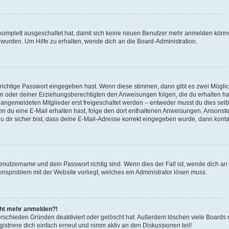
g komplett ausgeschaltet hat, damit sich keine neuen Benutzer mehr anmelden könn
 wurden. Um Hilfe zu erhalten, wende dich an die Board-Administration.
 richtige Passwort eingegeben hast. Wenn diese stimmen, dann gibt es zwei Mögl
tern oder deiner Erziehungsberechtigten den Anweisungen folgen, die du erhalten ha
u angemeldeten Mitglieder erst freigeschaltet werden – entweder musst du dies selbs
. Wenn du eine E-Mail erhalten hast, folge den dort enthaltenen Anweisungen. Ansons
 dir sicher bist, dass deine E-Mail-Adresse korrekt eingegeben wurde, dann kontak
Benutzername und dein Passwort richtig sind. Wenn dies der Fall ist, wende dich a
ionsproblem mit der Website vorliegt, welches ein Administrator lösen muss.
icht mehr anmelden?!
erschieden Gründen deaktiviert oder gelöscht hat. Außerdem löschen viele Boards r
triere dich einfach erneut und nimm aktiv an den Diskussionen teil!