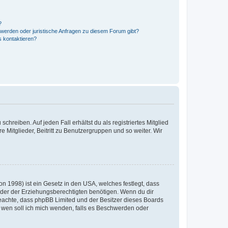
?
hwerden oder juristische Anfragen zu diesem Forum gibt?
s kontaktieren?
chreiben. Auf jeden Fall erhältst du als registriertes Mitglied
e Mitglieder, Beitritt zu Benutzergruppen und so weiter. Wir
n 1998) ist ein Gesetz in den USA, welches festlegt, dass
der der Erziehungsberechtigten benötigen. Wenn du dir
te beachte, dass phpBB Limited und der Besitzer dieses Boards
An wen soll ich mich wenden, falls es Beschwerden oder