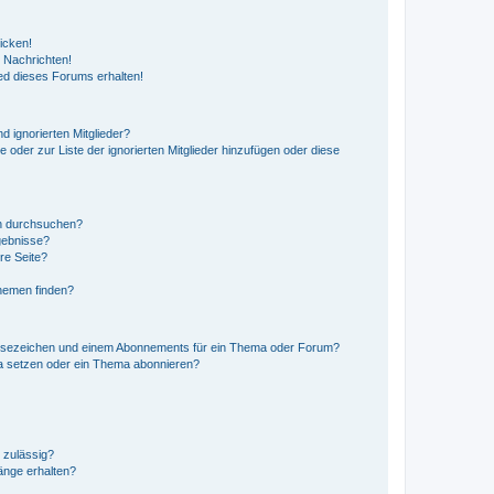
icken!
 Nachrichten!
ed dieses Forums erhalten!
d ignorierten Mitglieder?
e oder zur Liste der ignorierten Mitglieder hinzufügen oder diese
en durchsuchen?
gebnisse?
re Seite?
hemen finden?
esezeichen und einem Abonnements für ein Thema oder Forum?
a setzen oder ein Thema abonnieren?
 zulässig?
hänge erhalten?