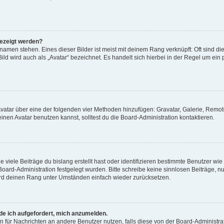
gezeigt werden?
amen stehen. Eines dieser Bilder ist meist mit deinem Rang verknüpft: Oft sind di
ld wird auch als „Avatar“ bezeichnet. Es handelt sich hierbei in der Regel um ein
 Avatar über eine der folgenden vier Methoden hinzufügen: Gravatar, Galerie, Rem
en Avatar benutzen kannst, solltest du die Board-Administration kontaktieren.
viele Beiträge du bislang erstellt hast oder identifizieren bestimmte Benutzer w
 Board-Administration festgelegt wurden. Bitte schreibe keine sinnlosen Beiträge
wird deinen Rang unter Umständen einfach wieder zurücksetzen.
rde ich aufgefordert, mich anzumelden.
ion für Nachrichten an andere Benutzer nutzen, falls diese von der Board-Administ