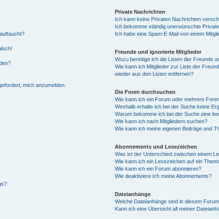
Private Nachrichten
Ich kann keine Privaten Nachrichten versch
Ich bekomme ständig unerwünschte Private
auftaucht?
Ich habe eine Spam-E-Mail von einem Mitgli
alsch!
Freunde und ignorierte Mitglieder
Wozu benötige ich die Listen der Freunde un
rden?
Wie kann ich Mitglieder zur Liste der Freund
wieder aus den Listen entfernen?
fgefordert, mich anzumelden.
Die Foren durchsuchen
Wie kann ich ein Forum oder mehrere For
Weshalb erhalte ich bei der Suche keine Er
Warum bekomme ich bei der Suche eine lee
Wie kann ich nach Mitgliedern suchen?
Wie kann ich meine eigenen Beiträge und T
Abonnements und Lesezeichen
Was ist der Unterschied zwischen einem L
Wie kann ich ein Lesezeichen auf ein Them
Wie kann ich ein Forum abonnieren?
Wie deaktiviere ich meine Abonnements?
gs?
Dateianhänge
Welche Dateianhänge sind in diesem Forum
Kann ich eine Übersicht all meiner Dateian