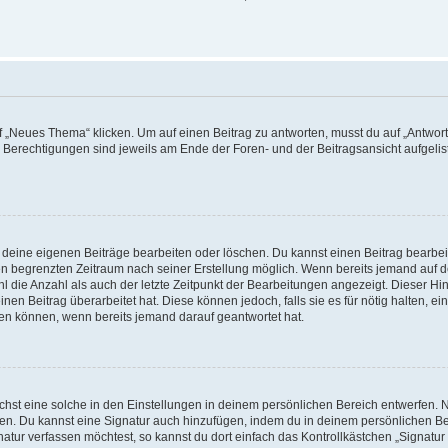
„Neues Thema“ klicken. Um auf einen Beitrag zu antworten, musst du auf „Antworte
e Berechtigungen sind jeweils am Ende der Foren- und der Beitragsansicht aufgeliste
r deine eigenen Beiträge bearbeiten oder löschen. Du kannst einen Beitrag bearbe
inen begrenzten Zeitraum nach seiner Erstellung möglich. Wenn bereits jemand auf de
 die Anzahl als auch der letzte Zeitpunkt der Bearbeitungen angezeigt. Dieser Hi
en Beitrag überarbeitet hat. Diese können jedoch, falls sie es für nötig halten, ei
hen können, wenn bereits jemand darauf geantwortet hat.
st eine solche in den Einstellungen in deinem persönlichen Bereich entwerfen. Na
eren. Du kannst eine Signatur auch hinzufügen, indem du in deinem persönlichen 
atur verfassen möchtest, so kannst du dort einfach das Kontrollkästchen „Signatu