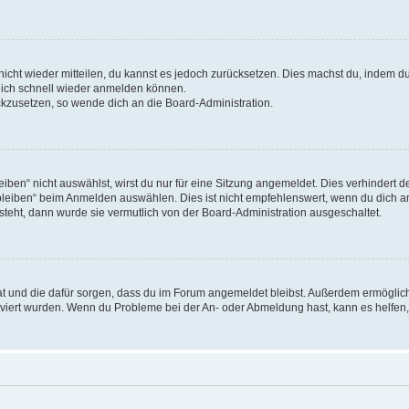
 nicht wieder mitteilen, du kannst es jedoch zurücksetzen. Dies machst du, indem 
 dich schnell wieder anmelden können.
ückzusetzen, so wende dich an die Board-Administration.
en“ nicht auswählst, wirst du nur für eine Sitzung angemeldet. Dies verhindert 
leiben“ beim Anmelden auswählen. Dies ist nicht empfehlenswert, wenn du dich an
 steht, dann wurde sie vermutlich von der Board-Administration ausgeschaltet.
 hat und die dafür sorgen, dass du im Forum angemeldet bleibst. Außerdem ermögli
tiviert wurden. Wenn du Probleme bei der An- oder Abmeldung hast, kann es helfen