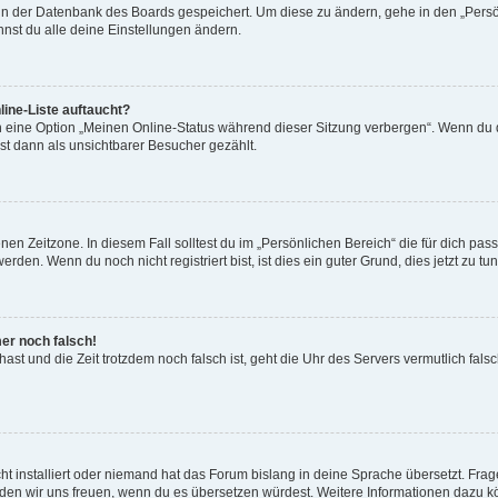
n in der Datenbank des Boards gespeichert. Um diese zu ändern, gehe in den „Persö
nst du alle deine Einstellungen ändern.
ine-Liste auftaucht?
n eine Option „Meinen Online-Status während dieser Sitzung verbergen“. Wenn du d
st dann als unsichtbarer Besucher gezählt.
en Zeitzone. In diesem Fall solltest du im „Persönlichen Bereich“ die für dich passe
den. Wenn du noch nicht registriert bist, ist dies ein guter Grund, dies jetzt zu tun
mer noch falsch!
t hast und die Zeit trotzdem noch falsch ist, geht die Uhr des Servers vermutlich fal
t installiert oder niemand hat das Forum bislang in deine Sprache übersetzt. Frag
, würden wir uns freuen, wenn du es übersetzen würdest. Weitere Informationen dazu