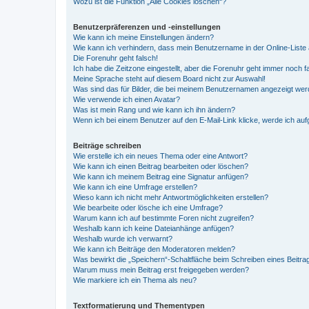
Wozu ist die Funktion „Alle Cookies löschen“?
Benutzerpräferenzen und -einstellungen
Wie kann ich meine Einstellungen ändern?
Wie kann ich verhindern, dass mein Benutzername in der Online-Liste 
Die Forenuhr geht falsch!
Ich habe die Zeitzone eingestellt, aber die Forenuhr geht immer noch f
Meine Sprache steht auf diesem Board nicht zur Auswahl!
Was sind das für Bilder, die bei meinem Benutzernamen angezeigt we
Wie verwende ich einen Avatar?
Was ist mein Rang und wie kann ich ihn ändern?
Wenn ich bei einem Benutzer auf den E-Mail-Link klicke, werde ich au
Beiträge schreiben
Wie erstelle ich ein neues Thema oder eine Antwort?
Wie kann ich einen Beitrag bearbeiten oder löschen?
Wie kann ich meinem Beitrag eine Signatur anfügen?
Wie kann ich eine Umfrage erstellen?
Wieso kann ich nicht mehr Antwortmöglichkeiten erstellen?
Wie bearbeite oder lösche ich eine Umfrage?
Warum kann ich auf bestimmte Foren nicht zugreifen?
Weshalb kann ich keine Dateianhänge anfügen?
Weshalb wurde ich verwarnt?
Wie kann ich Beiträge den Moderatoren melden?
Was bewirkt die „Speichern“-Schaltfläche beim Schreiben eines Beitra
Warum muss mein Beitrag erst freigegeben werden?
Wie markiere ich ein Thema als neu?
Textformatierung und Thementypen