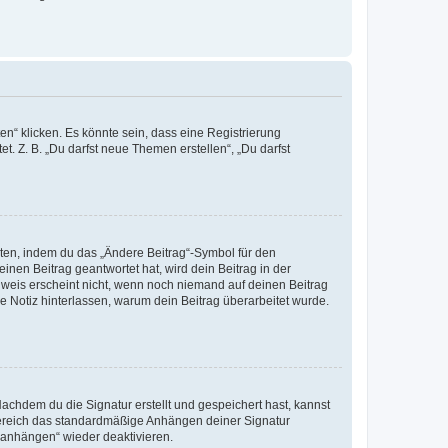
n“ klicken. Es könnte sein, dass eine Registrierung
t. Z. B. „Du darfst neue Themen erstellen“, „Du darfst
iten, indem du das „Ändere Beitrag“-Symbol für den
inen Beitrag geantwortet hat, wird dein Beitrag in der
nweis erscheint nicht, wenn noch niemand auf deinen Beitrag
ne Notiz hinterlassen, warum dein Beitrag überarbeitet wurde.
chdem du die Signatur erstellt und gespeichert hast, kannst
Bereich das standardmäßige Anhängen deiner Signatur
r anhängen“ wieder deaktivieren.